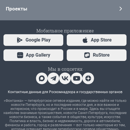
Проекты
Мобильное приложение
Google Play
App Store
App Gallery
RuStore
Мы в соцсетях
Контактные данные для Роскомнадзора и государственных органов
«Фонтанка» — петербургское сетевое издание, где можно найти не только
новости Петербурга, но и последние новости дня, и все важное и
интересное, что происходит в России и в мире. Здесь вы отыщете
наиболее значимые происшествия, новости Санкт-Петербурга, последние
новости бизнеса, а также события в обществе, культуре, искусстве.
Политика и власть, бизнес и недвижимость, дороги и автомобили,
финансы и работа, город и развлечения — вот только некоторые из тем,
которые освещает ведущее петербургское сетевое общественно-