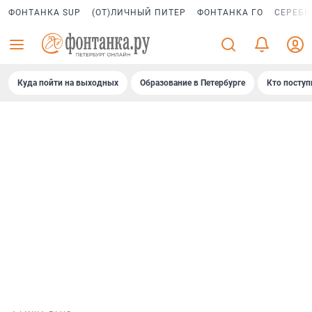
ФОНТАНКА SUP
(ОТ)ЛИЧНЫЙ ПИТЕР
ФОНТАНКА ГО
СЕРЕБР
Куда пойти на выходных
Образование в Петербурге
Кто поступ