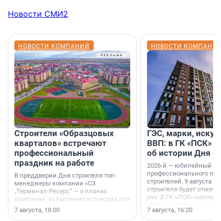
Новости СМИ2
НОВОСТИ КОМПАНИЙ
НОВОСТИ КОМПАНИ
Строители «Образцовых
ГЭС, марки, искус
кварталов» встречают
ВВП: в ГК «ПСК» р
профессиональный
об истории Дня с
праздник на работе
2026-й — юбилейный го
профессионального пр
В преддверии Дня строителя топ-
строителей. 9 августа 2
менеджеры компании «СЗ
строителя будет отмечат
„Терминал-Ресурс“ — о планах
раз. В ГК «ПСК» напомни
компании, испытаниях и поводах для
появился праздник и к
осторожного оптимизма.
7 августа, 18:00
7 августа, 16:20
поменялась роль строит