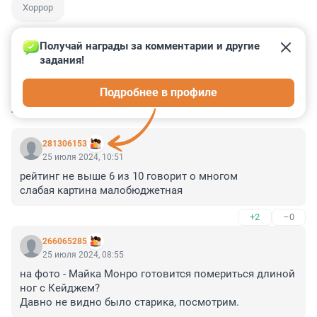
Хоррор
Получай награды за комментарии и другие 
задания!
2
0
0
0
0
Подробнее в профиле
КОММЕНТАРИИ
5
281306153
25 июля 2024, 10:51
рейтинг не выше 6 из 10 говорит о многом 

слабая картина малобюджетная
+2
–0
266065285
25 июля 2024, 08:55
на фото - Майка Монро готовится помериться длиной 
ног с Кейджем?

Давно не видно было старика, посмотрим.