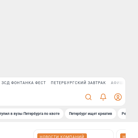
ЗСД ФОНТАНКА ФЕСТ
ПЕТЕРБУРГСКИЙ ЗАВТРАК
АФИША PLUS
тупил в вузы Петербурга по квоте
Петербург ищет креатив
Рейтинги
НОВОСТИ КОМПАНИЙ
НОВОС