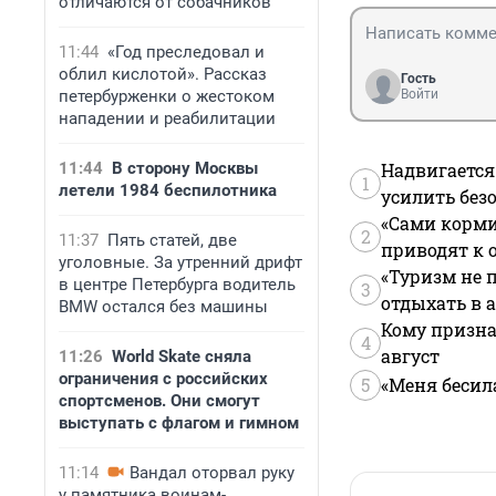
отличаются от собачников
11:44
«Год преследовал и
облил кислотой». Рассказ
Гость
петербурженки о жестоком
Войти
нападении и реабилитации
11:44
В сторону Москвы
Надвигается
1
летели 1984 беспилотника
усилить без
«Сами корми
2
11:37
Пять статей, две
приводят к 
уголовные. За утренний дрифт
«Туризм не 
в центре Петербурга водитель
3
отдыхать в а
BMW остался без машины
Кому призна
4
август
11:26
World Skate сняла
ограничения с российских
5
«Меня бесил
спортсменов. Они смогут
выступать с флагом и гимном
11:14
Вандал оторвал руку
у памятника воинам-