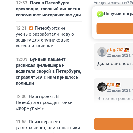
12:33
Пока в Петербурге
Увидели опечатку? В
прохладно, главный синоптик
Получай нагр
вспоминает исторические дни
12:21
Петербургские
ученые разработали новую
КОММЕНТАР
защиту для спутниковых
антенн и авиации
y. l. g. 787
22 июля 2024, 
12:09
Буйный пациент
Дальновидность 
раскидал фельдшера и
водителя скорой в Петербурге,
справляться с ним пришлось
полиции
ДЕД
22 июля 2024, 
12:00
Наш проект: В
Я принял решение
Петербурге проходят гонки
«Формулы-4»
11:55
Психотерапевт
рассказывает, чем кошатники