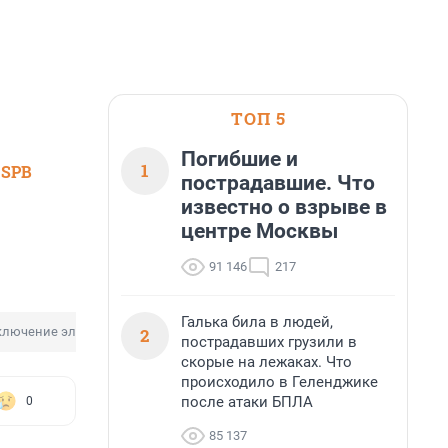
ТОП 5
Погибшие и
1
 SPB
пострадавшие. Что
известно о взрыве в
центре Москвы
91 146
217
Галька била в людей,
2
ключение электроэнергии
пострадавших грузили в
скорые на лежаках. Что
происходило в Геленджике
после атаки БПЛА
0
85 137