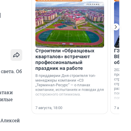
л
Строители «Образцовых
ГЭС, м
кварталов» встречают
ВВП: в
профессиональный
об ист
праздник на работе
2026-й —
света. Об
професси
В преддверии Дня строителя топ-
строителе
менеджеры компании «СЗ
строителя
„Терминал-Ресурс“ — о планах
раз. В ГК
компании, испытаниях и поводах для
атаки
появился
осторожного оптимизма.
поменяла
жилые
7 августа, 18:00
7 августа,
 Алексей