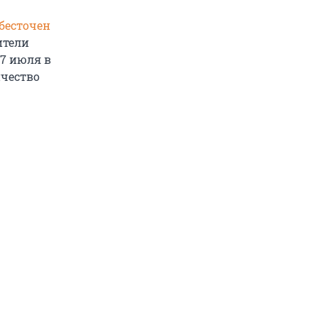
бесточен
ители
17 июля в
чество