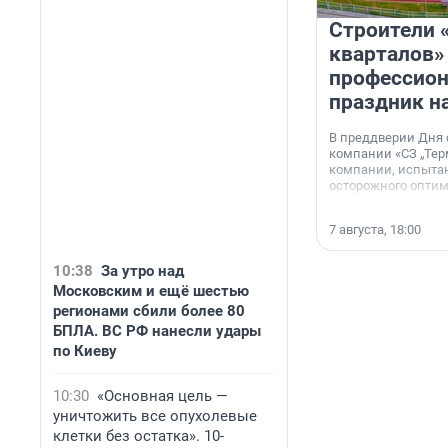
Строители 
кварталов»
профессио
праздник н
В преддверии Дня
компании «СЗ „Тер
компании, испытан
осторожного опти
7 августа, 18:00
10:38
За утро над
Московским и ещё шестью
регионами сбили более 80
БПЛА. ВС РФ нанесли удары
по Киеву
10:30
«Основная цель —
уничтожить все опухолевые
клетки без остатка». 10-