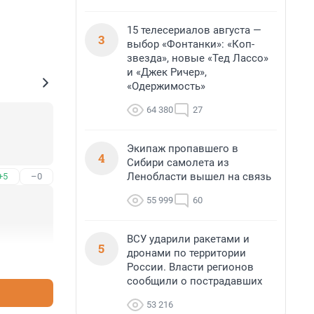
15 телесериалов августа —
3
выбор «Фонтанки»: «Коп-
звезда», новые «Тед Лассо»
и «Джек Ричер»,
«Одержимость»
64 380
27
Экипаж пропавшего в
4
Сибири самолета из
Ленобласти вышел на связь
+5
–0
55 999
60
ВСУ ударили ракетами и
5
дронами по территории
+13
–0
России. Власти регионов
сообщили о пострадавших
53 216