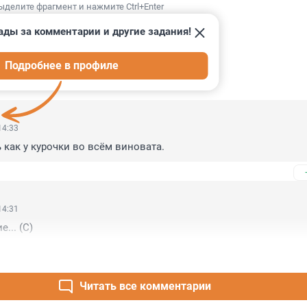
ыделите фрагмент и нажмите Ctrl+Enter
ады за комментарии и другие задания!
Подробнее в профиле
ИИ
11
14:33
как у курочки во всём виновата.
14:31
... (С)
Читать все комментарии