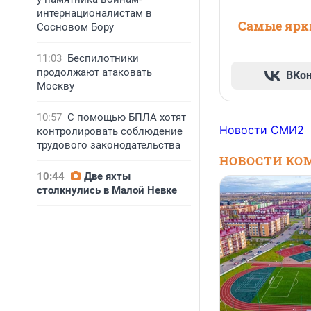
интернационалистам в
Самые ярки
Сосновом Бору
11:03
Беспилотники
продолжают атаковать
ВКо
Москву
10:57
С помощью БПЛА хотят
Новости СМИ2
контролировать соблюдение
трудового законодательства
НОВОСТИ КО
10:44
Две яхты
столкнулись в Малой Невке