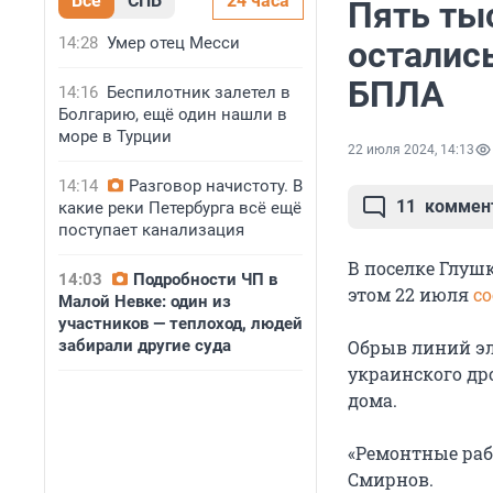
Все
СПБ
24 часа
Пять ты
14:28
Умер отец Месси
остались
БПЛА
14:16
Беспилотник залетел в
Болгарию, ещё один нашли в
море в Турции
22 июля 2024, 14:13
14:14
Разговор начистоту. В
11
коммен
какие реки Петербурга всё ещё
поступает канализация
В поселке Глушк
14:03
Подробности ЧП в
этом 22 июля
с
Малой Невке: один из
участников — теплоход, людей
забирали другие суда
Обрыв линий эл
украинского др
дома.
«Ремонтные раб
Смирнов.