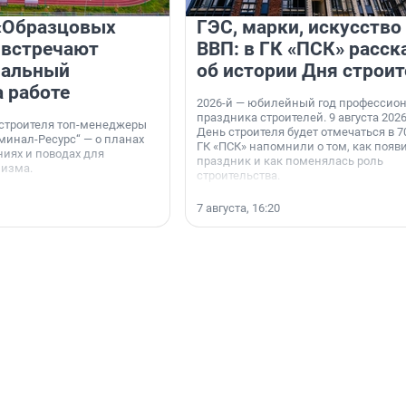
«Образцовых
ГЭС, марки, искусство
 встречают
ВВП: в ГК «ПСК» расск
нальный
об истории Дня строит
а работе
2026-й — юбилейный год профессио
праздника строителей. 9 августа 2026
 строителя топ-менеджеры
День строителя будет отмечаться в 70
минал-Ресурс“ — о планах
ГК «ПСК» напомнили о том, как появ
иях и поводах для
праздник и как поменялась роль
мизма.
строительства.
7 августа, 16:20