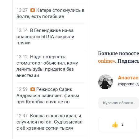
13:27
Катера столкнулись в
Волге, есть погибшие
13:14
В Геленджике из-за
опасности БПЛА закрыли
пляжи
Больше новост
13:12
Надо потерпеть:
online»
. Подпис
стоматолог объяснил, кому
лечить зубы придется без
анестезии
Анастас
корреспонд
12:59
Режиссер Сарик
Андреасян заявляет: фильм
про Колобка снял не он
Курская область
12:47
Кошка открыла кран, и
случился потоп. Суд взыскал
2
с её хозяина сотни тысяч