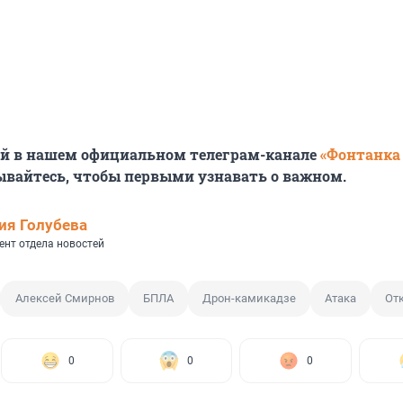
ей в нашем официальном телеграм-канале
«Фонтанка
ывайтесь, чтобы первыми узнавать о важном.
ия Голубева
ент отдела новостей
Алексей Смирнов
БПЛА
Дрон-камикадзе
Атака
От
0
0
0