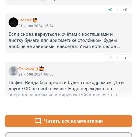
+0
–0
FedorGr
21 июля 2024, 15:34
Если снова вернуться к счётам с костяшками и 
листку бумаги для арифметике столбиком, будем 
вообще не зависимы навсегда. У нас есть целое 
министерство - Минцифра. Зачем на всякие 
+2
–0
Майкрософт и Виндоус. Легко обойдёмся костяшками 
и умением считать столбиком. Руки для чего? Целых 
Философ ()
10 пальцев для считалок.
21 июля 2024, 08:56
Пофиг. Винда была, есть и будет глюкодромом. Да и 
другие ОС не особо лучше. Надо переходить на 
энергонезависимые и вирусоустойчивые счеты в 
торговле и логарифмические линейки в науке и 
+3
–0
учебе.
Читать все комментарии