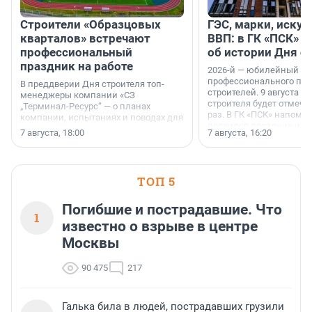
Строители «Образцовых
ГЭС, марки, искус
кварталов» встречают
ВВП: в ГК «ПСК» р
профессиональный
об истории Дня с
праздник на работе
2026-й — юбилейный го
профессионального пр
В преддверии Дня строителя топ-
строителей. 9 августа 2
менеджеры компании «СЗ
строителя будет отмечат
„Терминал-Ресурс“ — о планах
раз. В ГК «ПСК» напомни
компании, испытаниях и поводах для
появился праздник и к
осторожного оптимизма.
7 августа, 18:00
7 августа, 16:20
поменялась роль строит
ТОП 5
Погибшие и пострадавшие. Что
1
известно о взрыве в центре
Москвы
90 475
217
Галька била в людей, пострадавших грузили