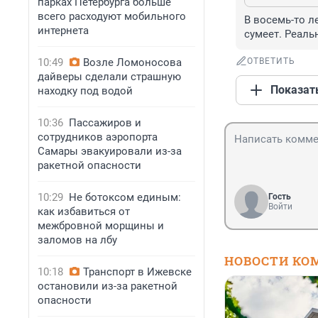
парках Петербурга больше
всего расходуют мобильного
В восемь-то л
интернета
сумеет. Реаль
10:49
Возле Ломоносова
ОТВЕТИТЬ
дайверы сделали страшную
Показат
находку под водой
10:36
Пассажиров и
сотрудников аэропорта
Самары эвакуировали из-за
ракетной опасности
10:29
Не ботоксом единым:
Гость
Войти
как избавиться от
межбровной морщины и
заломов на лбу
НОВОСТИ КО
10:18
Транспорт в Ижевске
остановили из-за ракетной
опасности