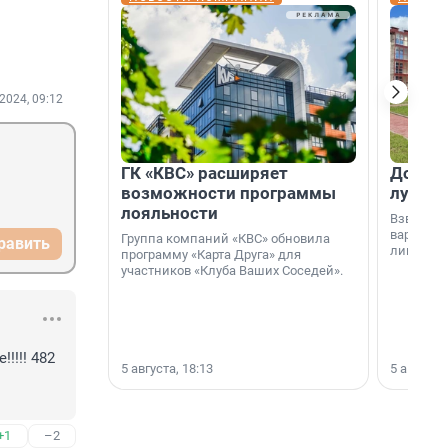
2024, 09:12
ГК «КВС» расширяет
Дом ил
возможности программы
лучше 
лояльности
Взвешива
варианто
Группа компаний «КВС» обновила
равить
лишнего 
программу «Карта Друга» для
участников «Клуба Ваших Соседей».
!!! 482 
5 августа, 18:13
5 августа,
+1
–2