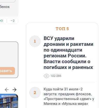
бенок 
+3
–2
ТОП 5
ВСУ ударили
1
дронами и ракетами
по одиннадцати
регионам России.
Власти сообщили о
погибших и раненых
равить
102 286
Куда пойти 31 июля–2
2
августа: праздник флоксов,
«Пространственный сдвиг» у
Манежа и «Музыка мира»