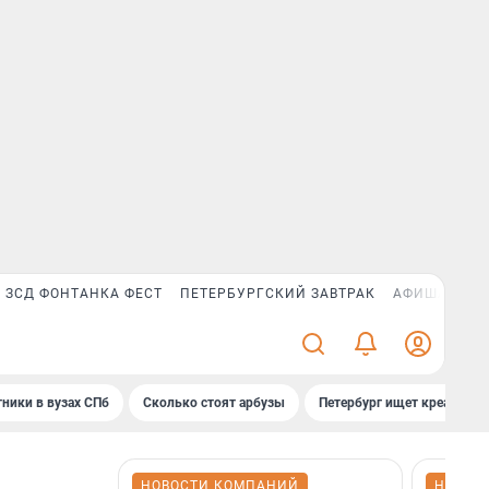
ЗСД ФОНТАНКА ФЕСТ
ПЕТЕРБУРГСКИЙ ЗАВТРАК
АФИША PLUS
ники в вузах СПб
Сколько стоят арбузы
Петербург ищет креатив
НОВОСТИ КОМПАНИЙ
НОВОС