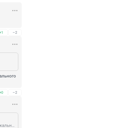
+1
–2
ального 
+0
–2
Эти ограничители дают возможность открыть окно только в режиме вертикального проветривания. Снять его можно только при помощи отвёртки.