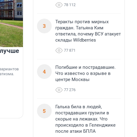
78 112
Теракты против мирных
3
граждан. Татьяна Ким
ответила, почему ВСУ атакует
склады Wildberries
 лучше
Группа Аквилон на 20%
77 871
увеличила объём текущего
строительства в
Погибшие и пострадавшие.
вариантов
4
Ленинградской области
Что известно о взрыве в
атизма.
центре Москвы
Группа Аквилон входит в ТОП-5 рейтинга
независимого портала «Единый ресурс
77 276
застройщиков» по объёму текущего
«
строительства в Ленинградской области. В
я
настоящее время компания реализует в
с
Галька била в людей,
регионе 185 429 кв. метров жилья, что на 20%
5
5 августа, 17:12
5
пострадавших грузили в
больше, чем в 1 квартале 2026 года.
скорые на лежаках. Что
происходило в Геленджике
после атаки БПЛА