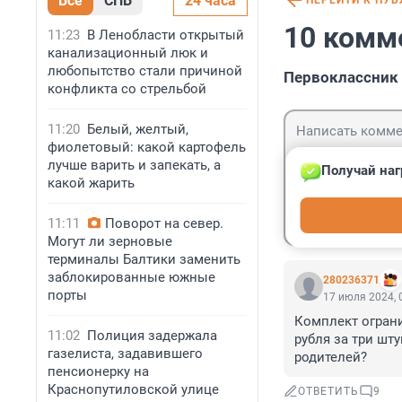
Все
СПБ
24 часа
ПЕРЕЙТИ К ПУ
10 комм
11:23
В Ленобласти открытый
канализационный люк и
любопытство стали причиной
Первоклассник 
конфликта со стрельбой
11:20
Белый, желтый,
фиолетовый: какой картофель
лучше варить и запекать, а
Получай наг
какой жарить
Гость
Войти
11:11
Поворот на север.
Могут ли зерновые
терминалы Балтики заменить
заблокированные южные
280236371
порты
17 июля 2024, 
Комплект огранич
11:02
Полиция задержала
рубля за три шту
газелиста, задавившего
родителей?
пенсионерку на
Краснопутиловской улице
ОТВЕТИТЬ
9