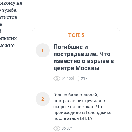
никому не
 зумбе,
ртистов.
е
й
ТОП 5
больших
 можно
Погибшие и
1
пострадавшие. Что
известно о взрыве в
центре Москвы
91 400
217
Галька била в людей,
2
пострадавших грузили в
скорые на лежаках. Что
происходило в Геленджике
после атаки БПЛА
85 371