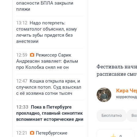
опасности БПЛА закрыли
пляжи
13:12
Надо потерпеть:
стоматолог объяснил, кому
лечить зубы придется без
анестезии
12:59
Режиссер Сарик
Андреасян заявляет: фильм
Фестиваль начне
про Колобка снял не он
расписание смо
12:47
Кошка открыла кран, и
случился потоп. Суд взыскал
Кира Ч
с её хозяина сотни тысяч
корреспонд
12:33
Пока в Петербурге
прохладно, главный синоптик
Бесплатно
Во
вспоминает исторические дни
12:21
Петербургские
0