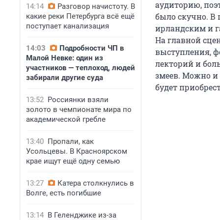
аудиторию, поэ
14:14
Разговор начистоту. В
было скучно. В 
какие реки Петербурга всё ещё
поступает канализация
ирландским и г
На главной сце
14:03
Подробности ЧП в
выступления, ф
Малой Невке: один из
лекторий и боль
участников — теплоход, людей
змеев. Можно и 
забирали другие суда
будет приобрест
13:52
Россиянки взяли
золото в чемпионате мира по
академической гребле
13:40
Пропали, как
Усольцевы. В Красноярском
крае ищут ещё одну семью
13:27
Катера столкнулись в
Волге, есть погибшие
13:14
В Геленджике из-за