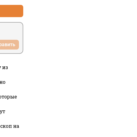
равить
 из
но
которые
ут
оскоп на