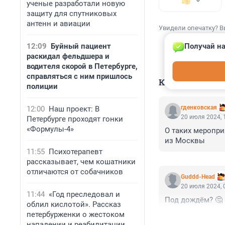
ученые разработали новую
защиту для спутниковых
антенн и авиации
Увидели опечатку? В
12:09
Буйный пациент
Получай на
раскидал фельдшера и
водителя скорой в Петербурге,
справляться с ним пришлось
КОММЕНТАР
полиции
гденковская
12:00
Наш проект: В
20 июля 2024, 
Петербурге проходят гонки
«Формулы-4»
О таких меропри
из Москвы
11:55
Психотерапевт
рассказывает, чем кошатники
отличаются от собачников
Guddd-Head
20 июля 2024, 
11:44
«Год преследовал и
Под дождём? 🤔
облил кислотой». Рассказ
петербурженки о жестоком
нападении и реабилитации