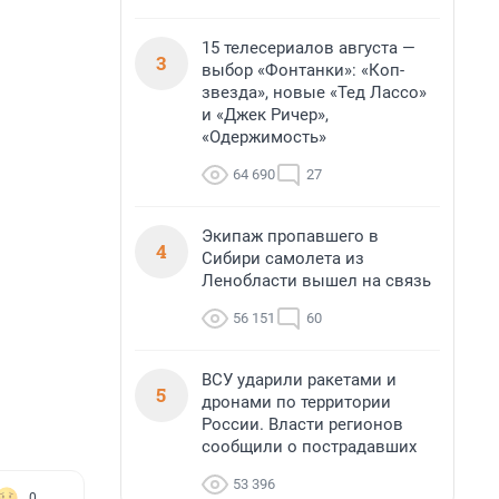
15 телесериалов августа —
3
выбор «Фонтанки»: «Коп-
звезда», новые «Тед Лассо»
и «Джек Ричер»,
«Одержимость»
64 690
27
Экипаж пропавшего в
4
Сибири самолета из
Ленобласти вышел на связь
56 151
60
ВСУ ударили ракетами и
5
дронами по территории
России. Власти регионов
сообщили о пострадавших
53 396
0