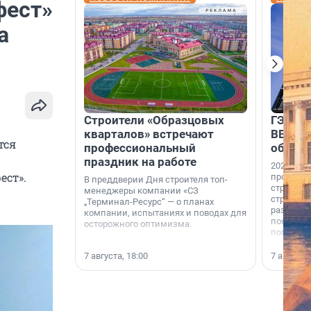
фест»
а
Строители «Образцовых
ГЭС, м
кварталов» встречают
ВВП: в
тся
профессиональный
об ист
праздник на работе
2026-й —
ест».
професси
В преддверии Дня строителя топ-
строителе
менеджеры компании «СЗ
строителя
„Терминал-Ресурс“ — о планах
раз. В ГК
компании, испытаниях и поводах для
появился
осторожного оптимизма.
поменяла
7 августа, 18:00
7 августа,