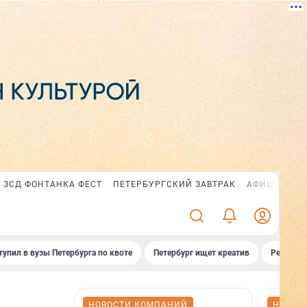
ЗСД ФОНТАНКА ФЕСТ
ПЕТЕРБУРГСКИЙ ЗАВТРАК
АФИША PLUS
тупил в вузы Петербурга по квоте
Петербург ищет креатив
Рейтинги
НОВОСТИ КОМПАНИЙ
НОВОС