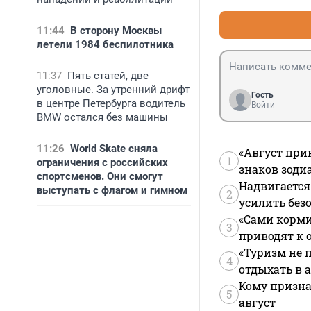
11:44
В сторону Москвы
летели 1984 беспилотника
11:37
Пять статей, две
уголовные. За утренний дрифт
Гость
в центре Петербурга водитель
Войти
BMW остался без машины
11:26
World Skate сняла
«Август при
1
ограничения с российских
знаков зоди
спортсменов. Они смогут
Надвигается
выступать с флагом и гимном
2
усилить без
«Сами корми
3
приводят к 
«Туризм не 
4
отдыхать в а
Кому призна
5
август