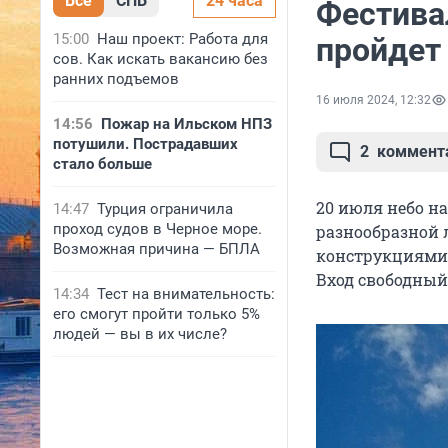
Все
СПБ
24 часа
Фестива
15:00
Наш проект: Работа для
пройдет 
сов. Как искать вакансию без
ранних подъемов
16 июля 2024, 12:32
14:56
Пожар на Ильском НПЗ
потушили. Пострадавших
2
коммент
стало больше
20 июля небо н
14:47
Турция ограничила
проход судов в Черное море.
разнообразной
Возможная причина — БПЛА
конструкциями 
Вход свободный,
14:34
Тест на внимательность:
его смогут пройти только 5%
людей — вы в их числе?