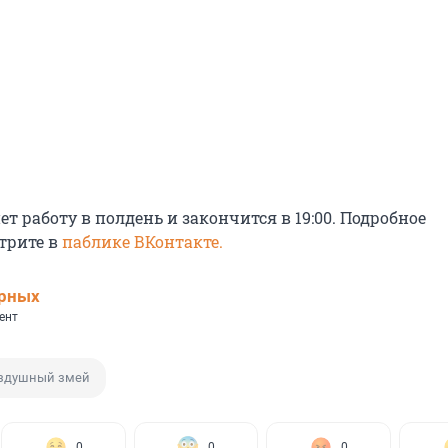
т работу в полдень и закончится в 19:00. Подробное
трите в
паблике ВКонтакте.
ерных
ент
здушный змей
0
0
0