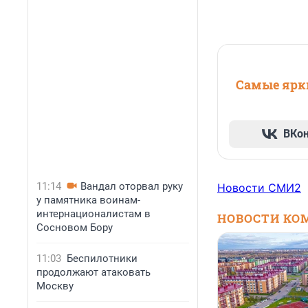
Самые ярки
ВКо
11:14
Вандал оторвал руку
Новости СМИ2
у памятника воинам-
интернационалистам в
НОВОСТИ КО
Сосновом Бору
11:03
Беспилотники
продолжают атаковать
Москву