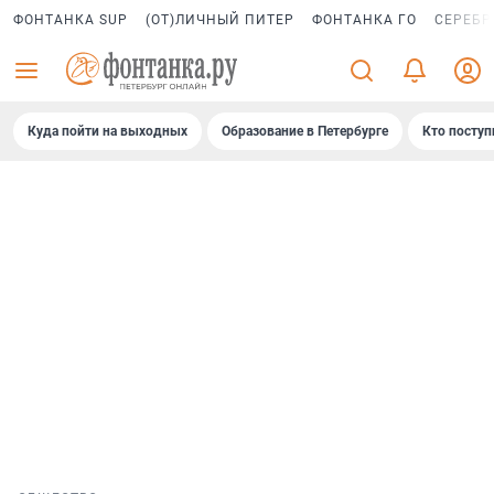
ФОНТАНКА SUP
(ОТ)ЛИЧНЫЙ ПИТЕР
ФОНТАНКА ГО
СЕРЕБР
Куда пойти на выходных
Образование в Петербурге
Кто поступ