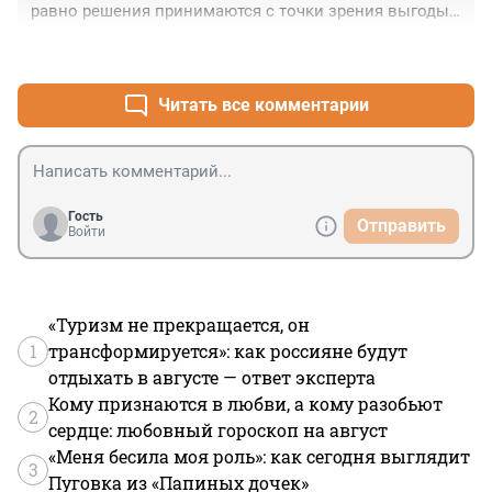
равно решения принимаются с точки зрения выгоды 
(тот же Орбан критикует решения по Украине, а потом 
+4
–2
воздерживается при голосовании, чтобы не потерять 
субсидии)... А болтать можно сколько угодно...
Читать все комментарии
Гость
Отправить
Войти
«Туризм не прекращается, он
1
трансформируется»: как россияне будут
отдыхать в августе — ответ эксперта
Кому признаются в любви, а кому разобьют
2
сердце: любовный гороскоп на август
«Меня бесила моя роль»: как сегодня выглядит
3
Пуговка из «Папиных дочек»