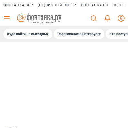
ФОНТАНКА SUP
(ОТ)ЛИЧНЫЙ ПИТЕР
ФОНТАНКА ГО
СЕРЕБР
Куда пойти на выходных
Образование в Петербурге
Кто поступ