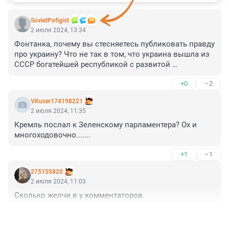
SovietPofigist
2 июля 2024, 13:34
Фонтанка, почему вы стесняетесь публиковать правду 
про украину? Что не так в том, что украина вышла из 
СССР богатейшей республикой с развитой 
промышленностью и сельским хозяйством? Что не 
+0
–2
так в том, что украинцы всё это развалили?
VKuser174198221
2 июля 2024, 11:35
Кремль послал к Зеленскому парламентера? Ох и 
многоходовочно.......
+1
–1
275155820
2 июля 2024, 11:03
Сколько желчи в у комментаторов.
+3
–5