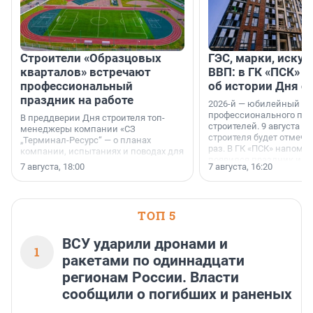
Строители «Образцовых
ГЭС, марки, искус
кварталов» встречают
ВВП: в ГК «ПСК» р
профессиональный
об истории Дня с
праздник на работе
2026-й — юбилейный го
профессионального пр
В преддверии Дня строителя топ-
строителей. 9 августа 2
менеджеры компании «СЗ
строителя будет отмечат
„Терминал-Ресурс“ — о планах
раз. В ГК «ПСК» напомни
компании, испытаниях и поводах для
появился праздник и к
осторожного оптимизма.
7 августа, 18:00
7 августа, 16:20
поменялась роль строит
ТОП 5
ВСУ ударили дронами и
1
ракетами по одиннадцати
регионам России. Власти
сообщили о погибших и раненых