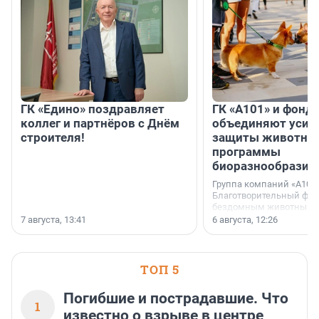
ГК «Едино» поздравляет
ГК «А101» и фонд
коллег и партнёров с Днём
объединяют усил
строителя!
защиты животных
программы
биоразнообразия
Группа компаний «А101»
Благотворительный фо
бездомным животным 
заключили соглашение
7 августа, 13:41
6 августа, 12:26
стратегическом сотрудн
ТОП 5
Погибшие и пострадавшие. Что
1
известно о взрыве в центре