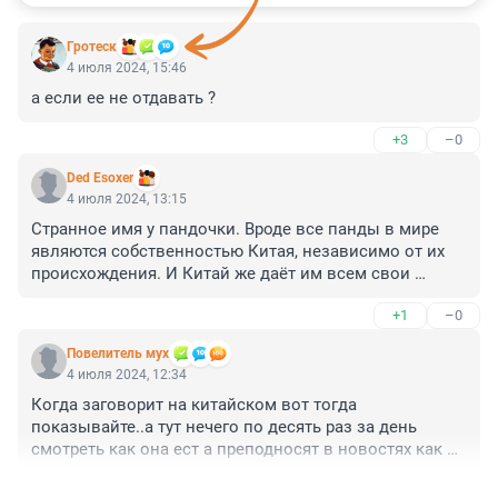
Гротеск
4 июля 2024, 15:46
а если ее не отдавать ?
+3
–0
Ded Esoxer
4 июля 2024, 13:15
Странное имя у пандочки. Вроде все панды в мире 
являются собственностью Китая, независимо от их 
происхождения. И Китай же даёт им всем свои 
китайские имена. Интересно, почему эта традиция 
+1
–0
поменялась.
Повелитель мух
4 июля 2024, 12:34
Когда заговорит на китайском вот тогда 
показывайте..а тут нечего по десять раз за день 
смотреть как она ест а преподносят в новостях как 
сенсацию..тчк
+1
–1