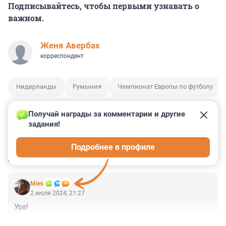
Подписывайтесь, чтобы первыми узнавать о
важном.
Женя Авербах
корреспондент
Нидерланды
Румыния
Чемпионат Европы по футболу
Получай награды за комментарии и другие 
задания!
1
0
1
0
0
Подробнее в профиле
КОММЕНТАРИИ
2
Mies
2 июля 2024, 21:27
Ура!
+2
–2