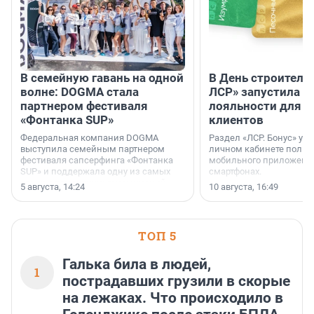
В семейную гавань на одной
В День строителя
волне: DOGMA стала
ЛСР» запустила п
партнером фестиваля
лояльности для с
«Фонтанка SUP»
клиентов
Федеральная компания DOGMA
Раздел «ЛСР. Бонус» уж
выступила семейным партнером
личном кабинете польз
фестиваля сапсерфинга «Фонтанка
мобильного приложения
SUP» и поддержала одну из самых
смартфонах.
ярких и романтичных номинаций —
5 августа, 14:24
10 августа, 16:49
«SUP-свадьба».
ТОП 5
Галька била в людей,
1
пострадавших грузили в скорые
на лежаках. Что происходило в