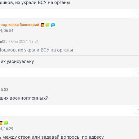
шков, их украли ВСУ на органы
 под вальс Валькирий
4, 06:54
я!
25 июня 2024, 18:21
ошков, их украли ВСУ на органы
них уасисуальку
15:33
бших военнопленных?
4, 16:29
ь между строк или задавай вопросы по адресу.