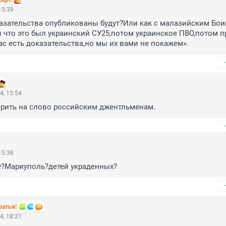
зерс
15:39
зательства опубликованы будут?Или как с малазийским Боин
 что это был украинский СУ25,потом украинское ПВО,потом пр
ас есть доказательства,но мы их вами не покажем».
4, 15:54
рить на слово российским джентльменам.
15:38
чу?Мариуполь?детей украденных?
ратья!
4, 18:21