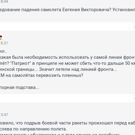
18:44
ледование падения самолета Евгения Викторовича? Установил
16:21
.. 

какая была необходимость использовать у самой линии фронта
лёт? "Патриот" в принципе не может сбить что-то дальше 50 км
нской границы... Значит летели над линией фронта...

ЕМ на самолётах перевозить пленных?

порная подстава...
15:47
овило, что подрыв боевой части ракеты произошел перед каб
 слева по направлению полета.
