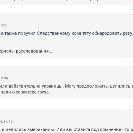
15:21
ва также поручил Следственному комитету обнародовать резу
ериалы расследования...
15:04
били действительно украинцы. Могу предположить, целились во
знали о характере груза.
4, 15:13
 и целились американцы. Или вы ставите под сомнение что ра