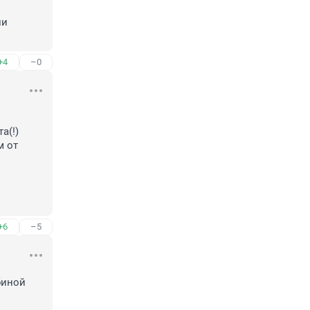
и 
+4
–0
(!) 
 от 
+6
–5
иной 