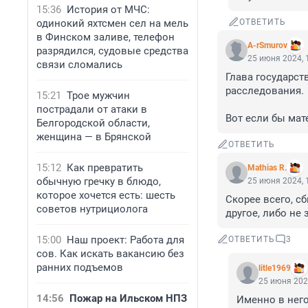
15:36
История от МЧС:
одинокий яхтсмен сел на мель
ОТВЕТИТЬ
в Финском заливе, телефон
A-rSmurov
разрядился, судовые средства
25 июня 2024, 
связи сломались
Глава государст
расследования.

15:21
Трое мужчин
пострадали от атаки в
Вот если бы мат
Белгородской области,
женщина — в Брянской
ОТВЕТИТЬ
15:12
Как превратить
Mathias R.
обычную гречку в блюдо,
25 июня 2024, 
которое хочется есть: шесть
Скорее всего, с
советов нутрициолога
другое, либо не 
15:00
Наш проект: Работа для
ОТВЕТИТЬ
3
сов. Как искать вакансию без
ранних подъемов
litle1969
25 июня 202
14:56
Пожар на Ильском НПЗ
Именно в него