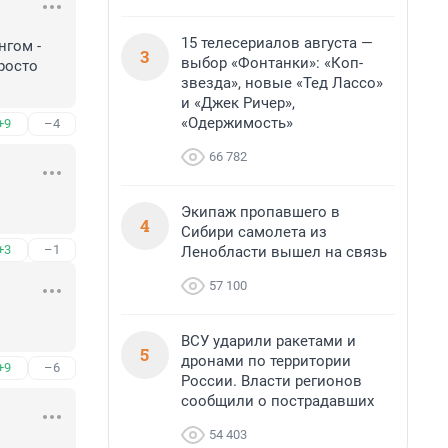
15 телесериалов августа —
гом - 
3
выбор «Фонтанки»: «Коп-
осто 
звезда», новые «Тед Лассо»
и «Джек Ричер»,
«Одержимость»
+9
–4
66 782
Экипаж пропавшего в
4
Сибири самолета из
+3
–1
Ленобласти вышел на связь
57 100
ВСУ ударили ракетами и
5
дронами по территории
+9
–6
России. Власти регионов
сообщили о пострадавших
54 403