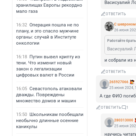
Васисуалий Ло
хранилищах Европы рекордно
мало газа
ОТВЕТИТЬ
16:32
Операция пошла не по
С шевроном
26 июня 202
плану, и это спасло мужчине
органы: случай в Институте
Работайте брать
онкологии
Васисуалий Л
16:18
Путин вывел крипту из
и собрали из 
тени. Что изменит новый
закон о легализации
ОТВЕТИТЬ
цифровых валют в России
265927066
25 июня 2024, 
16:05
Севастополь атаковали
дважды. Повреждены
А где ФИО поги
множество домов и машин
ОТВЕТИТЬ
1
15:50
Школьникам пообещали
необычно длинные осенние
280313000
каникулы
25 июня 202
научись читат