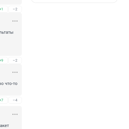
+1
–2
льтаты 
+9
–2
 что-то 
+7
–4
кет 