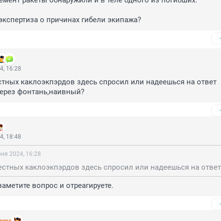
ент ракеты обнаружили и в теле одного из погибших.

экспертиза о причинах гибели экипажа?
4, 16:28
стных каклоэкпэрдов здесь спросил или надеешься на ответ 
через фонтань,наивный?
4, 18:48
ня 2024, 16:28
заметите вопрос и отреагируете.