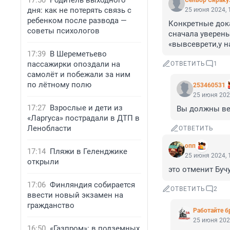
17:50
Родитель выходного
Сеньор Сираку
дня: как не потерять связь с
25 июня 2024, 
ребенком после развода —
Конкретные дока
советы психологов
сначала уверены
«вывсеврети,у н
17:39
В Шереметьево
пассажирки опоздали на
ОТВЕТИТЬ
1
самолёт и побежали за ним
по лётному полю
253460531
25 июня 202
17:27
Взрослые и дети из
Вы должны ве
«Ларгуса» пострадали в ДТП в
Ленобласти
ОТВЕТИТЬ
опп
17:14
Пляжи в Геленджике
25 июня 2024, 
открыли
это отменит Бу
17:06
Финляндия собирается
ОТВЕТИТЬ
2
ввести новый экзамен на
гражданство
Работайте б
25 июня 202
16:50
«Газпром»: в подземных