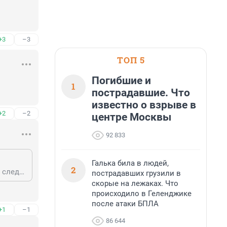
+3
–3
ТОП 5
Погибшие и
1
пострадавшие. Что
известно о взрыве в
+2
–2
центре Москвы
92 833
Галька била в людей,
2
ты у своих местных каклоэкпэрдов здесь спросил или надеешься на ответ следователя через фонтань,наивный?
пострадавших грузили в
скорые на лежаках. Что
происходило в Геленджике
после атаки БПЛА
+1
–1
86 644