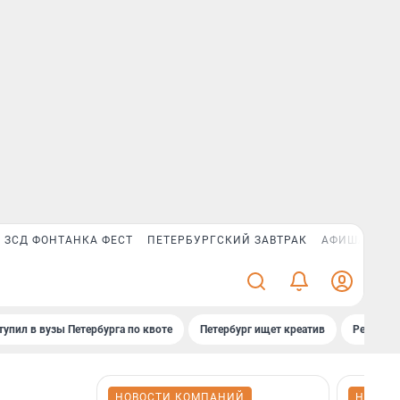
ЗСД ФОНТАНКА ФЕСТ
ПЕТЕРБУРГСКИЙ ЗАВТРАК
АФИША PLUS
тупил в вузы Петербурга по квоте
Петербург ищет креатив
Рейтинги
НОВОСТИ КОМПАНИЙ
НОВОС