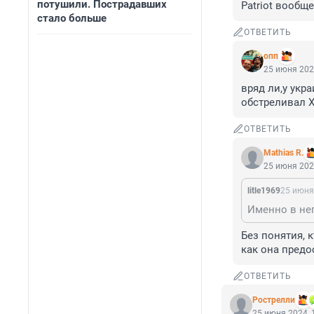
потушили. Пострадавших
Patriot вообще
стало больше
ОТВЕТИТЬ
опп
25 июня 202
вряд ли,у укр
обстреливал Х
ОТВЕТИТЬ
Mathias R.
25 июня 202
litle1969
25 июня
Без понятия, 
как она пред
ОТВЕТИТЬ
Рострелли
25 июня 2024, 