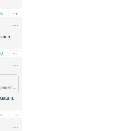
+6
–9
ярно 
+3
–4
Именно в него и целились американцы. Или вы ставите под сомнение что ракет Patriot вообще ничего не умеет????
мации, 
+2
–0