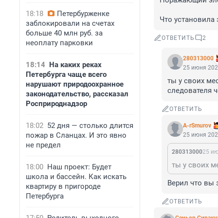
Поражающий элем
18:18
Петербурженке
Что установила 
заблокировали на счетах
больше 40 млн руб. за
ОТВЕТИТЬ
2
неоплату парковки
280313000
18:14
На каких реках
25 июня 202
Петербурга чаще всего
ты у своих ме
нарушают природоохранное
следователя 
законодательство, рассказал
Росприроднадзор
ОТВЕТИТЬ
18:02
52 дня — столько длится
A-rSmurov
пожар в Сланцах. И это явно
25 июня 202
не предел
280313000
25 ию
18:00
Наш проект: Будет
школа и бассейн. Как искать
Верил что вы 
квартиру в пригороде
Петербурга
ОТВЕТИТЬ