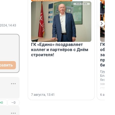
2024, 14:43
ГК «Едино» поздравляет
ГК «А1
коллег и партнёров с Днём
объеди
строителя!
защит
прогр
биора
равить
Группа к
Благотв
бездомн
заключил
стратеги
7 августа, 13:41
6 августа,
+0
–0