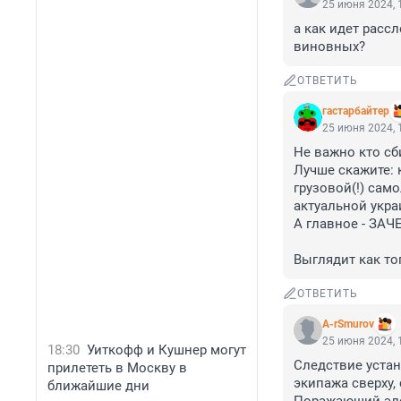
25 июня 2024, 
а как идет расс
виновных?
ОТВЕТИТЬ
гастарбайтер
25 июня 2024, 
Не важно кто сбил
Лучше скажите: 
грузовой(!) само
актуальной украи
А главное - ЗАЧ
Выглядит как то
ОТВЕТИТЬ
A-rSmurov
25 июня 2024, 
18:30
Уиткофф и Кушнер могут
Следствие устан
прилететь в Москву в
экипажа сверху,
ближайшие дни