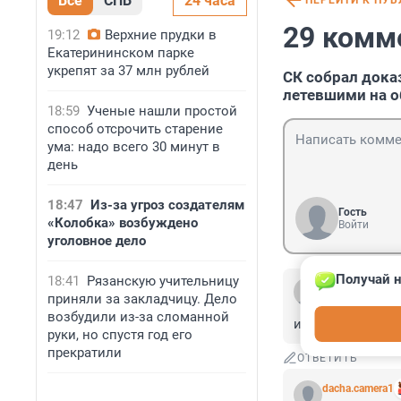
Все
СПБ
24 часа
ПЕРЕЙТИ К ПУ
29 комм
19:12
Верхние прудки в
Екатерининском парке
укрепят за 37 млн рублей
СК собрал дока
летевшими на 
18:59
Ученые нашли простой
способ отсрочить старение
ума: надо всего 30 минут в
день
18:47
Из-за угроз создателям
Гость
«Колобка» возбуждено
Войти
уголовное дело
Получай н
18:41
Рязанскую учительницу
Гость
приняли за закладчицу. Дело
6 июля 2025, 1
возбудили из-за сломанной
им верить - себя
руки, но спустя год его
прекратили
ОТВЕТИТЬ
dacha.camera1