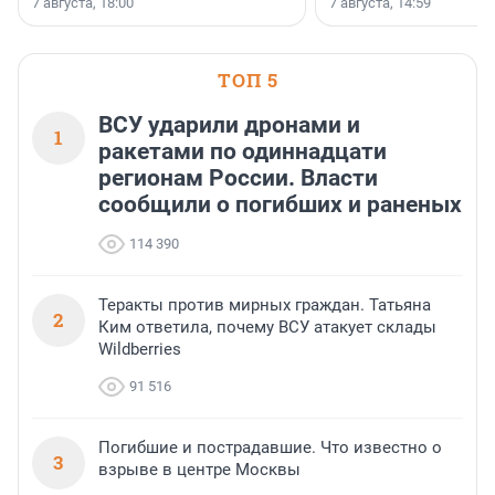
7 августа, 18:00
7 августа, 14:59
недалеко от Большого Т
водопада.
ТОП 5
ВСУ ударили дронами и
1
ракетами по одиннадцати
регионам России. Власти
сообщили о погибших и раненых
114 390
Теракты против мирных граждан. Татьяна
2
Ким ответила, почему ВСУ атакует склады
Wildberries
91 516
Погибшие и пострадавшие. Что известно о
3
взрыве в центре Москвы