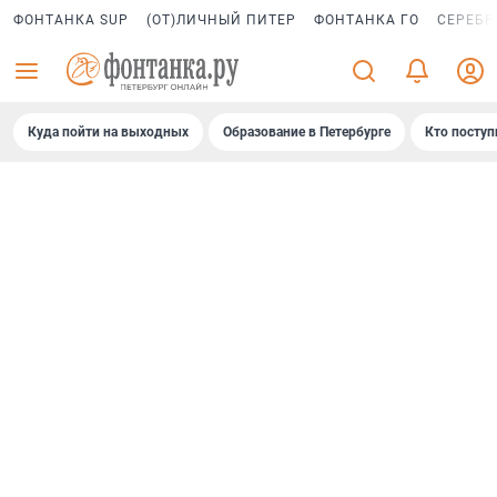
ФОНТАНКА SUP
(ОТ)ЛИЧНЫЙ ПИТЕР
ФОНТАНКА ГО
СЕРЕБР
Куда пойти на выходных
Образование в Петербурге
Кто поступ