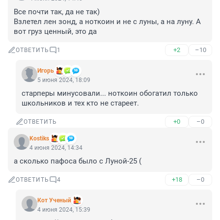
Все почти так, да не так)

Взлетел лен зонд, а ноткоин и не с луны, а на луну. А 
вот груз ценный, это да
+2
–10
ОТВЕТИТЬ
1
Игoрь
5 июня 2024, 18:09
старперы минусовали... ноткоин обогатил только 
школьников и тех кто не стареет.
+0
–0
ОТВЕТИТЬ
Kostiks
4 июня 2024, 14:34
а сколько пафоса было с Луной-25 (
+18
–0
ОТВЕТИТЬ
4
Кот Ученый
4 июня 2024, 15:39