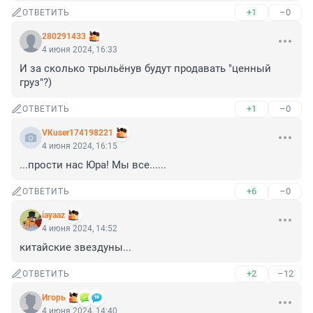
+1
–0
ОТВЕТИТЬ
280291433
4 июня 2024, 16:33
И за сколько трыльёнув будут продавать "ценный 
груз"?)
+1
–0
ОТВЕТИТЬ
VKuser174198221
4 июня 2024, 16:15
...прости нас Юра! Мы все......
+6
–0
ОТВЕТИТЬ
iayaaz
4 июня 2024, 14:52
китайские звездуны...
+2
–12
ОТВЕТИТЬ
Игoрь
4 июня 2024, 14:40