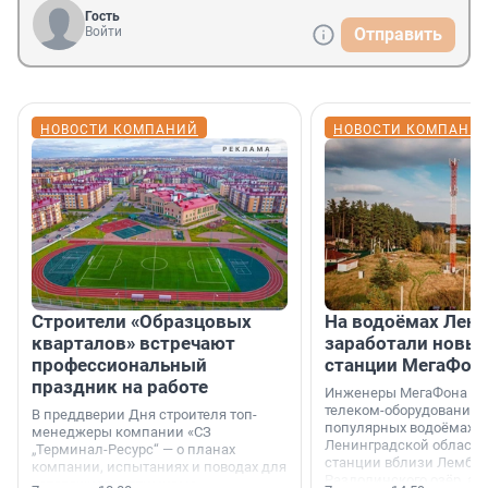
Гость
Войти
Отправить
НОВОСТИ КОМПАНИЙ
НОВОСТИ КОМПАНИ
Строители «Образцовых
На водоёмах Лен
кварталов» встречают
заработали новы
профессиональный
станции МегаФон
праздник на работе
Инженеры МегаФона ус
телеком-оборудование 
В преддверии Дня строителя топ-
популярных водоёмах
менеджеры компании «СЗ
Ленинградской области
„Терминал-Ресурс“ — о планах
станции вблизи Лембол
компании, испытаниях и поводах для
Раздолинского озёр, а 
осторожного оптимизма.