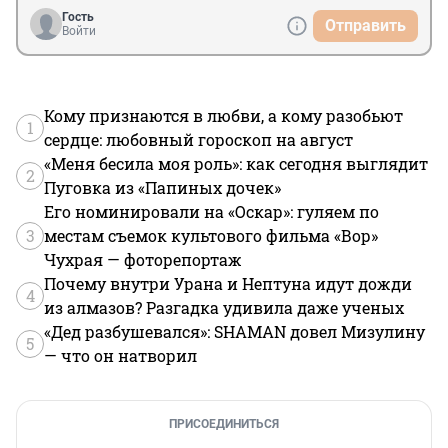
Гость
Отправить
Войти
Кому признаются в любви, а кому разобьют
1
сердце: любовный гороскоп на август
«Меня бесила моя роль»: как сегодня выглядит
2
Пуговка из «Папиных дочек»
Его номинировали на «Оскар»: гуляем по
3
местам съемок культового фильма «Вор»
Чухрая — фоторепортаж
Почему внутри Урана и Нептуна идут дожди
4
из алмазов? Разгадка удивила даже ученых
«Дед разбушевался»: SHAMAN довел Мизулину
5
— что он натворил
ПРИСОЕДИНИТЬСЯ