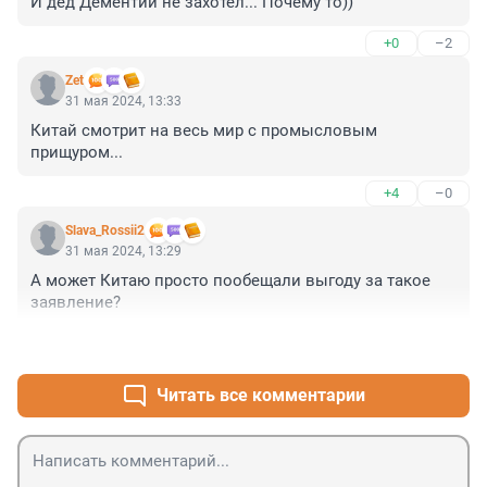
И дед Дементий не захотел... Почему то))
+0
–2
Zet
31 мая 2024, 13:33
Китай смотрит на весь мир с промысловым 
прищуром...
+4
–0
Slava_Rossii2
31 мая 2024, 13:29
А может Китаю просто пообещали выгоду за такое 
заявление?
+2
–0
Читать все комментарии