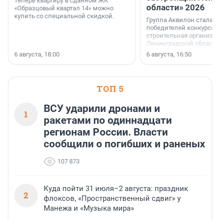
Теперь квартиру в сданном ЖК
области» 2026
«Образцовый квартал 14» можно
купить со специальной скидкой.
Группа Аквилон стала 
победителей конкурса 
строительная организа
Ленинградской области 
номинации «Самый
6 августа, 18:00
6 августа, 16:50
клиентоориентированн
застройщик Ленинград
области».
ТОП 5
ВСУ ударили дронами и
1
ракетами по одиннадцати
регионам России. Власти
сообщили о погибших и раненых
107 873
Куда пойти 31 июля–2 августа: праздник
2
флоксов, «Пространственный сдвиг» у
Манежа и «Музыка мира»