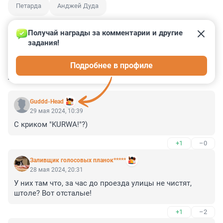
Петарда
Анджей Дуда
Получай награды за комментарии и другие 
задания!
4
0
1
0
0
Подробнее в профиле
КОММЕНТАРИИ
7
Guddd-Head
29 мая 2024, 10:39
С криком "KURWA!"?)
+1
–0
Заливщик голосовых планок*****
28 мая 2024, 20:31
У них там что, за час до проезда улицы не чистят, 
штоле? Вот отсталые!
+1
–2