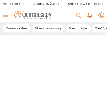
ФОНТАНКА SUP
(ОТ)ЛИЧНЫЙ ПИТЕР
ФОНТАНКА ГО
СЕРЕБР
Фонтан на Неве
40 млн за парковку
О чистоте рек
Топ-10, 