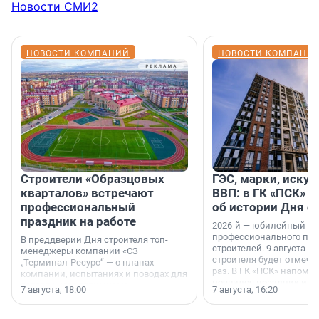
Новости СМИ2
НОВОСТИ КОМПАНИЙ
НОВОСТИ КОМПАНИ
Строители «Образцовых
ГЭС, марки, искус
кварталов» встречают
ВВП: в ГК «ПСК» р
профессиональный
об истории Дня с
праздник на работе
2026-й — юбилейный го
профессионального пр
В преддверии Дня строителя топ-
строителей. 9 августа 2
менеджеры компании «СЗ
строителя будет отмечат
„Терминал-Ресурс“ — о планах
раз. В ГК «ПСК» напомни
компании, испытаниях и поводах для
появился праздник и к
осторожного оптимизма.
7 августа, 18:00
7 августа, 16:20
поменялась роль строит