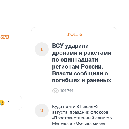
ТОП 5
 SPB
ВСУ ударили
1
дронами и ракетами
по одиннадцати
регионам России.
Власти сообщили о
погибших и раненых
104 744
2
Куда пойти 31 июля–2
2
августа: праздник флоксов,
«Пространственный сдвиг» у
Манежа и «Музыка мира»