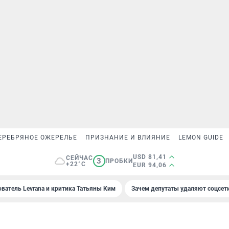
ЕРЕБРЯНОЕ ОЖЕРЕЛЬЕ
ПРИЗНАНИЕ И ВЛИЯНИЕ
LEMON GUIDE
USD 81,41
СЕЙЧАС
3
ПРОБКИ
+22°C
EUR 94,06
ователь Levrana и критика Татьяны Ким
Зачем депутаты удаляют соцсет