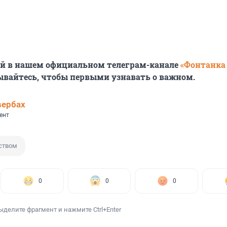
ей в нашем официальном телеграм-канале
«Фонтанка
ывайтесь, чтобы первыми узнавать о
важном.
вербах
ент
ством
0
0
0
ыделите фрагмент и нажмите Ctrl+Enter