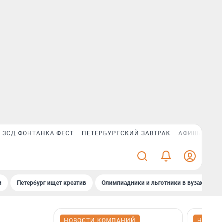
ЗСД ФОНТАНКА ФЕСТ
ПЕТЕРБУРГСКИЙ ЗАВТРАК
АФИША PLUS
и
Петербург ищет креатив
Олимпиадники и льготники в вузах СПб
НОВОСТИ КОМПАНИЙ
НОВОС