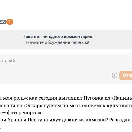
ИИ
0
Пока нет ни одного комментария.
Начните обсуждение первым!
Отп
а моя роль»: как сегодня выглядит Пуговка из «Папин
овали на «Оскар»: гуляем по местам съемок культово
я — фоторепортаж
ри Урана и Нептуна идут дожди из алмазов? Разгадка
х