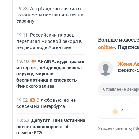
19:23
Азербайджан заявил о
готовности поставлять газ на
Украину
19:11
Российский пловец
Больше новост
переписал мировой рекорд в
online»
. Подпис
ледяной воде Аргентины
19:10
AI-AINA: куда пропал
Женя А
интернет, «Надежда» вышла
корреспонд
наружу, мирные
беспилотники и опасность
Финского залива
Отравление лекар
19:02
С любовью, но не
совсем из Петербурга
0
18:53
Депутат Нина Останина
внесёт законопроект об
Увидели опечатку? В
отмене ЕГЭ