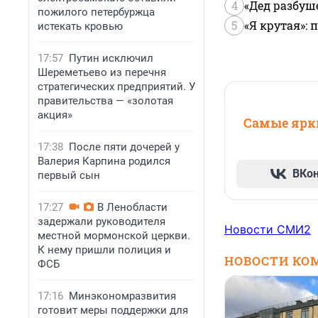
4
«Дед разбуш
пожилого петербуржца
5
«Я крутая»:
истекать кровью
17:57
Путин исключил
Шереметьево из перечня
стратегических предприятий. У
правительства — «золотая
акция»
Самые ярки
17:38
После пяти дочерей у
Валерия Карпина родился
ВКо
первый сын
17:27
В Ленобласти
задержали руководителя
Новости СМИ2
местной мормонской церкви.
К нему пришли полиция и
НОВОСТИ КО
ФСБ
17:16
Минэкономразвития
готовит меры поддержки для