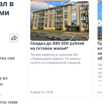
ал в
ами
Скидка до 880 000 рублей
Группа
на готовое жильё*
клиен
застро
Теперь квартиру в сданном ЖК
тва она
област
«Образцовый квартал 14» можно
купить со специальной скидкой.
Группа А
победите
строител
Ленингра
у из
номинац
ло
клиенто
застройщ
6 августа, 18:00
6 августа,
области»
т
аты семи