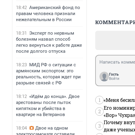
18:42
Американский фонд по
правам человека признали
нежелательным в России
КОММЕНТАР
18:31
Эксперт по нервным
болезням назвал способ
легко вернуться к работе даже
после долгого отпуска
18:23
МИД РФ о ситуации с
армянским экспортом: это
Гость
реальность, которая ждет при
Войти
разрыве связей с РФ
18:12
«Идём до конца». Двое
1
«Меня бесил
арестованы после пыток
Его номинир
кипятком и убийства в
2
квартире на Ветеранов
«Вор» Чухра
Почему внут
3
18:04
Двое на одном
даже учены
электросамокате оставили