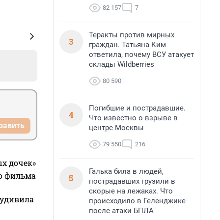
82 157
7
Теракты против мирных
3
граждан. Татьяна Ким
ответила, почему ВСУ атакует
склады Wildberries
80 590
Погибшие и пострадавшие.
4
Что известно о взрыве в
равить
центре Москвы
79 550
216
ых дочек»
Галька била в людей,
го фильма
5
пострадавших грузили в
скорые на лежаках. Что
 удивила
происходило в Геленджике
после атаки БПЛА