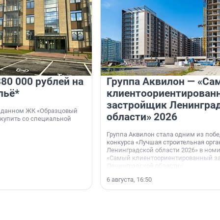
80 000 рублей на
Группа Аквилон — «Са
льё*
клиентоориентирован
застройщик Ленингра
 сданном ЖК «Образцовый
области» 2026
 купить со специальной
Группа Аквилон стала одним из поб
конкурса «Лучшая строительная орг
Ленинградской области 2026» в ном
«Самый клиентоориентированный з
Ленинградской области».
6 августа, 16:50