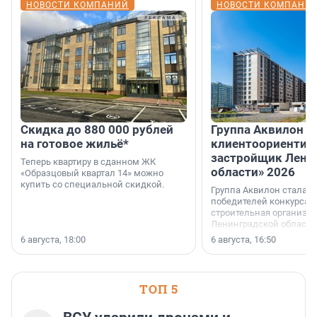
НОВОСТИ КОМПАНИЙ
НОВОСТИ КОМПАНИ
Скидка до 880 000 рублей
Группа Аквилон 
на готовое жильё*
клиентоориентир
застройщик Лени
Теперь квартиру в сданном ЖК
области» 2026
«Образцовый квартал 14» можно
купить со специальной скидкой.
Группа Аквилон стала 
победителей конкурса 
строительная организа
Ленинградской области 
номинации «Самый
6 августа, 18:00
6 августа, 16:50
клиентоориентированн
застройщик Ленинград
области».
ТОП 5