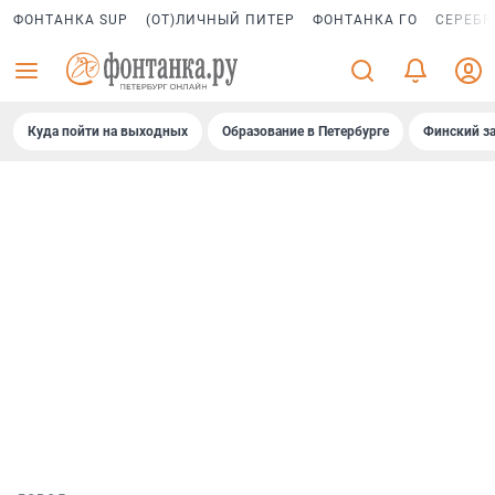
ФОНТАНКА SUP
(ОТ)ЛИЧНЫЙ ПИТЕР
ФОНТАНКА ГО
СЕРЕБР
Куда пойти на выходных
Образование в Петербурге
Финский за