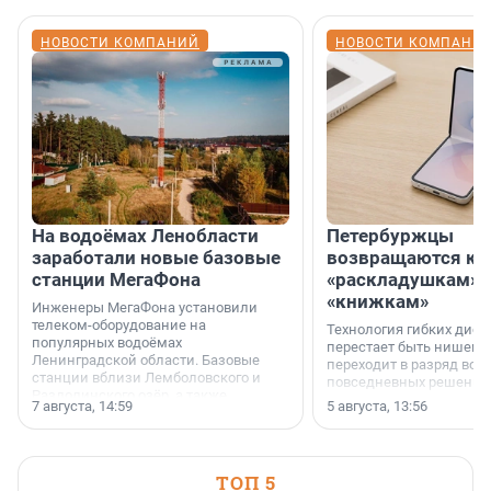
НОВОСТИ КОМПАНИЙ
НОВОСТИ КОМПАНИ
На водоёмах Ленобласти
Петербуржцы
заработали новые базовые
возвращаются к
станции МегаФона
«раскладушкам» 
«книжкам»
Инженеры МегаФона установили
телеком-оборудование на
Технология гибких дисп
популярных водоёмах
перестает быть нишевы
Ленинградской области. Базовые
переходит в разряд вос
станции вблизи Лемболовского и
повседневных решений
Раздолинского озёр, а также
7 августа, 14:59
5 августа, 13:56
недалеко от Большого Тосненского
водопада.
ТОП 5