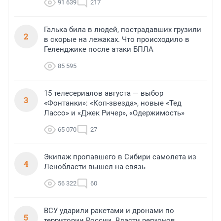
91 639
217
Галька била в людей, пострадавших грузили
2
в скорые на лежаках. Что происходило в
Геленджике после атаки БПЛА
85 595
15 телесериалов августа — выбор
3
«Фонтанки»: «Коп-звезда», новые «Тед
Лассо» и «Джек Ричер», «Одержимость»
65 070
27
Экипаж пропавшего в Сибири самолета из
4
Ленобласти вышел на связь
56 322
60
ВСУ ударили ракетами и дронами по
5
территории России. Власти регионов