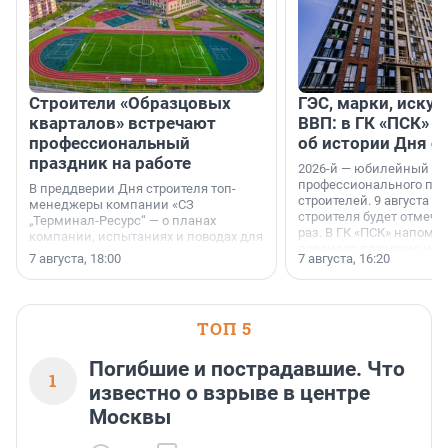
Строители «Образцовых
ГЭС, марки, искус
кварталов» встречают
ВВП: в ГК «ПСК» р
профессиональный
об истории Дня с
праздник на работе
2026-й — юбилейный го
профессионального пр
В преддверии Дня строителя топ-
строителей. 9 августа 2
менеджеры компании «СЗ
строителя будет отмечат
„Терминал-Ресурс“ — о планах
раз. В ГК «ПСК» напомни
компании, испытаниях и поводах для
появился праздник и к
осторожного оптимизма.
7 августа, 18:00
7 августа, 16:20
поменялась роль строит
ТОП 5
Погибшие и пострадавшие. Что
1
известно о взрыве в центре
Москвы