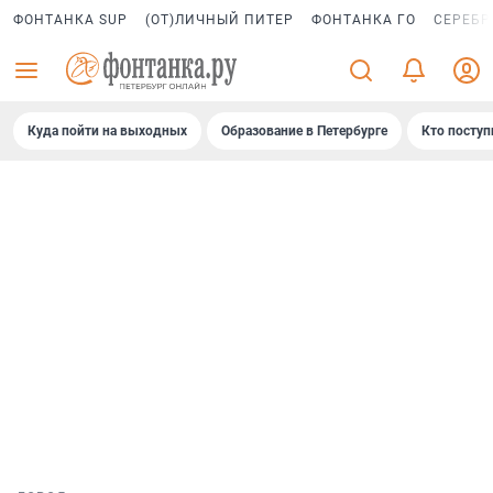
ФОНТАНКА SUP
(ОТ)ЛИЧНЫЙ ПИТЕР
ФОНТАНКА ГО
СЕРЕБР
Куда пойти на выходных
Образование в Петербурге
Кто поступ