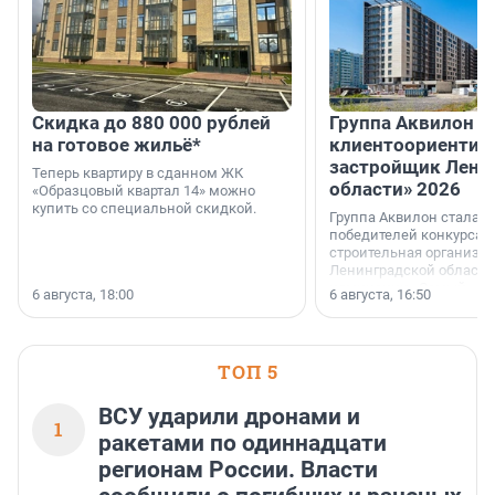
Скидка до 880 000 рублей
Группа Аквилон 
на готовое жильё*
клиентоориентир
застройщик Лени
Теперь квартиру в сданном ЖК
области» 2026
«Образцовый квартал 14» можно
купить со специальной скидкой.
Группа Аквилон стала 
победителей конкурса 
строительная организа
Ленинградской области 
номинации «Самый
6 августа, 18:00
6 августа, 16:50
клиентоориентированн
застройщик Ленинград
области».
ТОП 5
ВСУ ударили дронами и
1
ракетами по одиннадцати
регионам России. Власти