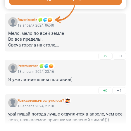
КОММЕНТАРИИ
12
Rozenkrantz
19 апреля 2024, 06:40
Мело, мело по всей земле

Во все пределы.

Свеча горела на столе,

Свеча горела.
+2
–0
Peterburzhec
18 апреля 2024, 23:16
Я уже летние шины поставил(
+0
–1
Ясвидетельачтослучилось?
18 апреля 2024, 21:10
ура! пущай погода лучше отдуплится в апреле, чем все 
лето, называемое приезжими зеленой зимой)))
+0
–5