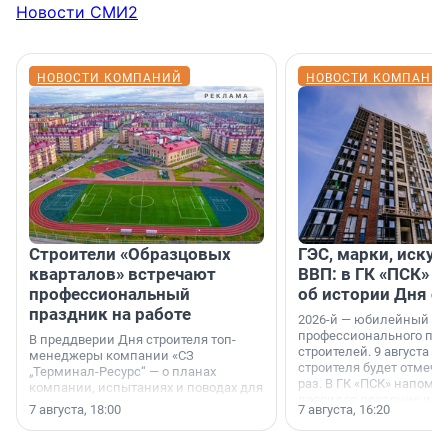
Новости СМИ2
НОВОСТИ КОМПАНИЙ
НОВОСТИ КОМПАНИ
Строители «Образцовых
ГЭС, марки, искус
кварталов» встречают
ВВП: в ГК «ПСК» р
профессиональный
об истории Дня с
праздник на работе
2026-й — юбилейный го
профессионального пр
В преддверии Дня строителя топ-
строителей. 9 августа 2
менеджеры компании «СЗ
строителя будет отмечат
„Терминал-Ресурс“ — о планах
раз. В ГК «ПСК» напомни
компании, испытаниях и поводах для
появился праздник и к
осторожного оптимизма.
7 августа, 18:00
7 августа, 16:20
поменялась роль строит