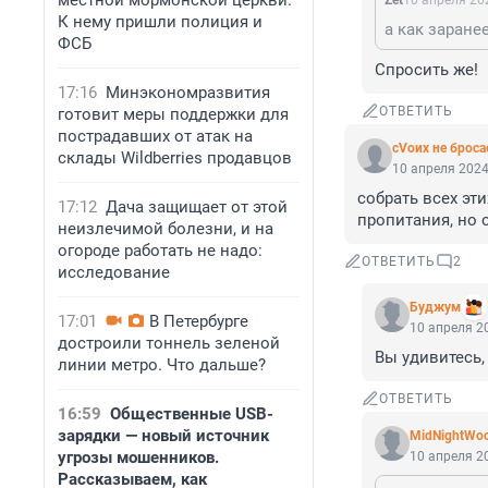
местной мормонской церкви.
Zet
10 апреля 202
К нему пришли полиция и
а как заранее
ФСБ
Спросить же!
17:16
Минэкономразвития
ОТВЕТИТЬ
готовит меры поддержки для
пострадавших от атак на
сVоих не брос
склады Wildberries продавцов
10 апреля 2024
собрать всех эти
17:12
Дача защищает от этой
пропитания, но с
неизлечимой болезни, и на
огороде работать не надо:
ОТВЕТИТЬ
2
исследование
Буджум
17:01
В Петербурге
10 апреля 20
достроили тоннель зеленой
Вы удивитесь,
линии метро. Что дальше?
ОТВЕТИТЬ
16:59
Общественные USB-
зарядки — новый источник
MidNightWoo
угрозы мошенников.
10 апреля 20
Рассказываем, как