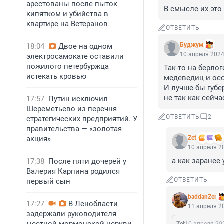
арестованы после пыток
В смысле их это
кипятком и убийства в
квартире на Ветеранов
ОТВЕТИТЬ
Буджум
18:04
Двое на одном
10 апреля 2024
электросамокате оставили
пожилого петербуржца
Так-то на берло
истекать кровью
медеведиц и осо
И лучше-бы губе
не так как сейча
17:57
Путин исключил
Шереметьево из перечня
ОТВЕТИТЬ
2
стратегических предприятий. У
правительства — «золотая
акция»
Zet
10 апреля 20
а как заранее 
17:38
После пяти дочерей у
Валерия Карпина родился
ОТВЕТИТЬ
первый сын
baddanZer
17:27
В Ленобласти
11 апреля 20
задержали руководителя