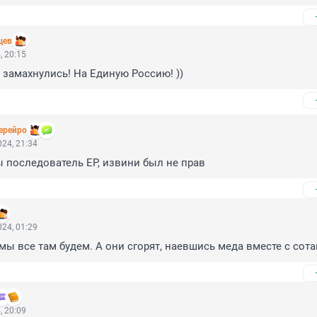
цев
, 20:15
 замахнулись! На Единую Россию! ))
ерейро
24, 21:34
ты последователь ЕР, извини был не прав
24, 01:29
 мы все там будем. А они сгорят, наевшись меда вместе с сота
, 20:09