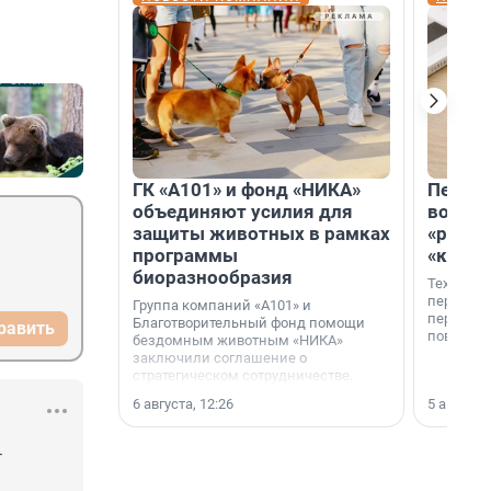
ГК «А101» и фонд «НИКА»
Петер
объединяют усилия для
возвр
защиты животных в рамках
«раскл
программы
«книж
биоразнообразия
Технолог
перестае
Группа компаний «А101» и
переходи
Благотворительный фонд помощи
равить
повседне
бездомным животным «НИКА»
заключили соглашение о
стратегическом сотрудничестве.
6 августа, 12:26
5 августа,
 