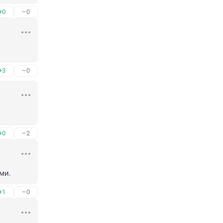
+0
–0
+3
–0
+0
–2
ми.
+1
–0