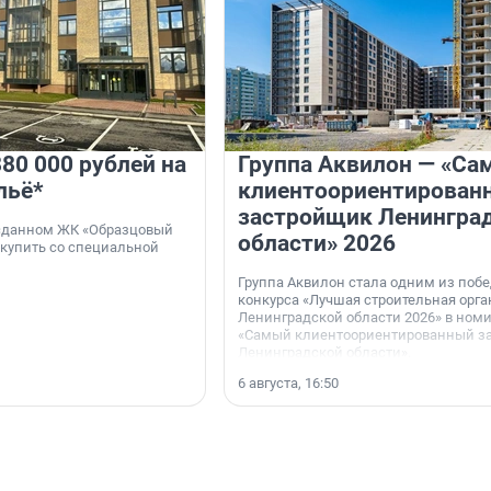
80 000 рублей на
Группа Аквилон — «Са
льё*
клиентоориентирован
застройщик Ленингра
 сданном ЖК «Образцовый
области» 2026
 купить со специальной
Группа Аквилон стала одним из поб
конкурса «Лучшая строительная орг
Ленинградской области 2026» в ном
«Самый клиентоориентированный з
Ленинградской области».
6 августа, 16:50