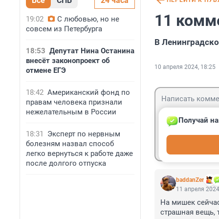
Все
СПБ
24 часа
ПЕРЕЙТИ К ПУ
11 комм
19:02
С любовью, но не
совсем из Петербурга
В Ленинградско
18:53
Депутат Нина Останина
внесёт законопроект об
10 апреля 2024, 18:25
отмене ЕГЭ
18:42
Американский фонд по
правам человека признали
нежелательным в России
Получай на
18:31
Эксперт по нервным
Гость
болезням назвал способ
Войти
легко вернуться к работе даже
после долгого отпуска
baddanZer
11 апреля 2024
На мишек сейчас
страшная вещь, 