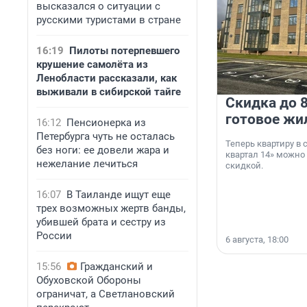
высказался о ситуации с
русскими туристами в стране
16:19
Пилоты потерпевшего
крушение самолёта из
Ленобласти рассказали, как
выживали в сибирской тайге
Скидка до 8
готовое жи
16:12
Пенсионерка из
Петербурга чуть не осталась
Теперь квартиру в
без ноги: ее довели жара и
квартал 14» можно
нежелание лечиться
скидкой.
16:07
В Таиланде ищут еще
трех возможных жертв банды,
убившей брата и сестру из
России
6 августа, 18:00
15:56
Гражданский и
Обуховской Обороны
ограничат, а Светлановский