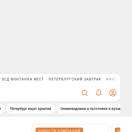
ЗСД ФОНТАНКА ФЕСТ
ПЕТЕРБУРГСКИЙ ЗАВТРАК
АФИША PLUS
и
Петербург ищет креатив
Олимпиадники и льготники в вузах СПб
НОВОСТИ КОМПАНИЙ
НОВОС