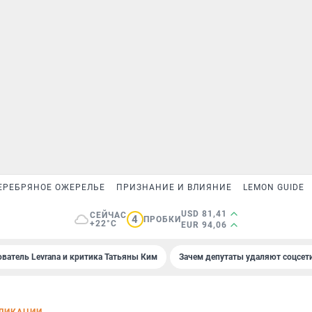
ЕРЕБРЯНОЕ ОЖЕРЕЛЬЕ
ПРИЗНАНИЕ И ВЛИЯНИЕ
LEMON GUIDE
USD 81,41
СЕЙЧАС
4
ПРОБКИ
+22°C
EUR 94,06
ователь Levrana и критика Татьяны Ким
Зачем депутаты удаляют соцсет