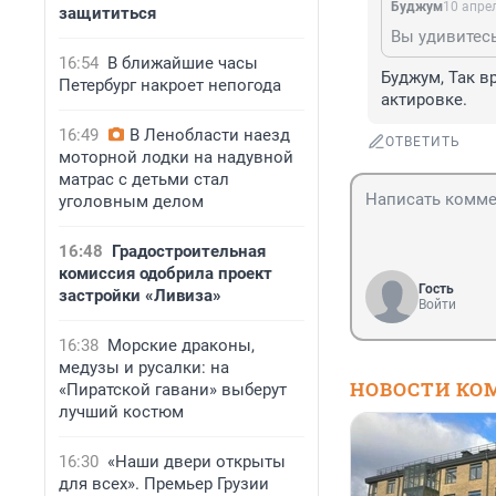
Буджум
10 апрел
защититься
Вы удивитесь
16:54
В ближайшие часы
Буджум, Так в
Петербург накроет непогода
актировке.
16:49
В Ленобласти наезд
ОТВЕТИТЬ
моторной лодки на надувной
матрас с детьми стал
уголовным делом
16:48
Градостроительная
комиссия одобрила проект
Гость
застройки «Ливиза»
Войти
16:38
Морские драконы,
медузы и русалки: на
НОВОСТИ КО
«Пиратской гавани» выберут
лучший костюм
16:30
«Наши двери открыты
для всех». Премьер Грузии