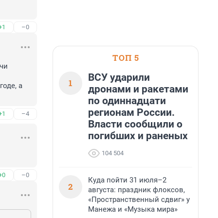
+1
–0
ТОП 5
чи 
ВСУ ударили
1
де, а 
дронами и ракетами
по одиннадцати
регионам России.
+1
–4
Власти сообщили о
погибших и раненых
104 504
+0
–0
Куда пойти 31 июля–2
2
августа: праздник флоксов,
«Пространственный сдвиг» у
Манежа и «Музыка мира»