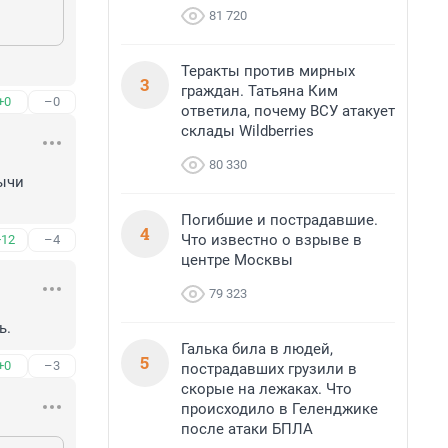
81 720
Теракты против мирных
3
граждан. Татьяна Ким
+0
–0
ответила, почему ВСУ атакует
склады Wildberries
80 330
ычи 
Погибшие и пострадавшие.
4
Что известно о взрыве в
+12
–4
центре Москвы
79 323
ь.
Галька била в людей,
5
+0
–3
пострадавших грузили в
скорые на лежаках. Что
происходило в Геленджике
после атаки БПЛА