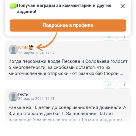
Гость
26 марта 2024, 18:19
Получай награды за комментарии и другие 
задания!
Многодетность должна стать модной. Д. Песков. 2024 
год. ВИА ,,Верасы". ,,Я у бабушки живу" 2013 год. Что 
Подробнее в профиле
же будет на земле через сто ближайших лет, если 
мода на детей совсем пройдёт! Проснулся? Вопрос 
+0
–0
только кто?
rumet
26 марта 2024, 17:02
Когда персонажи вроде Пескова и Соловьева голосят 
о многодетности, за скобками остаётся, что их 
многочисленные отпрыски - от разных баб (порой 
несовершеннолетних или без регистрации брака). 

+2
–0
В итоге фронтмены многодетности детей своих 
практически не воспитывали, большинство деток 
Гость
проживает припеваючи в странах проклятого запада, 
26 марта 2024, 16:21
кто-то отметился по уг.статье. Кто-то рассекает в 
Раньше из 10 детей до совершеннолетия доживали 2-
женских тряпках и накрашенный как на панель - по 
3, а до старости дай бог 1. За последние 100 лет 
подиуму. 

население Земли увеличилось с 1,5 миллиардов до 8, 
Больше - не значит лучше. И сами рекламщики 
а кто-то всё считает, что надо по-старинке по 10 детей 
производства доп.граждан для нужд родины - 
+1
–0
рожать. А смысл? Посмотрите среднюю 
ярчайший тому пример...