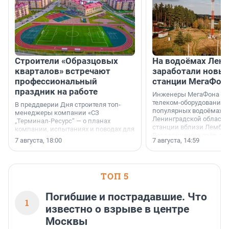
Строители «Образцовых
На водоёмах Лен
кварталов» встречают
заработали новы
профессиональный
станции МегаФон
праздник на работе
Инженеры МегаФона ус
телеком-оборудование 
В преддверии Дня строителя топ-
популярных водоёмах
менеджеры компании «СЗ
Ленинградской области
„Терминал-Ресурс“ — о планах
станции вблизи Лембол
компании, испытаниях и поводах для
Раздолинского озёр, а 
осторожного оптимизма.
7 августа, 18:00
7 августа, 14:59
недалеко от Большого Т
водопада.
ТОП 5
Погибшие и пострадавшие. Что
1
известно о взрыве в центре
Москвы