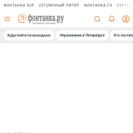
ФОНТАНКА SUP
(ОТ)ЛИЧНЫЙ ПИТЕР
ФОНТАНКА ГО
СЕРЕБР
Куда пойти на выходных
Образование в Петербурге
Кто поступ