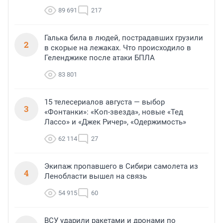
89 691
217
Галька била в людей, пострадавших грузили
2
в скорые на лежаках. Что происходило в
Геленджике после атаки БПЛА
83 801
15 телесериалов августа — выбор
3
«Фонтанки»: «Коп-звезда», новые «Тед
Лассо» и «Джек Ричер», «Одержимость»
62 114
27
Экипаж пропавшего в Сибири самолета из
4
Ленобласти вышел на связь
54 915
60
ВСУ ударили ракетами и дронами по