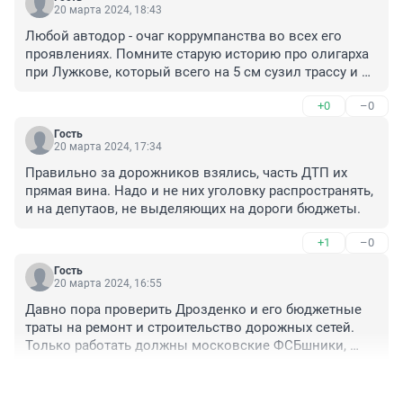
20 марта 2024, 18:43
Любой автодор - очаг коррумпанства во всех его 
проявлениях. Помните старую историю про олигарха 
при Лужкове, который всего на 5 см сузил трассу и 
сказочно озолотился. 

+0
–0
В области масштабы скромнее, но рулят там далеко 
не беднЫ€
Гость
20 марта 2024, 17:34
Правильно за дорожников взялись, часть ДТП их 
прямая вина. Надо и не них уголовку распространять, 
и на депутаов, не выделяющих на дороги бюджеты.
+1
–0
Гость
20 марта 2024, 16:55
Давно пора проверить Дрозденко и его бюджетные 
траты на ремонт и строительство дорожных сетей. 
Только работать должны московские ФСБшники, 
местные там повязаны в коммерческих схемах
+2
–0