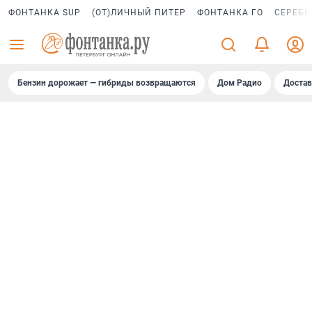
ФОНТАНКА SUP
(ОТ)ЛИЧНЫЙ ПИТЕР
ФОНТАНКА ГО
СЕРЕБР
Бензин дорожает — гибриды возвращаются
Дом Радио
Достав