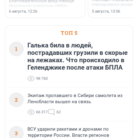
Благотворительный фонд помощи
повседневных решений
бездомным животным «НИКА»
заключили соглашение о
6 августа, 12:26
5 августа, 13:56
стратегическом сотрудничестве.
ТОП 5
Галька била в людей,
1
пострадавших грузили в скорые
на лежаках. Что происходило в
Геленджике после атаки БПЛА
98 760
Экипаж пропавшего в Сибири самолета из
2
Ленобласти вышел на связь
66 317
62
ВСУ ударили ракетами и дронами по
3
территории России. Власти регионов