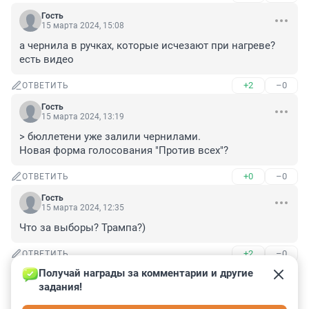
Гость
15 марта 2024, 15:08
а чернила в ручках, которые исчезают при нагреве? 
есть видео
+2
–0
ОТВЕТИТЬ
Гость
15 марта 2024, 13:19
> бюллетени уже залили чернилами.

Новая форма голосования "Против всех"?
+0
–0
ОТВЕТИТЬ
Гость
15 марта 2024, 12:35
Что за выборы? Трампа?)
+2
–0
ОТВЕТИТЬ
Получай награды за комментарии и другие 
Гость
15 марта 2024, 12:33
задания!
Лучше бы коронацию сразу устроили. Грандиозное и 