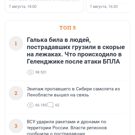
появился праздник и к
осторожного оптимизма.
7 августа, 18:00
7 августа, 16:20
поменялась роль строит
ТОП 5
Галька била в людей,
1
пострадавших грузили в скорые
на лежаках. Что происходило в
Геленджике после атаки БПЛА
98 531
Экипаж пропавшего в Сибири самолета из
2
Ленобласти вышел на связь
66 185
62
ВСУ ударили ракетами и дронами по
3
территории России. Власти регионов
сообщили о пострадавших