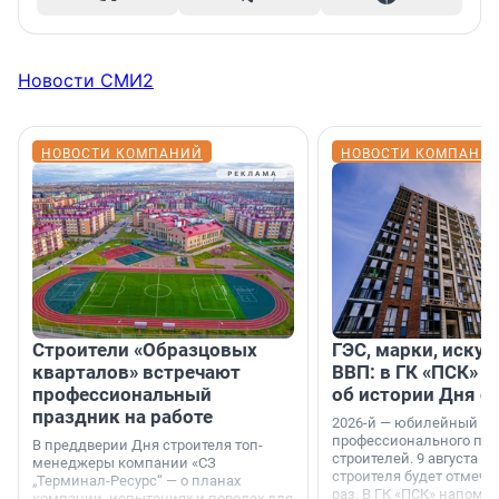
Новости СМИ2
НОВОСТИ КОМПАНИЙ
НОВОСТИ КОМПАНИ
Строители «Образцовых
ГЭС, марки, искус
кварталов» встречают
ВВП: в ГК «ПСК» р
профессиональный
об истории Дня с
праздник на работе
2026-й — юбилейный го
профессионального пр
В преддверии Дня строителя топ-
строителей. 9 августа 2
менеджеры компании «СЗ
строителя будет отмечат
„Терминал-Ресурс“ — о планах
раз. В ГК «ПСК» напомни
компании, испытаниях и поводах для