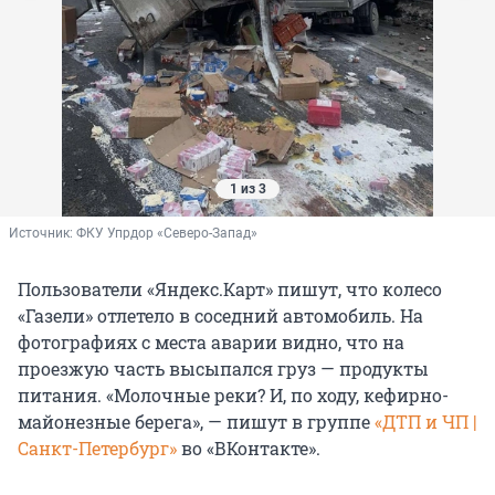
1 из 3
Источник: 
ФКУ Упрдор «Северо-Запад»
Пользователи «Яндекс.Карт» пишут, что колесо
«Газели» отлетело в соседний автомобиль. На
фотографиях с места аварии видно, что на
проезжую часть высыпался груз — продукты
питания. «Молочные реки? И, по ходу, кефирно-
майонезные берега», — пишут в группе
«ДТП и ЧП |
Санкт-Петербург»
во «ВКонтакте».