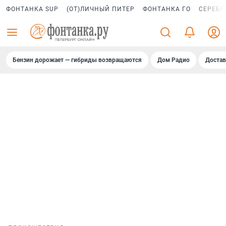
ФОНТАНКА SUP
(ОТ)ЛИЧНЫЙ ПИТЕР
ФОНТАНКА ГО
СЕРЕБР
Бензин дорожает — гибриды возвращаются
Дом Радио
Достав