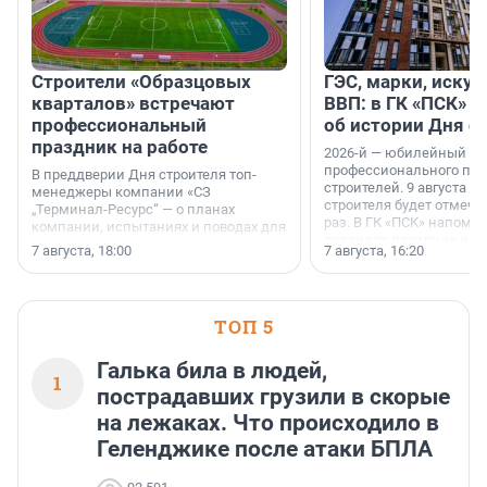
Строители «Образцовых
ГЭС, марки, искус
кварталов» встречают
ВВП: в ГК «ПСК» р
профессиональный
об истории Дня с
праздник на работе
2026-й — юбилейный го
профессионального пр
В преддверии Дня строителя топ-
строителей. 9 августа 2
менеджеры компании «СЗ
строителя будет отмечат
„Терминал-Ресурс“ — о планах
раз. В ГК «ПСК» напомни
компании, испытаниях и поводах для
появился праздник и к
осторожного оптимизма.
7 августа, 18:00
7 августа, 16:20
поменялась роль строит
ТОП 5
Галька била в людей,
1
пострадавших грузили в скорые
на лежаках. Что происходило в
Геленджике после атаки БПЛА