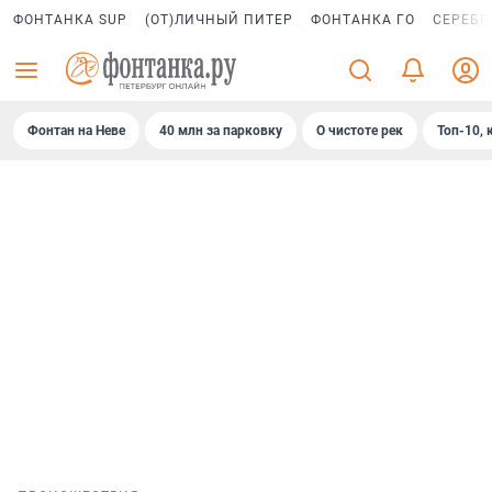
ФОНТАНКА SUP
(ОТ)ЛИЧНЫЙ ПИТЕР
ФОНТАНКА ГО
СЕРЕБР
Фонтан на Неве
40 млн за парковку
О чистоте рек
Топ-10, 