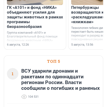
ГК «А101» и фонд «НИКА»
Петербуржцы
объединяют усилия для
возвращаются к
защиты животных в рамках
«раскладушкам» 
программы
«книжкам»
биоразнообразия
Технология гибких дисп
перестает быть нишевы
Группа компаний «А101» и
переходит в разряд вос
Благотворительный фонд помощи
повседневных решений
бездомным животным «НИКА»
заключили соглашение о
6 августа, 12:26
5 августа, 13:56
стратегическом сотрудничестве.
ТОП 5
ВСУ ударили дронами и
1
ракетами по одиннадцати
регионам России. Власти
сообщили о погибших и раненых
104 531