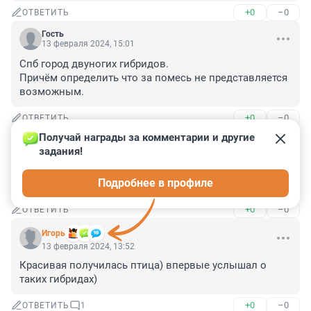
+0
–0
ОТВЕТИТЬ
Гость
13 февраля 2024, 15:01
Спб город двуногих гибридов.

Причём определить что за помесь не представляется 
возможным.
+0
–0
ОТВЕТИТЬ
Получай награды за комментарии и другие 
Гость
13 февраля 2024, 14:42
задания!
как пиплвотчер ответственно заявляю, что и среди 
Подробнее в профиле
людей такое бывает...
+0
–0
ОТВЕТИТЬ
Игoрь
13 февраля 2024, 13:52
Красивая получилась птица) впервые услышал о 
таких гибридах)
+0
–0
ОТВЕТИТЬ
1