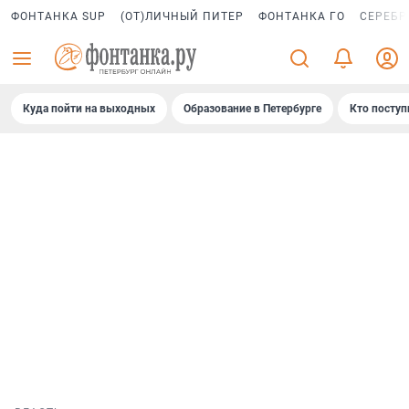
ФОНТАНКА SUP
(ОТ)ЛИЧНЫЙ ПИТЕР
ФОНТАНКА ГО
СЕРЕБР
Куда пойти на выходных
Образование в Петербурге
Кто поступ