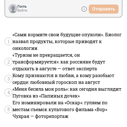
Гость
Отправить
Войти
«Сами кормите свои будущие опухоли». Биолог
1
назвал продукты, которые приводят к
онкологии
«Туризм не прекращается, он
2
трансформируется»: как россияне будут
отдыхать в августе — ответ эксперта
Кому признаются в любви, а кому разобьют
3
сердце: любовный гороскоп на август
«Меня бесила моя роль»: как сегодня выглядит
4
Пуговка из «Папиных дочек»
Его номинировали на «Оскар»: гуляем по
5
местам съемок культового фильма «Вор»
Чухрая — фоторепортаж