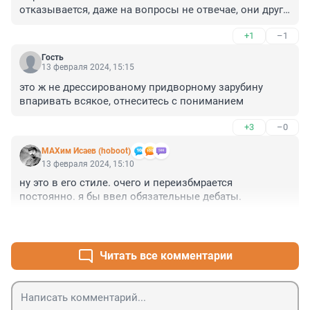
отказывается, даже на вопросы не отвечае, они друга 
от друга ( как никак друзья) многому научились, один 
+1
–1
внедрил у себя в стране поголовные откаты на всех 
уровнях , другой взял на вооружение игру в молчанку. 
Гость
А так можно было!!!
13 февраля 2024, 15:15
это ж не дрессированому придворному зарубину 
впаривать всякое, отнеситесь с пониманием
+3
–0
МАХим Исаев (hoboot)
13 февраля 2024, 15:10
ну это в его стиле. очего и переизбмрается 
постоянно. я бы ввел обязательные дебаты.
+3
–0
Читать все комментарии