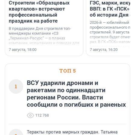
Строители «Образцовых
ГЭС, марки, искус
кварталов» встречают
ВВП: в ГК «ПСК» р
профессиональный
об истории Дня с
праздник на работе
2026-й — юбилейный го
профессионального пр
В преддверии Дня строителя топ-
строителей. 9 августа 2
менеджеры компании «СЗ
строителя будет отмечат
„Терминал-Ресурс“ — о планах
раз. В ГК «ПСК» напомни
компании, испытаниях и поводах для
появился праздник и к
осторожного оптимизма.
7 августа, 18:00
7 августа, 16:20
поменялась роль строит
ТОП 5
ВСУ ударили дронами и
1
ракетами по одиннадцати
регионам России. Власти
сообщили о погибших и раненых
112 768
Теракты против мирных граждан. Татьяна