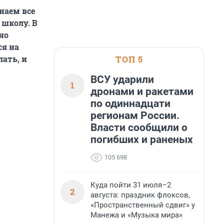
наем все
 школу. В
но
ся на
ТОП 5
лать, и
ВСУ ударили
1
дронами и ракетами
по одиннадцати
регионам России.
Власти сообщили о
погибших и раненых
105 698
Куда пойти 31 июля–2
2
августа: праздник флоксов,
«Пространственный сдвиг» у
Манежа и «Музыка мира»