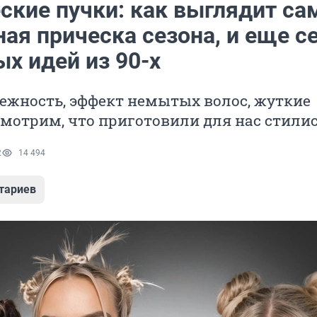
ские пучки: как выглядит са
ая прическа сезона, и еще с
х идей из 90-х
ежность, эффект немытых волос, жуткие
мотрим, что приготовили для нас стили
2
14 494
тариев