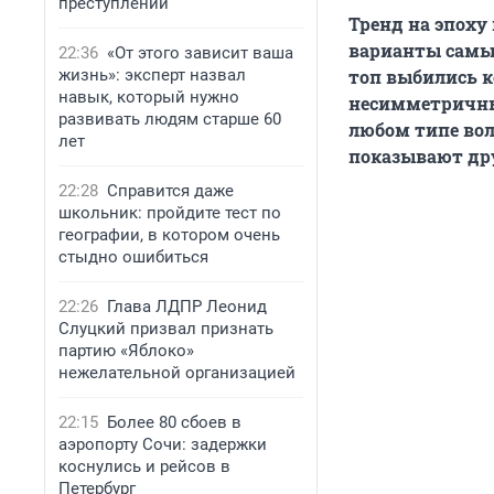
преступлений
Тренд на эпоху
варианты самых
22:36
«От этого зависит ваша
жизнь»: эксперт назвал
топ выбились к
навык, который нужно
несимметричные
развивать людям старше 60
любом типе вол
лет
показывают др
22:28
Справится даже
школьник: пройдите тест по
географии, в котором очень
стыдно ошибиться
22:26
Глава ЛДПР Леонид
Слуцкий призвал признать
партию «Яблоко»
нежелательной организацией
22:15
Более 80 сбоев в
аэропорту Сочи: задержки
коснулись и рейсов в
Петербург