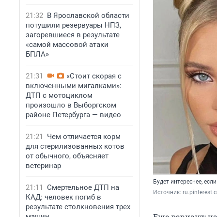
21:32
В Ярославской области
потушили резервуары НПЗ,
загоревшиеся в результате
«самой массовой атаки
БПЛА»
21:31
«Стоит скорая с
включенными мигалками»:
ДТП с мотоциклом
произошло в Выборгском
районе Петербурга — видео
21:21
Чем отличается корм
для стерилизованных котов
от обычного, объясняет
ветеринар
Будет интереснее, есл
21:11
Смертельное ДТП на
Источник: 
ru.pinterest
КАД: человек погиб в
результате столкновения трех
Еще вариант: ча
машин