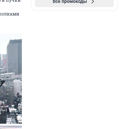
Все промокоды
и
аколками