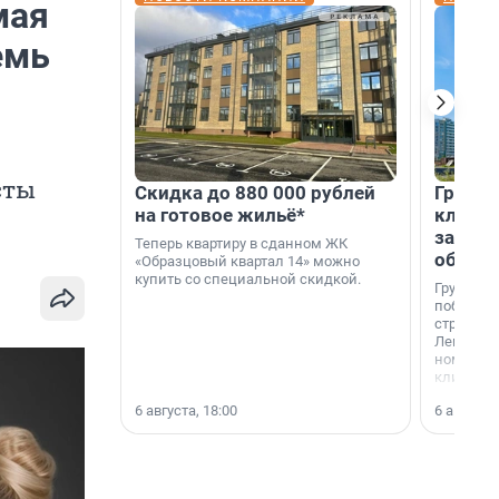
мая
емь
сты
Скидка до 880 000 рублей
Группа
на готовое жильё*
клиен
застро
Теперь квартиру в сданном ЖК
област
«Образцовый квартал 14» можно
купить со специальной скидкой.
Группа А
победите
строител
Ленингра
номинац
клиенто
застройщ
6 августа, 18:00
6 августа,
области»