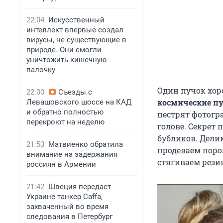
22:04
Искусственный
интеллект впервые создал
вирусы, не существующие в
природе. Они смогли
уничтожить кишечную
палочку
Один пучок хор
22:00
Съезды с
космические п
Левашовского шоссе на КАД
и обратно полностью
пестрят фотогр
перекроют на неделю
голове. Секрет
бубликов. Делим
21:53
Матвиенко обратила
продеваем поро
внимание на задержания
стягиваем рези
россиян в Армении
21:42
Швеция передаст
Украине танкер Caffa,
захваченный во время
следования в Петербург