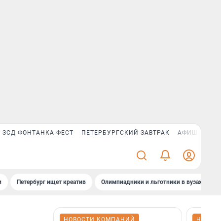
ЗСД ФОНТАНКА ФЕСТ
ПЕТЕРБУРГСКИЙ ЗАВТРАК
АФИША PLUS
и
Петербург ищет креатив
Олимпиадники и льготники в вузах СПб
НОВОСТИ КОМПАНИЙ
НОВОС