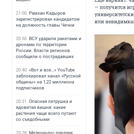
— получится иг
21:00
Рамзан Кадыров
университетски
зарегистрирован кандидатом
или невидимка
на должность главы Чечни
20:50
ВСУ ударили ракетами и
дронами по территории
России. Власти регионов
сообщили о пострадавших
20:40
«Вот и все…» YouTube
заблокировал канал «Русской
общины» на 1,22 миллиона
подписчиков
20:31
Опасная петрушка и
ядовитая вишня: какие
растения чаще всего путают
со съедобными
20:28
Метеоролог предрек