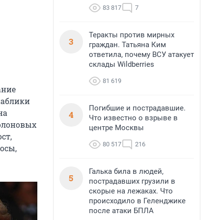
83 817
7
Теракты против мирных
3
граждан. Татьяна Ким
ответила, почему ВСУ атакует
склады Wildberries
81 619
ание
паблики
Погибшие и пострадавшие.
на
4
Что известно о взрыве в
ролоновых
центре Москвы
ст,
80 517
216
осы,
Галька била в людей,
5
пострадавших грузили в
скорые на лежаках. Что
происходило в Геленджике
после атаки БПЛА