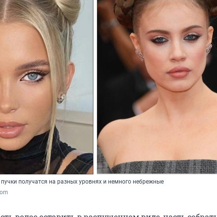
и пучки получатся на разных уровнях и немного небрежные
.com
сть волос оставить в распущенном виде, часть собрат