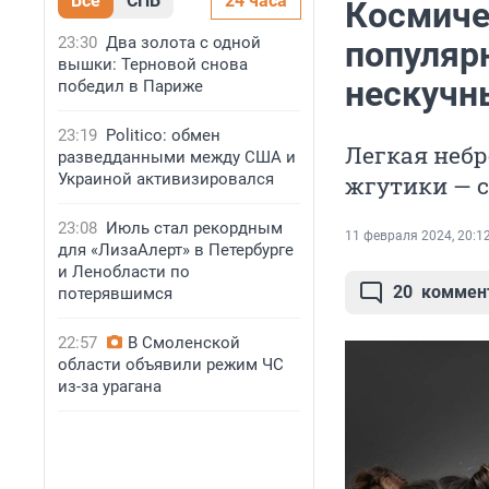
Все
СПБ
24 часа
Космиче
23:30
Два золота с одной
популярн
вышки: Терновой снова
нескучны
победил в Париже
23:19
Politico: обмен
Легкая небр
разведданными между США и
Украиной активизировался
жгутики — с
23:08
Июль стал рекордным
11 февраля 2024, 20:1
для «ЛизаАлерт» в Петербурге
и Ленобласти по
20
коммен
потерявшимся
22:57
В Смоленской
области объявили режим ЧС
из-за урагана