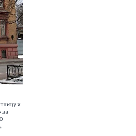
ятницу и
» на
АО
,