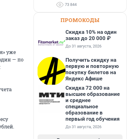
73 844
ПРОМОКОДЫ
Скидка 10% на один
заказ до 20 000 ₽
До 31 августа, 2026
я» уже
 один — по
Получить скидку на
первую и повторную
и
покупку билетов на
Яндекс Афише
Скидка 72 000 на
тчета
высшее образование
и среднее
специальное
образование в
первый год обучения
есу
ублей.
До 31 августа, 2026