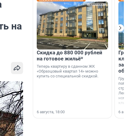
а
ть на
Скидка до 880 000 рублей
Группа
на готовое жильё*
клиен
застро
Теперь квартиру в сданном ЖК
област
«Образцовый квартал 14» можно
купить со специальной скидкой.
Группа А
победите
строител
Ленингра
номинац
клиенто
застройщ
6 августа, 18:00
6 августа,
области»