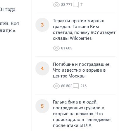
83 771
7
1 года.
Теракты против мирных
лей. Вся
3
граждан. Татьяна Ким
олицы».
ответила, почему ВСУ атакует
склады Wildberries
81 603
Погибшие и пострадавшие.
4
Что известно о взрыве в
центре Москвы
80 502
216
Галька била в людей,
5
пострадавших грузили в
скорые на лежаках. Что
происходило в Геленджике
после атаки БПЛА