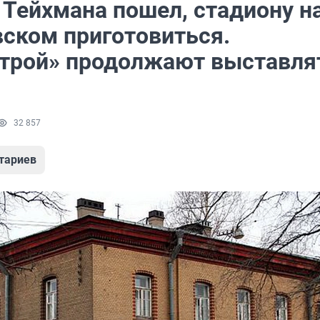
 Тейхмана пошел, стадиону н
ском приготовиться.
трой» продолжают выставля
32 857
тариев