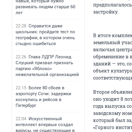
навык, который нужно
предполагалось
развивать людям старше 60
застройку.
лет
22:28
Справится даже
школьник: пройдите тест по
В итоге комплек
географии, в котором очень
земельный участ
стыдно ошибиться
включая центра
обременение в 
22:26
Глава ЛДПР Леонид
Слуцкий призвал признать
зданий — это, с
партию «Яблоко»
объект культур
нежелательной организацией
соответствующи
22:15
Более 80 сбоев в
Второе объявле
аэропорту Сочи: задержки
оно уходит 8 л
коснулись и рейсов в
Петербург
года выпуска со
заводскому номе
22:04
Искусственный
который был за
интеллект впервые создал
«Горного инстит
вирусы, не существующие в