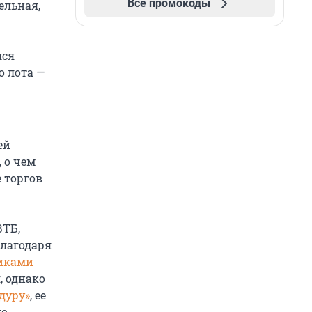
Все промокоды
ельная,
лся
о лота —
ей
 о чем
 торгов
ВТБ,
лагодаря
иками
, однако
дуру»
, ее
по