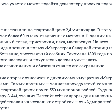
, что участок может подойти девелоперу проекта под
с выставили по стартовой цене 2,4 миллиарда. В лот 
ок более 60 тысяч квадратных метров и 11 зданий на 
льный склад, пристройки, цеха, мастерскую. На всех
виде ипотеки в пользу «Метростроя Северной столицы»
обственно, трехэтажный особняк Тейхмана 1899 года п
ного наследия, и покупатель должен учитывать
е ограничения и обязательства по его сохранению.
ние о торгах относится к движимому имуществу «Метр
отами. Самый крупный — тоннелепроходческий компле
 стартовой ценой почти 550 миллионов рублей. Судя п
ру S-441, это щит Herrenknecht «Аврора» для наклонны
действован на нескольких стройках — от «Адмиралтей
ута».