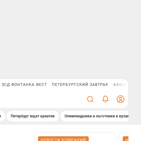
ЗСД ФОНТАНКА ФЕСТ
ПЕТЕРБУРГСКИЙ ЗАВТРАК
АФИША PLUS
и
Петербург ищет креатив
Олимпиадники и льготники в вузах СПб
НОВОСТИ КОМПАНИЙ
НОВОС