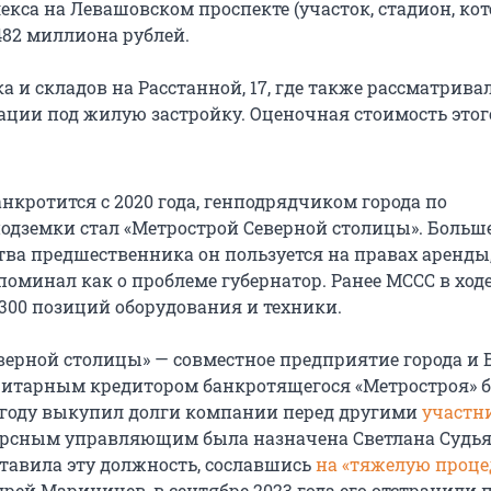
кса на Левашовском проспекте (участок, стадион, кот
482 миллиона рублей.
а и складов на Расстанной, 17, где также рассматрива
ации под жилую застройку. Оценочная стоимость этог
нкротится с 2020 года, генподрядчиком города по
подземки стал «Метрострой Северной столицы». Больш
ва предшественника он пользуется на правах аренды,
оминал как о проблеме губернатор. Ранее МССС в ходе
300 позиций оборудования и техники.
верной столицы» — совместное предприятие города и 
итарным кредитором банкротящегося «Метростроя» б
21 году выкупил долги компании перед другими
участн
урсным управляющим была назначена Светлана Судья
ставила эту должность, сославшись
на «тяжелую проце
рей Мариничев, в сентябре 2023 года его отстранили 