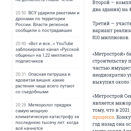
Второй — компле
два здания) на 
20:50
ВСУ ударили ракетами и
дронами по территории
Третий — участк
России. Власти регионов
вариант реализ
сообщили о пострадавших
810 миллионов.
20:40
«Вот и все…» YouTube
заблокировал канал «Русской
«Метрострой» ба
общины» на 1,22 миллиона
строительству 
подписчиков
частью имущест
20:31
Опасная петрушка и
неоднократно уп
ядовитая вишня: какие
выкупил около 
растения чаще всего путают
со съедобными
«Метрострой Се
является мажор
20:28
Метеоролог предрек
тому, что в 20
самую мощную
процесса
. Конк
климатическую катастрофу за
последнюю тысячу лет: когда
год назад она о
всё начнется
место занял Анд