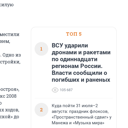
 жилую
ТОП 5
уместили
нем,
ВСУ ударили
1
дронами и ракетами
. Одно из
по одиннадцати
остройки,
регионам России.
Власти сообщили о
погибших и раненых
остроя»,
105 687
кс 2008
о
Куда пойти 31 июля–2
2
х ходов,
августа: праздник флоксов,
ской» до
«Пространственный сдвиг» у
Манежа и «Музыка мира»