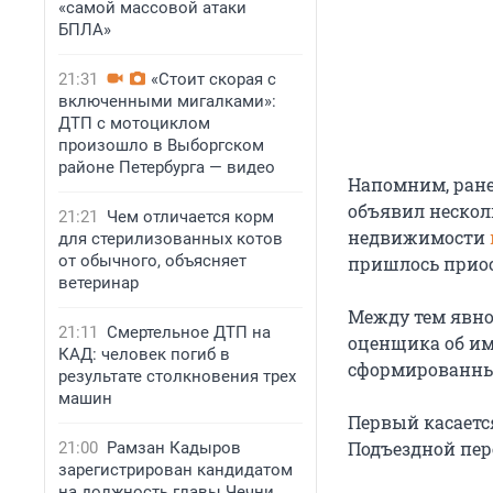
«самой массовой атаки
БПЛА»
21:31
«Стоит скорая с
включенными мигалками»:
ДТП с мотоциклом
произошло в Выборгском
районе Петербурга — видео
Напомним, ране
объявил нескол
21:21
Чем отличается корм
недвижимости
для стерилизованных котов
от обычного, объясняет
пришлось приос
ветеринар
Между тем явно
21:11
Смертельное ДТП на
оценщика об им
КАД: человек погиб в
сформированны
результате столкновения трех
машин
Первый касаетс
Подъездной пер
21:00
Рамзан Кадыров
зарегистрирован кандидатом
на должность главы Чечни