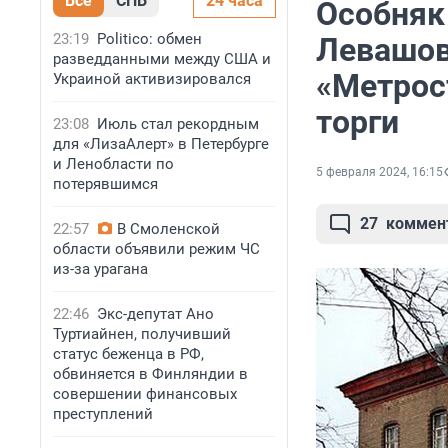
Все
СПБ
24 часа
Особняк
23:19
Politico: обмен
Левашов
разведданными между США и
«Метрос
Украиной активизировался
торги
23:08
Июль стал рекордным
для «ЛизаАлерт» в Петербурге
и Ленобласти по
5 февраля 2024, 16:15
потерявшимся
27
коммен
22:57
В Смоленской
области объявили режим ЧС
из-за урагана
22:46
Экс-депутат Ано
Туртиайнен, получивший
статус беженца в РФ,
обвиняется в Финляндии в
совершении финансовых
преступлений