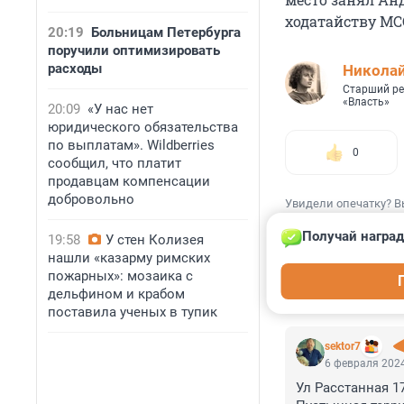
ходатайству МСС
20:19
Больницам Петербурга
поручили оптимизировать
расходы
Николай
Старший ре
«Власть»
20:09
«У нас нет
юридического обязательства
по выплатам». Wildberries
0
сообщил, что платит
продавцам компенсации
добровольно
Увидели опечатку? В
Получай наград
19:58
У стен Колизея
нашли «казарму римских
пожарных»: мозаика с
дельфином и крабом
КОММЕНТАР
поставила ученых в тупик
sektor7
6 февраля 2024
Ул Расстанная 1