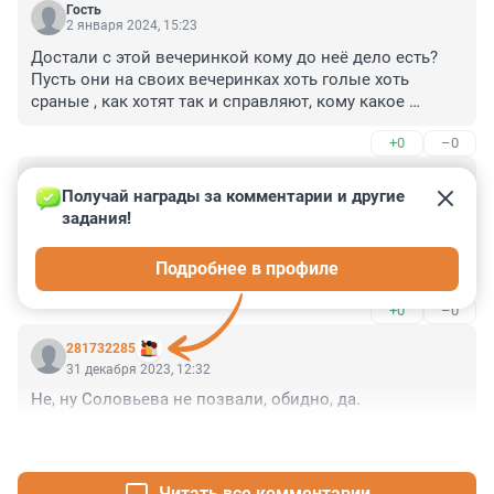
Гость
2 января 2024, 15:23
Достали с этой вечеринкой кому до неё дело есть? 
Пусть они на своих вечеринках хоть голые хоть 
сраные , как хотят так и справляют, кому какое 
дело??? Распиарили не понять что озабоченные, 
+0
–0
больше поговорить обсудить нечего? На своих 
вечеринках имеют право в чем угодно быть и голые и 
Гость
босые и одетые, кому и зачем надо это обсуждать? 
1 января 2024, 14:30
Получай награды за комментарии и другие 
Закон запрещает голым ходить?
задания!
быдло уже хавает с 2020, как намордники одели 
чтобы пива им продали в магазине. если их сняли, не 
Подробнее в профиле
значит что поумнели. быдло останется быдлом
+0
–0
281732285
31 декабря 2023, 12:32
Не, ну Соловьева не позвали, обидно, да.
+0
–0
Читать все комментарии