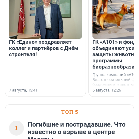
ГК «Едино» поздравляет
ГК «А101» и фонд
коллег и партнёров с Днём
объединяют усил
строителя!
защиты животных
программы
биоразнообразия
Группа компаний «А101»
Благотворительный фо
бездомным животным 
заключили соглашение
7 августа, 13:41
6 августа, 12:26
стратегическом сотрудн
ТОП 5
Погибшие и пострадавшие. Что
1
известно о взрыве в центре