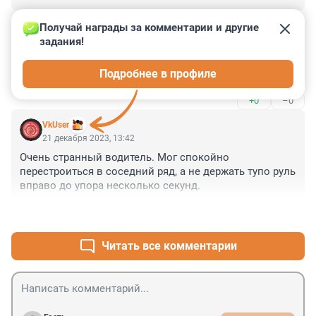
+0
–0
Получай награды за комментарии и другие 
задания!
Гость
21 декабря 2023, 13:48
Подробнее в профиле
Это не пятнашки, а бильярд))
+0
–0
VkUser
21 декабря 2023, 13:42
Очень странный водитель. Мог спокойно 
перестроиться в соседний ряд, а не держать тупо руль 
вправо до упора несколько секунд.
+2
–0
Читать все комментарии