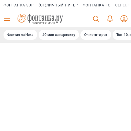
ФОНТАНКА SUP
(ОТ)ЛИЧНЫЙ ПИТЕР
ФОНТАНКА ГО
СЕРЕБР
Фонтан на Неве
40 млн за парковку
О чистоте рек
Топ-10, 