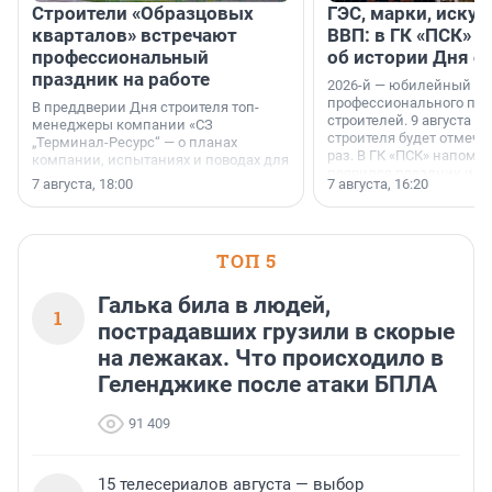
Строители «Образцовых
ГЭС, марки, искус
кварталов» встречают
ВВП: в ГК «ПСК» р
профессиональный
об истории Дня с
праздник на работе
2026-й — юбилейный го
профессионального пр
В преддверии Дня строителя топ-
строителей. 9 августа 2
менеджеры компании «СЗ
строителя будет отмечат
„Терминал-Ресурс“ — о планах
раз. В ГК «ПСК» напомни
компании, испытаниях и поводах для
появился праздник и к
осторожного оптимизма.
7 августа, 18:00
7 августа, 16:20
поменялась роль строит
ТОП 5
Галька била в людей,
1
пострадавших грузили в скорые
на лежаках. Что происходило в
Геленджике после атаки БПЛА
91 409
15 телесериалов августа — выбор