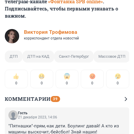
телеграм-канале
«Фонтанка SPB online»
.
Подписывайтесь, чтобы первыми узнавать о
важном.
Виктория Трофимова
корреспондент отдела новостей
ДТП
ДТП на КАД
Санкт-Петербург
Массовое ДТП
0
0
0
0
0
КОММЕНТАРИИ
39
Гость
21 декабря 2023, 14:06
"Пятнашки"-прям,-как дети. Боулинг давай! А кто из 
машины выскочит,-бейсбол! Знай наших!