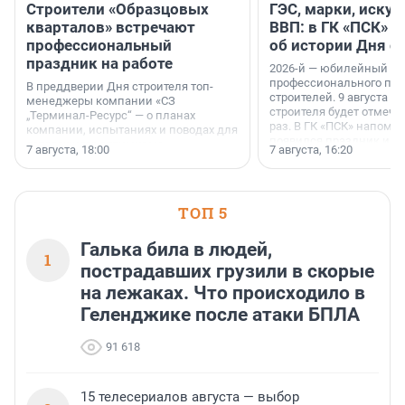
Строители «Образцовых
ГЭС, марки, искус
кварталов» встречают
ВВП: в ГК «ПСК» р
профессиональный
об истории Дня с
праздник на работе
2026-й — юбилейный го
профессионального пр
В преддверии Дня строителя топ-
строителей. 9 августа 2
менеджеры компании «СЗ
строителя будет отмечат
„Терминал-Ресурс“ — о планах
раз. В ГК «ПСК» напомни
компании, испытаниях и поводах для
появился праздник и к
осторожного оптимизма.
7 августа, 18:00
7 августа, 16:20
поменялась роль строит
ТОП 5
Галька била в людей,
1
пострадавших грузили в скорые
на лежаках. Что происходило в
Геленджике после атаки БПЛА
91 618
15 телесериалов августа — выбор