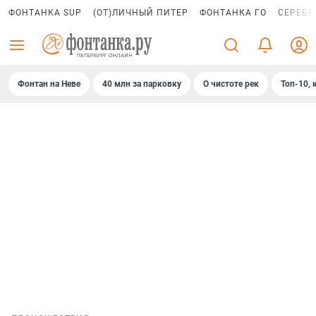
ФОНТАНКА SUP
(ОТ)ЛИЧНЫЙ ПИТЕР
ФОНТАНКА ГО
СЕРЕБР
Фонтан на Неве
40 млн за парковку
О чистоте рек
Топ-10, 