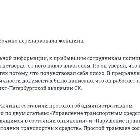
бочине перепарковала женщина.
льной информации, к прибывшим сотрудникам полиц
нетвердо, от него пахло алкоголем. Но он уверял, что 
ях потому, что почувствовал себя плохо. В предъявл
ичности документах было написано, что он работает
нкт-Петербургской академии СК.
ужчины составили протокол об административном
 по двум статьям: «Управление транспортным средс
одящимся в состоянии опьянения» и «Нарушение прав
стоянки транспортных средств». Простой трамваев сос