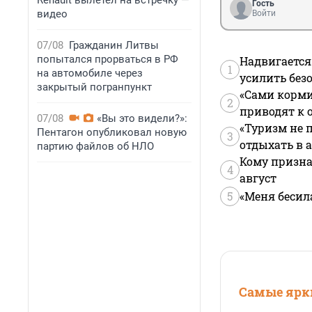
Renault вылетел на встречку —
Гость
видео
Войти
07/08
Гражданин Литвы
попытался прорваться в РФ
Надвигается
1
на автомобиле через
усилить без
закрытый погранпункт
«Сами корми
2
приводят к 
07/08
«Вы это видели?»:
«Туризм не 
Пентагон опубликовал новую
3
отдыхать в а
партию файлов об НЛО
Кому призна
4
август
5
«Меня бесил
Самые ярки