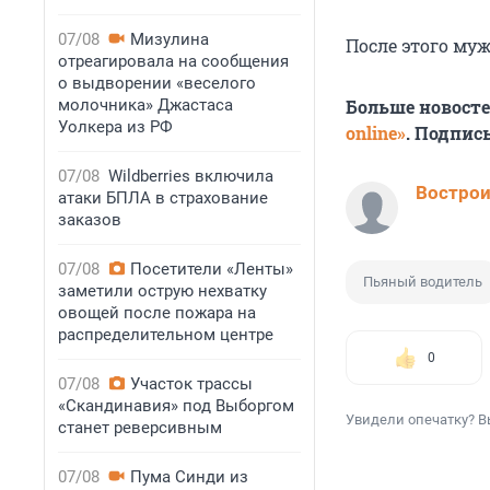
07/08
Мизулина
После этого муж
отреагировала на сообщения
о выдворении «веселого
молочника» Джастаса
Больше новост
Уолкера из РФ
online»
. Подпис
07/08
Wildberries включила
Вострои
атаки БПЛА в страхование
заказов
07/08
Посетители «Ленты»
Пьяный водитель
заметили острую нехватку
овощей после пожара на
распределительном центре
0
07/08
Участок трассы
«Скандинавия» под Выборгом
Увидели опечатку? В
станет реверсивным
07/08
Пума Синди из