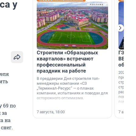
са у
Строители «Образцовых
ГЭС, м
кварталов» встречают
ВВП: в
профессиональный
об ист
праздник на работе
2026-й —
теля
професси
В преддверии Дня строителя топ-
ить
строителе
менеджеры компании «СЗ
строителя
„Терминал-Ресурс“ — о планах
раз. В ГК
компании, испытаниях и поводах для
появился
осторожного оптимизма.
поменяла
у 69 по
7 августа, 18:00
7 августа,
 за
а на
снег.