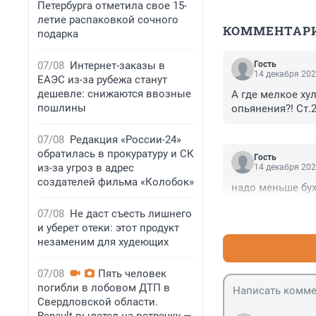
Петербурга отметила свое 15-
летие распаковкой сочного
КОММЕНТАР
подарка
07/08
Интернет-заказы в
Гость
14 декабря 202
ЕАЭС из-за рубежа станут
дешевле: снижаются ввозные
А где мелкое ху
пошлины
опьянения?! Ст.2
07/08
Редакция «России-24»
обратилась в прокуратуру и СК
Гость
из-за угроз в адрес
14 декабря 202
создателей фильма «Колобок»
надо меньше бух
07/08
Не даст съесть лишнего
и уберет отеки: этот продукт
незаменим для худеющих
07/08
Пять человек
погибли в лобовом ДТП в
Свердловской области.