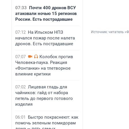
07:33
Почти 400 дронов ВСУ
атаковали ночью 15 регионов
России. Есть пострадавшие
07:12
На Ильском НПЗ
Источник: 
читатель «
начался пожар после налета
дронов. Есть пострадавшие
07:07
Колобок против
Человека-паука. Реакция
«Фонтанки» на тлетворное
влияние критики
07:02
Лицевая гладь для
чайников: гайд от набора
петель до первого готового
изделия
06:01
Быстро покраснеют: как
помочь зеленым помидорам
дома — пять самых