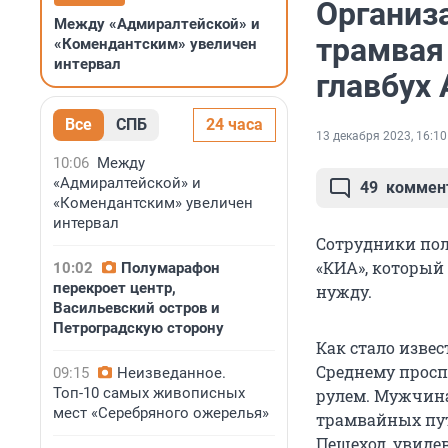
Организ
Между «Адмиралтейской» и
трамвая
«Комендантским» увеличен
интервал
главбух
Все
СПБ
24 часа
13 декабря 2023, 16:10
10:06
Между
«Адмиралтейской» и
49
коммен
«Комендантским» увеличен
интервал
Сотрудники пол
«КИА», который
10:02
Полумарафон
перекроет центр,
нужду.
Васильевский остров и
Петроградскую сторону
Как стало извес
Среднему просп
09:15
Неизведанное.
Топ-10 самых живописных
рулем. Мужчина
мест «Серебряного ожерелья»
трамвайных путя
Пешеход, увидев