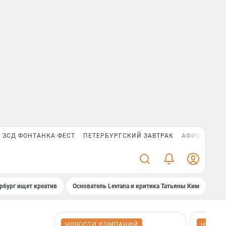
ЗСД ФОНТАНКА ФЕСТ
ПЕТЕРБУРГСКИЙ ЗАВТРАК
АФИША PLUS
рбург ищет креатив
Основатель Levrana и критика Татьяны Ким
Зач
НОВОСТИ КОМПАНИЙ
НОВОС