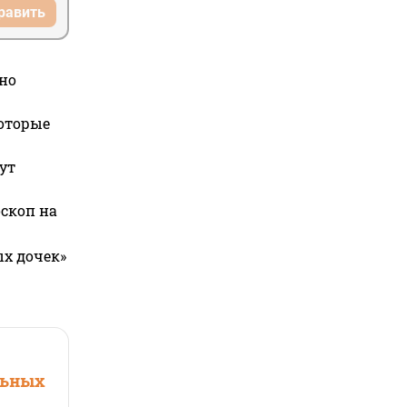
равить
но
которые
ут
оскоп на
ых дочек»
льных