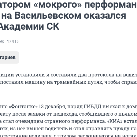
атором «мокрого» перформан
 на Васильевском оказался
 Академии СК
17 915
тариев
иции установили и составили два протокола на води
 поставил машину на трамвайных путях, чтобы справ
тно «Фонтанке» 13 декабря, наряд ГИБДД выехал к дом
екту после заявки от пешехода, сообщившего о пьяном
 стал очевидцем странного перформанса. «КИА» встал
х, из нее вышел водитель и стал справлять нужду на 
 состояние водителя, с трудом державшегося на ногах,