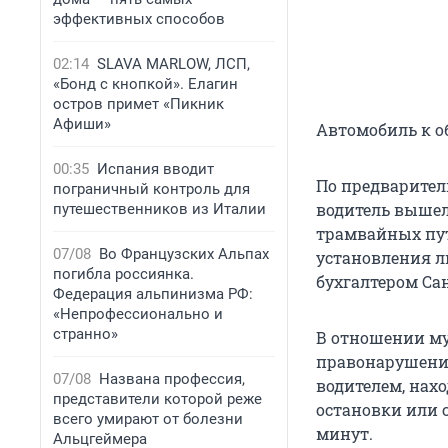
эффективных способов
02:14
SLAVA MARLOW, ЛСП,
«Бонд с кнопкой». Елагин
остров примет «Пикник
Афиши»
Автомобиль к о
00:35
Испания вводит
По предварите
пограничный контроль для
водитель вышел 
путешественников из Италии
трамвайных пут
07/08
Во Французских Альпах
установления л
погибла россиянка.
бухгалтером Са
Федерация альпинизма РФ:
«Непрофессионально и
странно»
В отношении м
правонарушении
07/08
Названа профессия,
водителем, нах
представители которой реже
остановки или 
всего умирают от болезни
минут.
Альцгеймера