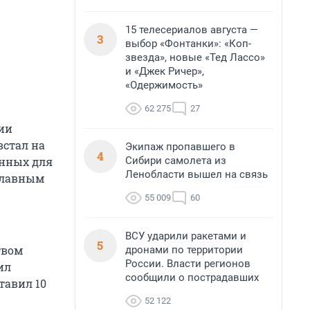
15 телесериалов августа —
3
выбор «Фонтанки»: «Коп-
звезда», новые «Тед Лассо»
и «Джек Ричер»,
«Одержимость»
62 275
27
ии
встал на
Экипаж пропавшего в
4
Сибири самолета из
енных для
Ленобласти вышел на связь
 главным
55 009
60
ВСУ ударили ракетами и
5
твом
дронами по территории
России. Власти регионов
ил
сообщили о пострадавших
тавил 10
52 122