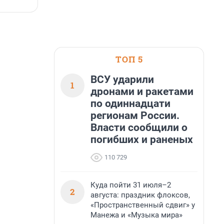
7 августа, 14:50
7
ТОП 5
ВСУ ударили
1
дронами и ракетами
по одиннадцати
регионам России.
Власти сообщили о
погибших и раненых
110 729
Куда пойти 31 июля–2
2
августа: праздник флоксов,
«Пространственный сдвиг» у
Манежа и «Музыка мира»