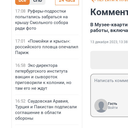
Все
СПБ
24 часа
ПЕРЕЙТИ К ПУ
Коммент
17:08
Руферы-подростки
попытались забраться на
крышу Смольного собора
В Музее-кварти
ради фото
работы, включ
17:01
«Помойки и крысы»:
13 декабря 2023, 13:38
российского пловца опечалил
Париж
16:58
Экс-директора
петербургского института
вакцин и сывороток
приговорили к колонии, но
там его не ждут
16:52
Саудовская Аравия,
Гость
Турция и Пакистан подписали
Войти
соглашение в области
обороны