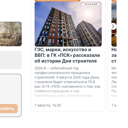
ГЭС, марки, искусство и
На вод
ВВП: в ГК «ПСК» рассказали
зарабо
об истории Дня строителя
станци
2026-й — юбилейный год
Инженер
профессионального праздника
телеком-
строителей. 9 августа 2026 года День
популярн
строителя будет отмечаться в 70-й
Ленингра
раз. В ГК «ПСК» напомнили о том, как
станции 
появился праздник и как
Раздолин
поменялась роль строительства.
недалеко
водопада
7 августа, 16:20
7 августа,
равить