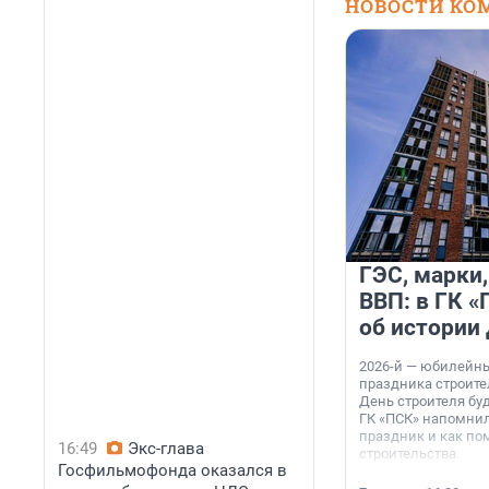
НОВОСТИ КО
ГЭС, марки,
ВВП: в ГК 
об истории
2026-й — юбилейн
праздника строител
День строителя буд
ГК «ПСК» напомнил
праздник и как по
16:49
Экс-глава
строительства.
Госфильмофонда оказался в