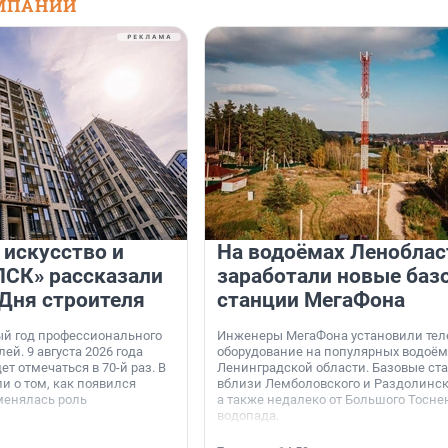
МПАНИЙ
 искусство и
На водоёмах Леноблас
«ПСК» рассказали
заработали новые баз
 Дня строителя
станции МегаФона
ый год профессионального
Инженеры МегаФона установили тел
ей. 9 августа 2026 года
оборудование на популярных водоём
ет отмечаться в 70-й раз. В
Ленинградской области. Базовые ст
и о том, как появился
вблизи Лемболовского и Раздолинско
менялась роль
а также недалеко от Большого Тосне
водопада.