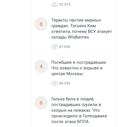
92 373
Теракты против мирных
3
граждан. Татьяна Ким
ответила, почему ВСУ атакует
склады Wildberries
87 658
Погибшие и пострадавшие.
4
Что известно о взрыве в
центре Москвы
85 339
Галька била в людей,
5
пострадавших грузили в
скорые на лежаках. Что
происходило в Геленджике
после атаки БПЛА