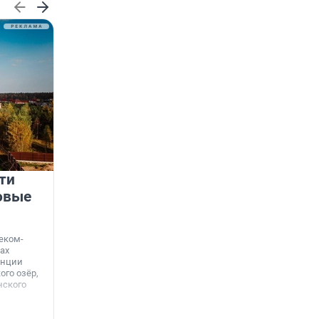
ти
Девелопер как архитектор
овые
добрососедства
Когда-то дворы были местом, где дети играли в
казаков-разбойников до темноты, а взрослые
еком-
обсуждали новости на лавочках. В 1990-е эта
ах
традиция почти исчезла — экономическая
анции
нестабильность и отсутствие ухода за
го озёр,
территориями сделали своё дело.
нского