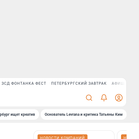
ЗСД ФОНТАНКА ФЕСТ
ПЕТЕРБУРГСКИЙ ЗАВТРАК
АФИША PLUS
рбург ищет креатив
Основатель Levrana и критика Татьяны Ким
Зач
НОВОСТИ КОМПАНИЙ
НОВОС