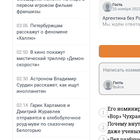
первом игровом фильме
Гость
20 ноября 2023
франшизы
Аргентина без Р
Мы ждём ответа
03:06
Петербуржцам
расскажут о феномене
«Халлю»
02:50
В кино покажут
мистический триллер «Демон
скорости»
02:30
Астроном Владимир
Гость
Сурдин расскажет, как ищут
Войти
инопланетян
02:14
Гарик Харламов и
Его номинир
Дмитрий Журавлев
1
«Вор» Чухра
отправятся в хлебобулочное
Почему внут
роуд-муви по сказочному
2
Белогорью
даже учены
3
«Дед разбуш