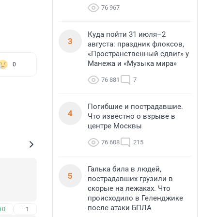
76 967
Куда пойти 31 июля–2
3
августа: праздник флоксов,
«Пространственный сдвиг» у
Манежа и «Музыка мира»
0
76 881
7
Погибшие и пострадавшие.
4
Что известно о взрыве в
центре Москвы
76 608
215
Галька била в людей,
5
пострадавших грузили в
скорые на лежаках. Что
происходило в Геленджике
после атаки БПЛА
+0
–1