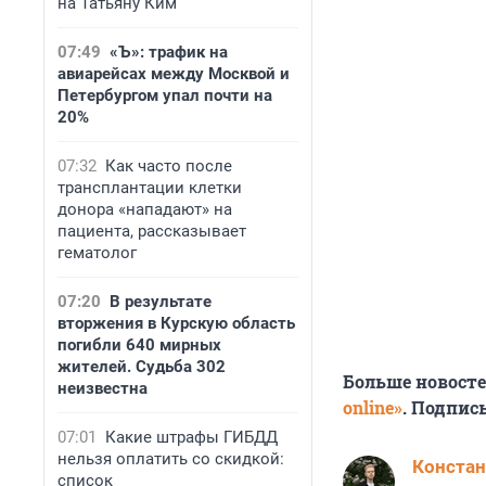
на Татьяну Ким
07:49
«Ъ»: трафик на
авиарейсах между Москвой и
Петербургом упал почти на
20%
07:32
Как часто после
трансплантации клетки
донора «нападают» на
пациента, рассказывает
гематолог
07:20
В результате
вторжения в Курскую область
погибли 640 мирных
жителей. Судьба 302
Больше новост
неизвестна
online»
. Подпис
07:01
Какие штрафы ГИБДД
нельзя оплатить со скидкой:
Констан
список