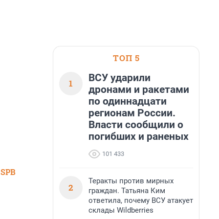
ТОП 5
ВСУ ударили
1
дронами и ракетами
по одиннадцати
регионам России.
Власти сообщили о
погибших и раненых
101 433
 SPB
Теракты против мирных
2
граждан. Татьяна Ким
ответила, почему ВСУ атакует
склады Wildberries