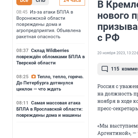
Все
СПБ
24 часа
В Кремл
08:45
Из-за атаки БПЛА в
нового 
Воронежской области
призыва
повреждены дома и
агропредприятия. Объявлена
с РФ
ракетная опасность
08:37
Склад Wildberries
20 ноября 2023, 13:22
повреждён обломками БПЛА в
Тверской области
115
комме
08:25
Тепло, тепло, горячо.
До Петербурга дотянулся
Россия с уваже
циклон — что ждать
на должность п
ноября в ходе 
08:11
Самая массовая атака
пресс-секретарь
БПЛА в Ярославской области:
повреждены дома и машины
«Мы выступаем 
Аргентиной», —