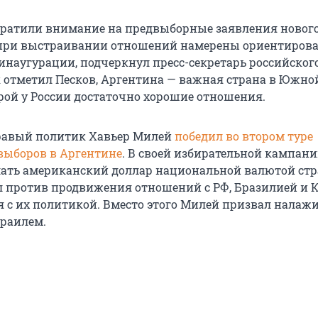
братили внимание на предвыборные заявления новог
при выстраивании отношений намерены ориентирова
 инаугурации, подчеркнул пресс-секретарь российског
к отметил Песков, Аргентина — важная страна в Южно
орой у России достаточно хорошие отношения.
правый политик Хавьер Милей
победил во втором туре
выборов в Аргентине
. В своей избирательной кампани
ать американский доллар национальной валютой стр
 против продвижения отношений с РФ, Бразилией и 
ия с их политикой. Вместо этого Милей призвал налаж
зраилем.