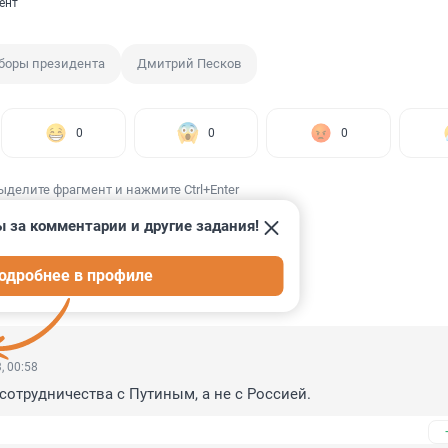
ент
боры президента
Дмитрий Песков
0
0
0
ыделите фрагмент и нажмите Ctrl+Enter
 за комментарии и другие задания!
одробнее в профиле
ИИ
115
, 00:58
 сотрудничества с Путиным, а не с Россией.