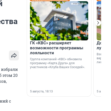
й
ества
ГК «КВС» расширяет
Дом ил
возможности программы
лучше 
лояльности
Взвешива
варианто
Группа компаний «КВС» обновила
лишнего 
программу «Карта Друга» для
участников «Клуба Ваших Соседей».
 избрали
 этом 20
ов,
5 августа, 18:13
5 августа,
ний с