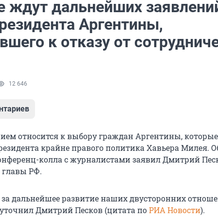
е ждут дальнейших заявлени
президента Аргентины,
вшего к отказу от сотруднич
12 646
нтариев
нием относится к выбору граждан Аргентины, которые
резидента крайне правого политика Хавьера Милея. Об
конференц-колла с журналистами заявил Дмитрий Песк
 главы РФ.
за дальнейшее развитие наших двусторонних отноше
 уточнил Дмитрий Песков (цитата по
РИА Новости
).