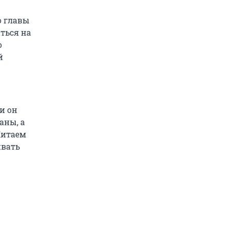
о главы
ться на
о
й
и он
аны, а
Китаем
ивать