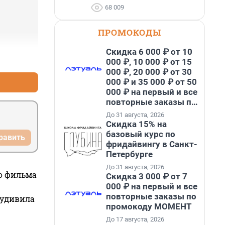
68 009
ПРОМОКОДЫ
Скидка 6 000 ₽ от 10
+0
–1
000 ₽, 10 000 ₽ от 15
000 ₽, 20 000 ₽ от 30
000 ₽ и 35 000 ₽ от 50
000 ₽ на первый и все
повторные заказы по
промокоду НАБЕРИ
До 31 августа, 2026
Скидка 15% на
базовый курс по
равить
фридайвингу в Санкт-
Петербурге
До 31 августа, 2026
го фильма
Скидка 3 000 ₽ от 7
000 ₽ на первый и все
повторные заказы по
 удивила
промокоду МОМЕНТ
До 17 августа, 2026