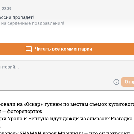
, 22:39
оссии пропадёт!

 на сердечные поздравления!
Читать все комментарии
Отп
овали на «Оскар»: гуляем по местам съемок культово
я — фоторепортаж
ри Урана и Нептуна идут дожди из алмазов? Разгадка
х
евался»: SHAMAN довел Мизулину — что он натворил