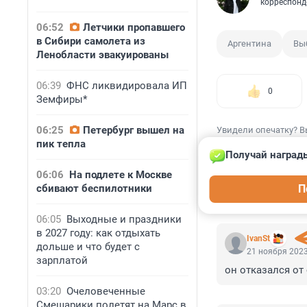
корреспонд
06:52
Летчики пропавшего
в Сибири самолета из
Аргентина
Вы
Ленобласти эвакуированы
06:39
ФНС ликвидировала ИП
0
Земфиры*
06:25
Петербург вышел на
Увидели опечатку? В
пик тепла
Получай награды
06:06
На подлете к Москве
сбивают беспилотники
П
КОММЕНТАР
06:05
Выходные и праздники
в 2027 году: как отдыхать
IvanSt
дольше и что будет с
21 ноября 2023
зарплатой
он отказался от
03:20
Очеловеченные
Смешарики полетят на Марс в