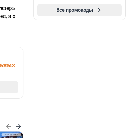
теперь
Все промокоды
л, и о
льных