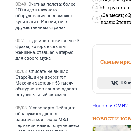
00:40
Счетная палата: более
4
«Я крутая»:
100 видов научного
«За месяц сб
оборудования невозможно
5
купить ни в России, ни в
возлюбленной
дружественных странах
00:21
«Где мои носки» и еще 3
фразы, которые слышит
женщина, ставшая матерью
для своего мужа
Самые ярки
05/08
Списать не вышло.
Старейший университет
ВКо
Мексики заставит 58 тысяч
абитуриентов заново сдавать
вступительный экзамен
Новости СМИ2
05/08
У аэропорта Лейпцига
обнаружили дрон со
НОВОСТИ КО
взрывчаткой. Глава МВД
Германии назвал случившееся