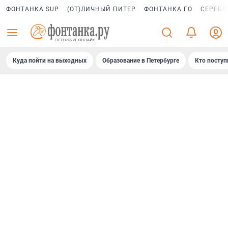
ФОНТАНКА SUP
(ОТ)ЛИЧНЫЙ ПИТЕР
ФОНТАНКА ГО
СЕРЕБР
Куда пойти на выходных
Образование в Петербурге
Кто поступ