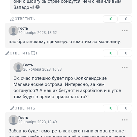
они с Шойгу быстрее сойдутся, чем с чванливым 
Западом! 😄
+0
–0
ОТВЕТИТЬ
Гость
20 ноября 2023, 13:52
пас британскому премьеру. отомстим за мальвину.
+0
–0
ОТВЕТИТЬ
1
Гость
20 ноября 2023, 16:33
Ох, счас потешно будет про Фолклендские 
Мальвинские острова! Интересно, за кем 
останутся?! А наших бегунят и акробатов и шутов 
там будут в армию призывать то?!
+0
–0
ОТВЕТИТЬ
Гость
20 ноября 2023, 13:49
Забавно будет смотреть как аргентина снова встанет 