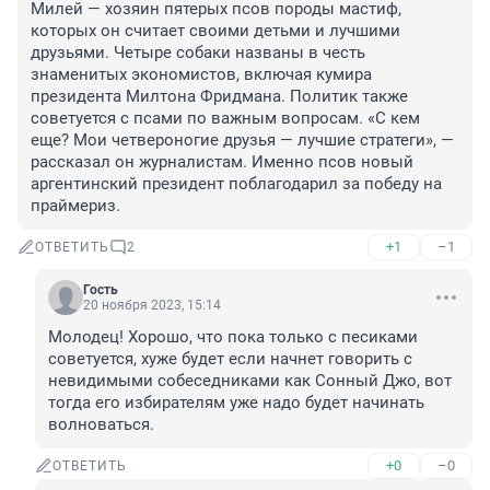
Милей — хозяин пятерых псов породы мастиф, 
которых он считает своими детьми и лучшими 
друзьями. Четыре собаки названы в честь 
знаменитых экономистов, включая кумира 
президента Милтона Фридмана. Политик также 
советуется с псами по важным вопросам. «С кем 
еще? Мои четвероногие друзья — лучшие стратеги», — 
рассказал он журналистам. Именно псов новый 
аргентинский президент поблагодарил за победу на 
праймериз.
+1
–1
ОТВЕТИТЬ
2
Гость
20 ноября 2023, 15:14
Молодец! Хорошо, что пока только с песиками 
советуется, хуже будет если начнет говорить с 
невидимыми собеседниками как Сонный Джо, вот 
тогда его избирателям уже надо будет начинать 
волноваться.
+0
–0
ОТВЕТИТЬ