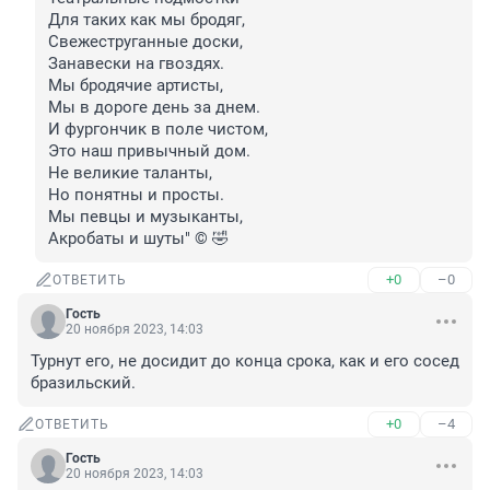
Для таких как мы бродяг,

Свежеструганные доски,

Занавески на гвоздях.

Мы бродячие артисты,

Мы в дороге день за днем.

И фургончик в поле чистом,

Это наш привычный дом.

Не великие таланты,

Но понятны и просты.

Мы певцы и музыканты,

Акробаты и шуты" © 🤣
+0
–0
ОТВЕТИТЬ
Гость
20 ноября 2023, 14:03
Турнут его, не досидит до конца срока, как и его сосед 
бразильский.
+0
–4
ОТВЕТИТЬ
Гость
20 ноября 2023, 14:03