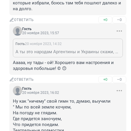
которые избрали, боюсь там тебя пошлют далеко и 
на долго.
+0
–0
ОТВЕТИТЬ
Гость
20 ноября 2023, 15:57
Гость
20 ноября 2023, 14:32
А ты это народам Аргентины и Украины скажи, которые избрали, боюсь там тебя пошлют далеко и на долго.
Ааааа, ну тады - ой! Хорошего вам настроения и 
здоровья побольше! © 🙃
+0
–0
ОТВЕТИТЬ
Гость
20 ноября 2023, 16:02
Ну как "ничему" свой гимн то, думаю, выучили

" Мы по всей земле кочуем,

На погоду не глядим.

Где придется заночуем,

Что придется поедим.

Театральные подмостки
