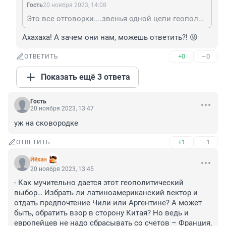
Гость
20 ноября 2023, 14:08
Это все отговорки....звенья одной цепи геополитики, минус Армения, Казахстан, Грузия, под вопросом еще ряд ближних стран. Финляндия и Швеция и т.д.
Ахахаха! А зачем они нам, можешь ответить?! 😜
+0
–0
ОТВЕТИТЬ
Показать ещё 3 ответа
Гость
20 ноября 2023, 13:47
уж на сковородке
+1
–1
ОТВЕТИТЬ
Йёхан
20 ноября 2023, 13:45
- Как мучительно дается этот геополитический 
выбор… Избрать ли латиноамериканский вектор и 
отдать предпочтение Чили или Аргентине? А может 
быть, обратить взор в сторону Китая? Но ведь и 
европейцев не надо сбрасывать со счетов – Франция, 