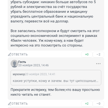
убрать субсидии: никаких больше автобусов по 5 
рублей и электричества за счёт государства

убрать бесплатное образование и медицину

упразднить центральный банк и национальную 
валюту, перевести всё на доллар.

Все запаслись попкорном и будут смотреть на этот 
социально-экономический эксперимент в рамках 
45млн человек. Уж кому-кому, а нам будет 
интересно на это посмотреть со стороны.
+0
–2
ОТВЕТИТЬ
Гость
20 ноября 2023, 14:46
мухомор
20 ноября 2023, 14:41
какие уступки, кому и зачем. вы тут ципсошные перемоги читаете, хотя история совсем иная. Россия в контексте Милея вообще с краешку. Там в полный рост выпад в сторону Китая и Бразилии, с которыми у Аргентины максимальный товарооборот. а Россией на уровне стат погрешности. Россию и Аргентину в данный момент связывает чуть более чем ничего. Аргентина из богатейшей страны ЮА превратилась в одну из самых бедных. Местный песо за 20 лет обесценился в 170 раз. Милей обещает всё исправить и что предложил. убрать субсидии: никаких больше автобусов по 5 рублей и электричества за счёт государства убрать бесплатное образование и медицину упразднить центральный банк и национальную валюту, перевести всё на доллар. Все запаслись попкорном и будут смотреть на этот социально-экономический эксперимент в рамках 45млн человек. Уж кому-кому, а нам будет интересно на это посмотреть со стороны.
Прекратите истерику, тем более,что вашу простыню 
никто читать не станет.
+2
–0
ОТВЕТИТЬ