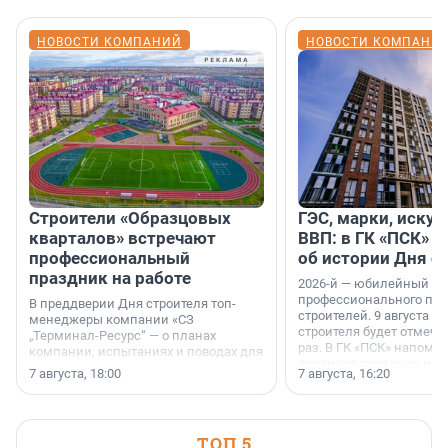
НОВОСТИ КОМПАНИЙ
НОВОСТИ КОМПАНИ
Строители «Образцовых
ГЭС, марки, искус
кварталов» встречают
ВВП: в ГК «ПСК» р
профессиональный
об истории Дня с
праздник на работе
2026-й — юбилейный го
профессионального пр
В преддверии Дня строителя топ-
строителей. 9 августа 2
менеджеры компании «СЗ
строителя будет отмечат
„Терминал-Ресурс“ — о планах
раз. В ГК «ПСК» напомни
компании, испытаниях и поводах для
появился праздник и к
осторожного оптимизма.
7 августа, 18:00
7 августа, 16:20
поменялась роль строит
ТОП 5