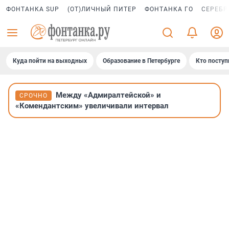
ФОНТАНКА SUP
(ОТ)ЛИЧНЫЙ ПИТЕР
ФОНТАНКА ГО
СЕРЕБР
Куда пойти на выходных
Образование в Петербурге
Кто поступ
Между «Адмиралтейской» и
СРОЧНО
«Комендантским» увеличивали интервал