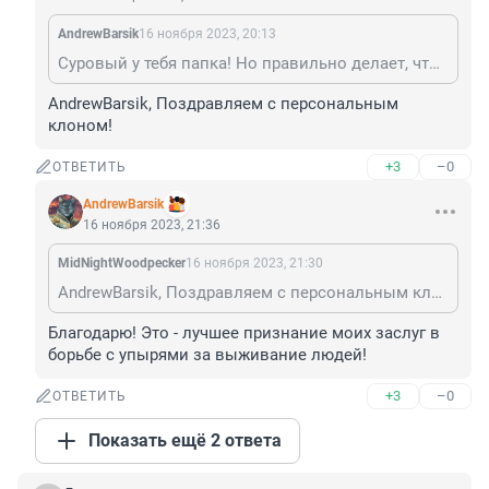
AndrewBarsik
16 ноября 2023, 20:13
Суровый у тебя папка! Но правильно делает, что не отпускает тебя, - ты же дальше "Красное и белое" дорогу не найдёшь.
AndrewBarsik, Поздравляем с персональным 
клоном!
+3
–0
ОТВЕТИТЬ
AndrewBarsik
16 ноября 2023, 21:36
MidNightWoodpecker
16 ноября 2023, 21:30
AndrewBarsik, Поздравляем с персональным клоном!
Благодарю! Это - лучшее признание моих заслуг в 
борьбе с упырями за выживание людей!
+3
–0
ОТВЕТИТЬ
Показать ещё 2 ответа