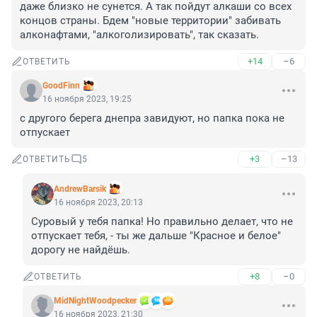
даже близко не сунется. А так пойдут алкаши со всех 
концов страны. Бдем "новые территории" забивать 
алконафтами, "алкоголизировать", так сказать.
+14
–6
ОТВЕТИТЬ
GoodFinn
16 ноября 2023, 19:25
с другого берега днепра завидуют, но папка пока не 
отпускает
+3
–13
ОТВЕТИТЬ
5
AndrewBarsik
16 ноября 2023, 20:13
Суровый у тебя папка! Но правильно делает, что не 
отпускает тебя, - ты же дальше "Красное и белое" 
дорогу не найдёшь.
+8
–0
ОТВЕТИТЬ
MidNightWoodpecker
16 ноября 2023, 21:30