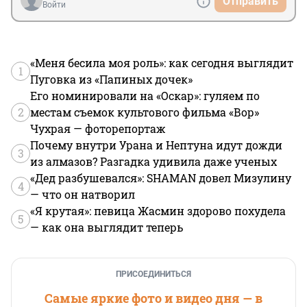
Отправить
Войти
«Меня бесила моя роль»: как сегодня выглядит
1
Пуговка из «Папиных дочек»
Его номинировали на «Оскар»: гуляем по
2
местам съемок культового фильма «Вор»
Чухрая — фоторепортаж
Почему внутри Урана и Нептуна идут дожди
3
из алмазов? Разгадка удивила даже ученых
«Дед разбушевался»: SHAMAN довел Мизулину
4
— что он натворил
«Я крутая»: певица Жасмин здорово похудела
5
— как она выглядит теперь
ПРИСОЕДИНИТЬСЯ
Самые яркие фото и видео дня — в