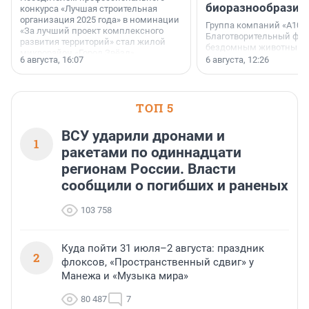
биоразнообразия
конкурса «Лучшая строительная
организация 2025 года» в номинации
Группа компаний «А101»
«За лучший проект комплексного
Благотворительный фо
развития территорий» стал жилой
бездомным животным 
микрорайон «Город Звёзд».
заключили соглашение
6 августа, 16:07
6 августа, 12:26
стратегическом сотрудн
ТОП 5
ВСУ ударили дронами и
1
ракетами по одиннадцати
регионам России. Власти
сообщили о погибших и раненых
103 758
Куда пойти 31 июля–2 августа: праздник
2
флоксов, «Пространственный сдвиг» у
Манежа и «Музыка мира»
80 487
7