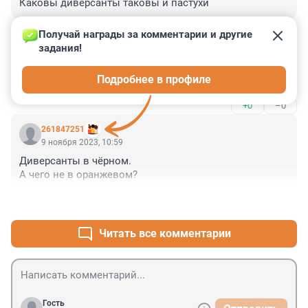
Каковы диверсанты таковы и пастухи
+0
–0
Получай награды за комментарии и другие 
задания!
Гость
9 ноября 2023, 11:52
Подробнее в профиле
Пишите правильно - Сухими.
+0
–0
261847251
9 ноября 2023, 10:59
Диверсанты в чёрном.

А чего не в оранжевом?
+0
–0
Читать все комментарии
Гость