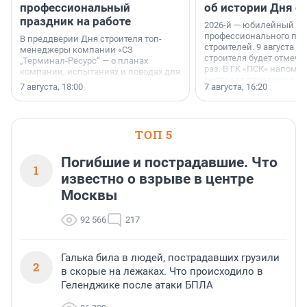
профессиональный
об истории Дня с
праздник на работе
2026-й — юбилейный го
профессионального пр
В преддверии Дня строителя топ-
строителей. 9 августа 2
менеджеры компании «СЗ
строителя будет отмечат
„Терминал-Ресурс“ — о планах
раз. В ГК «ПСК» напомни
компании, испытаниях и поводах для
появился праздник и к
осторожного оптимизма.
7 августа, 18:00
7 августа, 16:20
поменялась роль строит
ТОП 5
Погибшие и пострадавшие. Что
1
известно о взрыве в центре
Москвы
92 566
217
Галька била в людей, пострадавших грузили
2
в скорые на лежаках. Что происходило в
Геленджике после атаки БПЛА