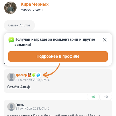
Кира Черных
корреспондент
Семен Альтов
Получай награды за комментарии и другие 
задания!
0
0
0
0
0
Подробнее в профиле
КОММЕНТАРИИ
3
Трассер
31 октября 2023, 07:04
Семён Альф.
+0
–0
Гость
31 октября 2023, 01:40
поздравляем Вас с большой теплой буквы Мед. и 