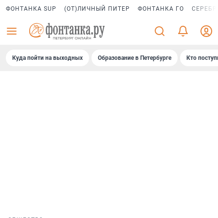
ФОНТАНКА SUP
(ОТ)ЛИЧНЫЙ ПИТЕР
ФОНТАНКА ГО
СЕРЕБР
Куда пойти на выходных
Образование в Петербурге
Кто поступ