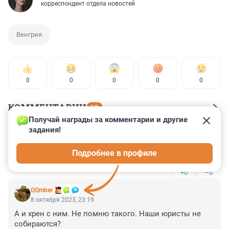
корреспондент отдела новостей
Венгрия
0
0
0
0
0
КОММЕНТАРИИ
10
Получай награды за комментарии и другие 
задания!
Гость
9 октября 2023, 10:35
Подробнее в профиле
и тут шалом алейхм замаскировался
+0
–0
QQmber
8 октября 2023, 23:19
А и хрен с ним. Не помню такого. Наши юристы не 
собираются?