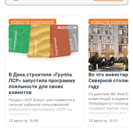
НОВОСТИ КОМПАНИЙ
НОВОСТИ КОМПАНИ
В День строителя «Группа
Во что инвестиру
ЛСР» запустила программу
Северной столице
лояльности для своих
году
клиентов
По данным IBC Real Estat
инвестиций в недвижим
Раздел «ЛСР. Бонус» уже появился в
Петербурге в I полугоди
личном кабинете пользователей
лидирует жилье, на кот
мобильного приложения «ЛСР» на
приходится 51% (или 22 
смартфонах.
объёма всех заключённ
10 августа, 16:49
10 августа, 16:31