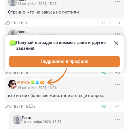
16 сентября 2023, 15:23
Странно, что на закусь не пустили
+1
–0
ОТВЕТИТЬ
Гость
16 сентября 2023, 13:51
Получай награды за комментарии и другие 
На ДВ их полно в море, просто нашего журналиста 
задания!
ещё не кусала за ..... 

Вот если бы из Москвы реки вытащили , или из 
Подробнее в профиле
Фонтанки, было бы событие.
+2
–0
ОТВЕТИТЬ
Mafioza
16 сентября 2023, 13:36
кто из них большее животное-это еще вопрос.
+0
–1
ОТВЕТИТЬ
2
Гость
16 сентября 2023, 13:53