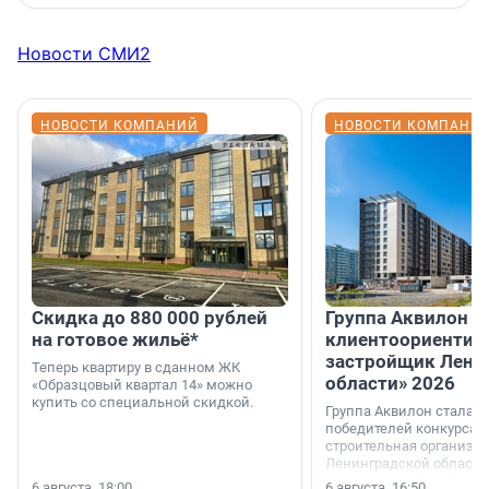
Новости СМИ2
НОВОСТИ КОМПАНИЙ
НОВОСТИ КОМПАНИ
Скидка до 880 000 рублей
Группа Аквилон 
на готовое жильё*
клиентоориентир
застройщик Лени
Теперь квартиру в сданном ЖК
области» 2026
«Образцовый квартал 14» можно
купить со специальной скидкой.
Группа Аквилон стала 
победителей конкурса 
строительная организа
Ленинградской области 
номинации «Самый
6 августа, 18:00
6 августа, 16:50