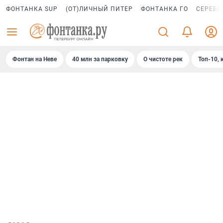
ФОНТАНКА SUP
(ОТ)ЛИЧНЫЙ ПИТЕР
ФОНТАНКА ГО
СЕРЕБР
Фонтан на Неве
40 млн за парковку
О чистоте рек
Топ-10, 