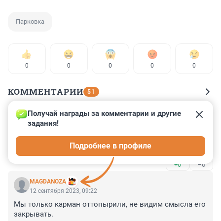
Парковка
0
0
0
0
0
КОММЕНТАРИИ
51
Получай награды за комментарии и другие 
Гость
12 сентября 2023, 09:51
задания!
А почему в Москве на выходных парковка 
Подробнее в профиле
бесплатная,а у нас платная!
+0
–0
MAGDANOZA
12 сентября 2023, 09:22
Мы только карман оттопырили, не видим смысла его 
закрывать.