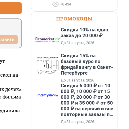
78 434
ПРОМОКОДЫ
Скидка 10% на один
заказ до 20 000 ₽
равить
До 31 августа, 2026
Скидка 15% на
ут
базовый курс по
фридайвингу в Санкт-
Петербурге
оскоп на
До 31 августа, 2026
Скидка 6 000 ₽ от 10
ых дочек»
000 ₽, 10 000 ₽ от 15
го фильма
000 ₽, 20 000 ₽ от 30
000 ₽ и 35 000 ₽ от 50
000 ₽ на первый и все
 удивила
повторные заказы по
промокоду НАБЕРИ
До 31 августа, 2026