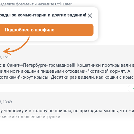
ыделите фрагмент и нажмите Ctrl+Enter
рады за комментарии и другие задания!
Подробнее в профиле
ИИ
43
, 15:11
 в Санкт-=Петербурге- громадное!!! Кошатники пооткрывали в
или их гниющими пищевыми отходами- "котиков" кормят. А 
котиками"- жрут крысы. Десятки раз видели, как кошки с крыс
 Никаких мышей давно не ловят- нафига кого-то ловить, когда
безумная "зоошиза" приволокёт кучу жрачки? Уборка мусорны
одится отвратительно. Баки с отходами стоят нараспрашку, бе
 лужи- ничто не дезинфицирует и не смывает из шланга- вода
, 13:49
икам, это раньше дворники КАЖДЫЙ ДЕНЬ двор из шланга мыл
 человеку и в голову не пришла, не приходила мысль, что жи
- тоже не шевелится : можно жаловаться хоть каждый день- в
е мягкие плюшевые игрушки
илищной инспекции - тоже всё по барабану. Смольный - тот в
нии обо всём. ТАК ЧЕМУ УДИВЛЯТЬСЯ, ЧТО КРЫСЫ ЧУВСТВУЮ
ХОЗЯЕВАМИ???