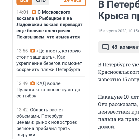
Все
СПБ
24 часа
В Петерб
14:01
С Московского
Крыса п
вокзала в Рыбацкое и на
Ладожский вокзал переводят
еще больше электричек.
15 августа 2023, 10:15
Показываем, что изменится
43
коммен
13:55
«Ценность, которую
стоит защищать». Как
укрепление берегов поможет
В Петербурге ук
сохранить пляжи Петербурга
Красносельског
известно 15 авгу
13:49
КАД возле
Пулковского шоссе сузят до
сентября
Накануне 10-ле
Она рассказала,
13:42
Область растет
неизвестная кр
объемами, Петербург —
пальца на прав
ценами: рынок новостроек
домой.
региона прибавил треть
выручки