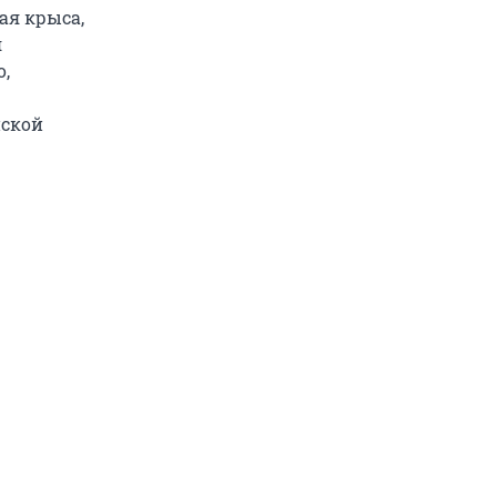
ая крыса,
я
о,
нской