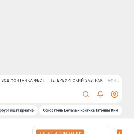
ЗСД ФОНТАНКА ФЕСТ
ПЕТЕРБУРГСКИЙ ЗАВТРАК
АФИША PLUS
рбург ищет креатив
Основатель Levrana и критика Татьяны Ким
Зач
НОВОСТИ КОМПАНИЙ
НОВОС