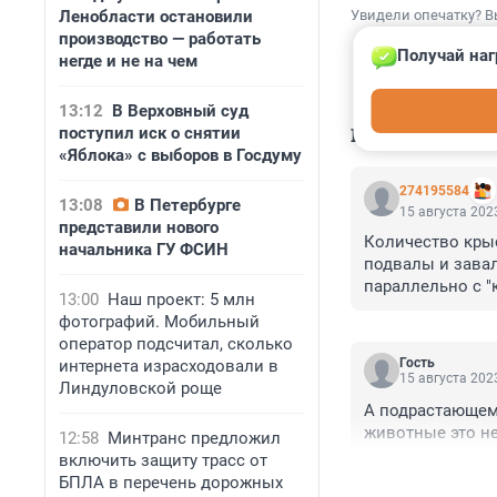
Ленобласти остановили
Увидели опечатку? В
производство — работать
Получай наг
негде и не на чем
13:12
В Верховный суд
КОММЕНТАР
поступил иск о снятии
«Яблока» с выборов в Госдуму
274195584
13:08
В Петербурге
15 августа 2023
представили нового
Количество крыс
начальника ГУ ФСИН
подвалы и завал
параллельно с "
13:00
Наш проект: 5 млн
из одной миски.
фотографий. Мобильный
сердобольная и 
оператор подсчитал, сколько
площадок произв
Гость
интернета израсходовали в
крышек. Вонючие
15 августа 2023
Линдуловской роще
теперь по счетч
А подрастающему
Роспотребнадзор
животные это н
12:58
Минтранс предложил
одни отписки. Ж
включить защиту трасс от
живет в неведе
БПЛА в перечень дорожных
В ПЕТЕРБУРГЕ 