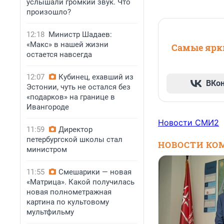
услышали громкий звук. Что
произошло?
12:18
Министр Шадаев:
«Макс» в нашей жизни
Самые ярки
остается навсегда
12:07
Кубинец, ехавший из
ВКо
Эстонии, чуть не остался без
«подарков» на границе в
Ивангороде
Новости СМИ2
11:59
Директор
петербургской школы стал
НОВОСТИ КО
министром
11:55
Смешарики — новая
«Матрица». Какой получилась
новая полнометражная
картина по культовому
мультфильму