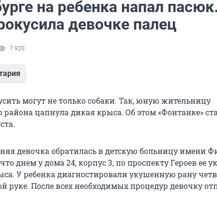
урге на ребенка напал пасюк
рокусила девочке палец
7 920
тария
усить могут не только собаки. Так, юную жительницу
о района цапнула дикая крыса. Об этом «Фонтанке» ст
ста.
тняя девочка обратилась в детскую больницу имени Ф
 что днем у дома 24, корпус 3, по проспекту Героев ее у
ыса. У ребенка диагностировали укушенную рану четв
ой руке. После всех необходимых процедур девочку от