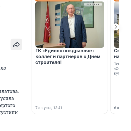
.
ГК «Едино» поздравляет
Скидка
коллег и партнёров с Днём
на гот
строителя!
Теперь к
ало
«Образцо
купить с
илатова.
кусила
ертого
7 августа, 13:41
6 августа,
пустили