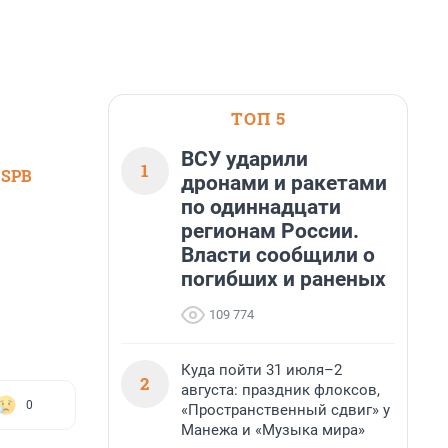
ТОП 5
ВСУ ударили
1
 SPB
дронами и ракетами
по одиннадцати
регионам России.
Власти сообщили о
погибших и раненых
109 774
Куда пойти 31 июля–2
2
августа: праздник флоксов,
0
«Пространственный сдвиг» у
Манежа и «Музыка мира»