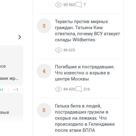
90 963
7
Теракты против мирных
3
граждан. Татьяна Ким
ответила, почему ВСУ атакует
склады Wildberries
86 625
се 
Погибшие и пострадавшие.
4
Что известно о взрыве в
ами жрут 
центре Москвы
 
84 435
216
+1
–1
х 
з 
 же 
Галька била в людей,
и. 
5
пострадавших грузили в
вые 
 ответ 
скорые на лежаках. Что
ообще 
происходило в Геленджике
Т СЕБЯ 
после атаки БПЛА
+1
–1