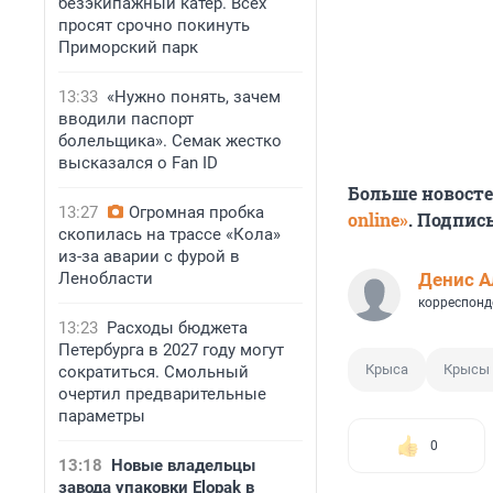
безэкипажный катер. Всех
просят срочно покинуть
Приморский парк
13:33
«Нужно понять, зачем
вводили паспорт
болельщика». Семак жестко
высказался о Fan ID
Больше новост
13:27
Огромная пробка
online»
. Подпис
скопилась на трассе «Кола»
из-за аварии с фурой в
Ленобласти
Денис А
корреспонд
13:23
Расходы бюджета
Петербурга в 2027 году могут
Крыса
Крысы 
сократиться. Смольный
очертил предварительные
параметры
0
13:18
Новые владельцы
завода упаковки Elopak в