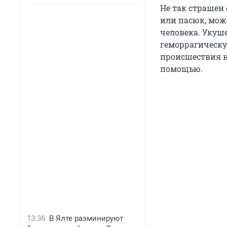
Не так страшен 
или пасюк, мож
человека. Укуш
геморрагическую
происшествия н
помощью.
13:36
В Ялте разминируют