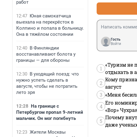
работ
12:47
Юная самокатчица
выехала на перекрёсток в
Колпино и попала в больницу.
Она в тяжёлом состоянии
Гость
Войти
12:40
В Финляндии
восстанавливают болота у
границы — для обороны
«Туризм не 
1
отдыхать в а
12:30
В уходящий поезд: что
Кому призна
нужно успеть сделать в
2
августе, чтобы не потратить
август
лето зря
3
«Меня бесил
Его номинир
4
12:28
На границе с
«Вор» Чухра
Петербургом пропал 9-летний
Почему внут
мальчик. Он мог погибнуть
5
даже учены
12:23
Жители Москвы