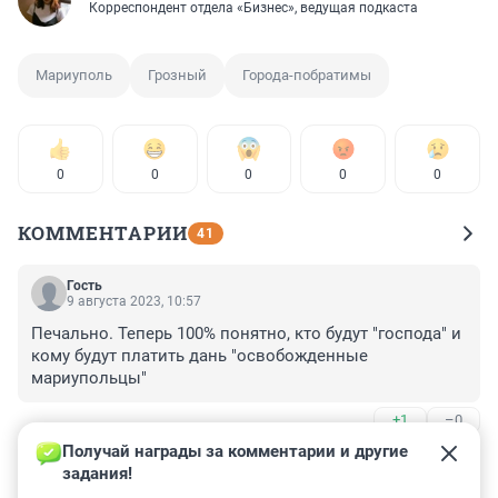
Корреспондент отдела «Бизнес», ведущая подкаста
Мариуполь
Грозный
Города-побратимы
0
0
0
0
0
КОММЕНТАРИИ
41
Гость
9 августа 2023, 10:57
Печально. Теперь 100% понятно, кто будут "господа" и 
кому будут платить дань "освобожденные 
мариупольцы"
+1
–0
Получай награды за комментарии и другие 
Гость
9 августа 2023, 10:52
задания!