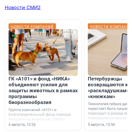
Новости СМИ2
НОВОСТИ КОМПАНИЙ
НОВОСТИ КОМПАНИ
ГК «А101» и фонд «НИКА»
Петербуржцы
объединяют усилия для
возвращаются к
защиты животных в рамках
«раскладушкам» 
программы
«книжкам»
биоразнообразия
Технология гибких дисп
перестает быть нишевы
Группа компаний «А101» и
переходит в разряд вос
Благотворительный фонд помощи
повседневных решений
бездомным животным «НИКА»
заключили соглашение о
6 августа, 12:26
5 августа, 13:56
стратегическом сотрудничестве.