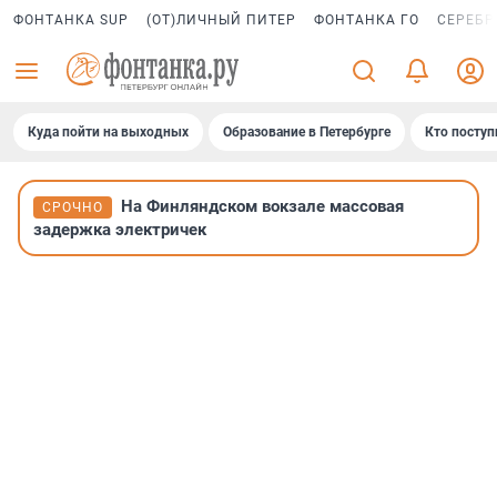
ФОНТАНКА SUP
(ОТ)ЛИЧНЫЙ ПИТЕР
ФОНТАНКА ГО
СЕРЕБР
Куда пойти на выходных
Образование в Петербурге
Кто поступ
На Финляндском вокзале массовая
СРОЧНО
задержка электричек