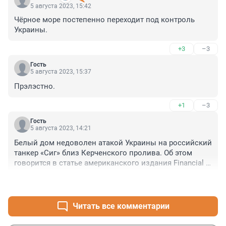
5 августа 2023, 15:42
Чёрное море постепенно переходит под контроль 
Украины.
+3
–3
Гость
5 августа 2023, 15:37
Прэлэстно.
+1
–3
Гость
5 августа 2023, 14:21
Белый дом недоволен атакой Украины на российский 
танкер «Сиг» близ Керченского пролива. Об этом 
говорится в статье американского издания Financial 
Times (FT).

+3
–4
Удары по инфраструктуре экспорта нефти беспокоят 
не только Вашингтон, но и другие западные столицы, 
Читать все комментарии
указано в публикации.
