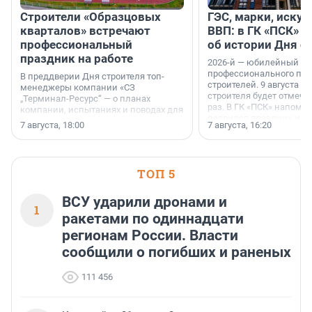
Строители «Образцовых
ГЭС, марки, искус
кварталов» встречают
ВВП: в ГК «ПСК» р
профессиональный
об истории Дня с
праздник на работе
2026-й — юбилейный го
профессионального пр
В преддверии Дня строителя топ-
строителей. 9 августа 2
менеджеры компании «СЗ
строителя будет отмечат
„Терминал-Ресурс“ — о планах
раз. В ГК «ПСК» напомни
компании, испытаниях и поводах для
появился праздник и к
осторожного оптимизма.
7 августа, 18:00
7 августа, 16:20
поменялась роль строит
ТОП 5
ВСУ ударили дронами и
1
ракетами по одиннадцати
регионам России. Власти
сообщили о погибших и раненых
111 456