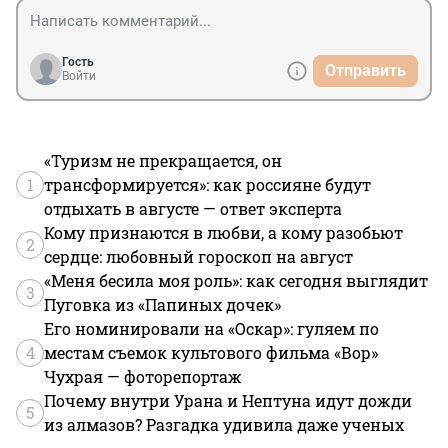
В США считают, что инциденты, подобные атаке на 
«Сиг», могут привести к росту нефтяных котировок, 
заключает FT.
Гость
Отправить
Войти
«Туризм не прекращается, он
1
трансформируется»: как россияне будут
отдыхать в августе — ответ эксперта
Кому признаются в любви, а кому разобьют
2
сердце: любовный гороскоп на август
«Меня бесила моя роль»: как сегодня выглядит
3
Пуговка из «Папиных дочек»
Его номинировали на «Оскар»: гуляем по
4
местам съемок культового фильма «Вор»
Чухрая — фоторепортаж
Почему внутри Урана и Нептуна идут дожди
5
из алмазов? Разгадка удивила даже ученых