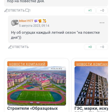
пор на повестке дня.
+1
–0
ОТВЕТИТЬ
1
triton1977
5 августа 2023, 09:14
Ну об огурцах каждый летний сезон "на повестке 
дня"))
+0
–0
ОТВЕТИТЬ
НОВОСТИ КОМПАНИЙ
НОВОСТИ КОМПАНИ
Строители «Образцовых
ГЭС, марки, искус