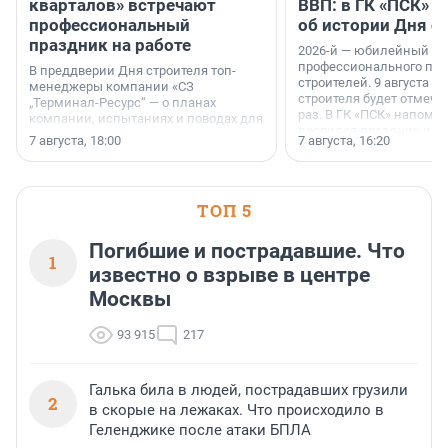
кварталов» встречают
ВВП: в ГК «ПСК» р
профессиональный
об истории Дня с
праздник на работе
2026-й — юбилейный го
профессионального пр
В преддверии Дня строителя топ-
строителей. 9 августа 2
менеджеры компании «СЗ
строителя будет отмечат
„Терминал-Ресурс“ — о планах
раз. В ГК «ПСК» напомни
компании, испытаниях и поводах для
появился праздник и к
осторожного оптимизма.
7 августа, 18:00
7 августа, 16:20
поменялась роль строит
ТОП 5
Погибшие и пострадавшие. Что
1
известно о взрыве в центре
Москвы
93 915
217
Галька била в людей, пострадавших грузили
2
в скорые на лежаках. Что происходило в
Геленджике после атаки БПЛА