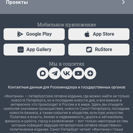
Проекты
Мобильное приложение
Google Play
App Store
App Gallery
RuStore
Мы в соцсетях
Контактные данные для Роскомнадзора и государственных органов
«Фонтанка» — петербургское сетевое издание, где можно найти не только
новости Петербурга, но и последние новости дня, и все важное и
интересное, что происходит в России и в мире. Здесь вы отыщете
наиболее значимые происшествия, новости Санкт-Петербурга, последние
новости бизнеса, а также события в обществе, культуре, искусстве.
Политика и власть, бизнес и недвижимость, дороги и автомобили,
финансы и работа, город и развлечения — вот только некоторые из тем,
которые освещает ведущее петербургское сетевое общественно-
политическое издание. Санкт-Петербург читает «Фонтанку»! Наша