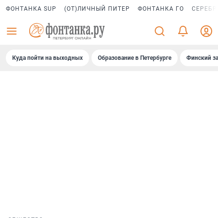
ФОНТАНКА SUP
(ОТ)ЛИЧНЫЙ ПИТЕР
ФОНТАНКА ГО
СЕРЕБР
Куда пойти на выходных
Образование в Петербурге
Финский за