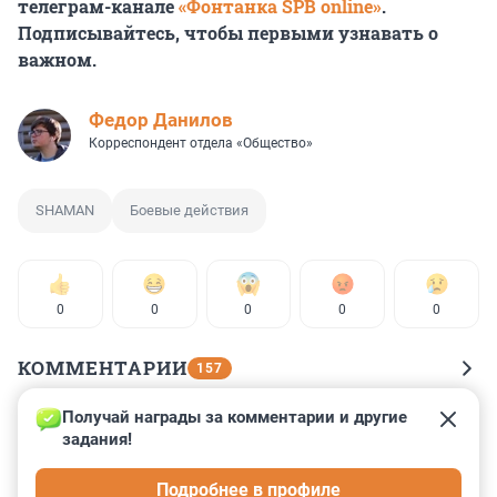
телеграм-канале
«Фонтанка SPB online»
.
Подписывайтесь, чтобы первыми узнавать о
важном.
Федор Данилов
Корреспондент отдела «Общество»
SHAMAN
Боевые действия
0
0
0
0
0
КОММЕНТАРИИ
157
Получай награды за комментарии и другие 
Гость
21 июля 2023, 17:06
задания!
Название песни перевести если на дойч получится 
Подробнее в профиле
очень занятно