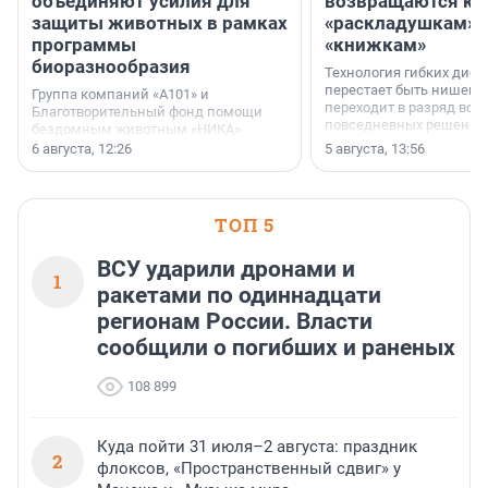
объединяют усилия для
возвращаются к
защиты животных в рамках
«раскладушкам» 
программы
«книжкам»
биоразнообразия
Технология гибких дисп
перестает быть нишевы
Группа компаний «А101» и
переходит в разряд вос
Благотворительный фонд помощи
повседневных решений
бездомным животным «НИКА»
заключили соглашение о
6 августа, 12:26
5 августа, 13:56
стратегическом сотрудничестве.
ТОП 5
ВСУ ударили дронами и
1
ракетами по одиннадцати
регионам России. Власти
сообщили о погибших и раненых
108 899
Куда пойти 31 июля–2 августа: праздник
2
флоксов, «Пространственный сдвиг» у