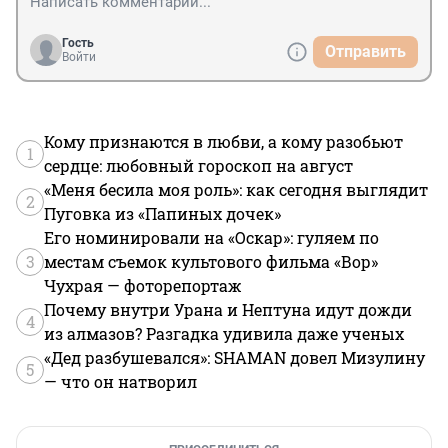
Гость
Отправить
Войти
Кому признаются в любви, а кому разобьют
1
сердце: любовный гороскоп на август
«Меня бесила моя роль»: как сегодня выглядит
2
Пуговка из «Папиных дочек»
Его номинировали на «Оскар»: гуляем по
3
местам съемок культового фильма «Вор»
Чухрая — фоторепортаж
Почему внутри Урана и Нептуна идут дожди
4
из алмазов? Разгадка удивила даже ученых
«Дед разбушевался»: SHAMAN довел Мизулину
5
— что он натворил