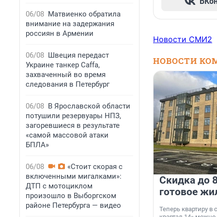
ВКо
06/08
Матвиенко обратила
внимание на задержания
россиян в Армении
Новости СМИ2
06/08
Швеция передаст
НОВОСТИ КО
Украине танкер Caffa,
захваченный во время
следования в Петербург
06/08
В Ярославской области
потушили резервуары НПЗ,
загоревшиеся в результате
«самой массовой атаки
БПЛА»
06/08
«Стоит скорая с
включенными мигалками»:
Скидка до 8
ДТП с мотоциклом
готовое жи
произошло в Выборгском
районе Петербурга — видео
Теперь квартиру в
квартал 14» можно