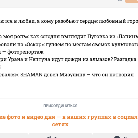
ются в любви, а кому разобьют сердце: любовный гор
а моя роль»: как сегодня выглядит Пуговка из «Папин
овали на «Оскар»: гуляем по местам съемок культово
я — фоторепортаж
ри Урана и Нептуна идут дожди из алмазов? Разгадка
х
евался»: SHAMAN довел Мизулину — что он натворил
ПРИСОЕДИНИТЬСЯ
е фото и видео дня — в наших группах в социа
сетях