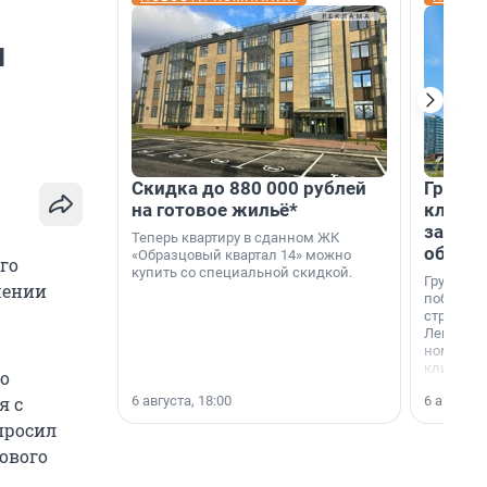
л
Скидка до 880 000 рублей
Группа
на готовое жильё*
клиен
застро
Теперь квартиру в сданном ЖК
област
«Образцовый квартал 14» можно
го
купить со специальной скидкой.
Группа А
шении
победите
строител
Ленингра
номинац
клиенто
о
застройщ
6 августа, 18:00
6 августа,
я с
области»
просил
ового