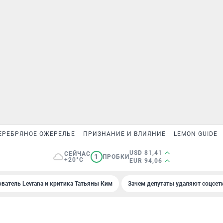
ЕРЕБРЯНОЕ ОЖЕРЕЛЬЕ
ПРИЗНАНИЕ И ВЛИЯНИЕ
LEMON GUIDE
USD 81,41
СЕЙЧАС
1
ПРОБКИ
+20°C
EUR 94,06
ователь Levrana и критика Татьяны Ким
Зачем депутаты удаляют соцсет