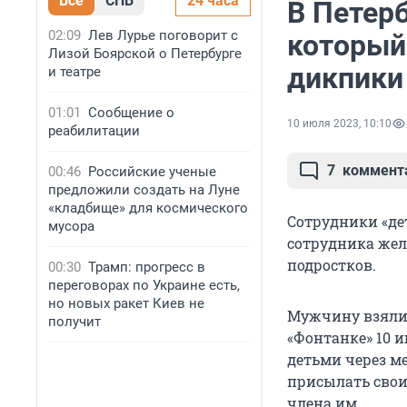
Все
СПБ
24 часа
В Петер
02:09
Лев Лурье поговорит с
который
Лизой Боярской о Петербурге
дикпики
и театре
01:01
Сообщение о
10 июля 2023, 10:10
реабилитации
7
коммент
00:46
Российские ученые
предложили создать на Луне
«кладбище» для космического
Сотрудники «дет
мусора
сотрудника жел
подростков.
00:30
Трамп: прогресс в
переговорах по Украине есть,
но новых ракет Киев не
Мужчину взяли 
получит
«Фонтанке» 10 и
детьми через м
присылать свои
члена им.