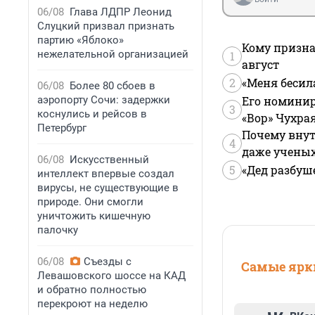
06/08
Глава ЛДПР Леонид
Слуцкий призвал признать
партию «Яблоко»
Кому призна
нежелательной организацией
1
август
2
«Меня бесил
06/08
Более 80 сбоев в
аэропорту Сочи: задержки
Его номинир
3
коснулись и рейсов в
«Вор» Чухра
Петербург
Почему внут
4
даже учены
06/08
Искусственный
5
«Дед разбуш
интеллект впервые создал
вирусы, не существующие в
природе. Они смогли
уничтожить кишечную
палочку
06/08
Съезды с
Самые ярки
Левашовского шоссе на КАД
и обратно полностью
перекроют на неделю