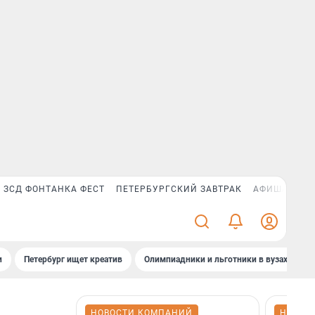
ЗСД ФОНТАНКА ФЕСТ
ПЕТЕРБУРГСКИЙ ЗАВТРАК
АФИША PLUS
и
Петербург ищет креатив
Олимпиадники и льготники в вузах СПб
НОВОСТИ КОМПАНИЙ
НОВОС