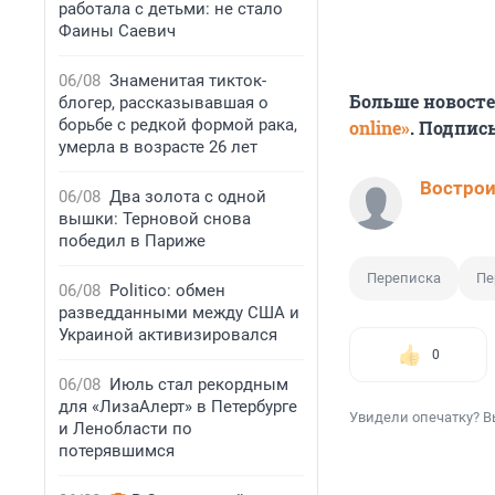
работала с детьми: не стало
Фаины Саевич
06/08
Знаменитая тикток-
Больше новост
блогер, рассказывавшая о
борьбе с редкой формой рака,
online»
. Подпис
умерла в возрасте 26 лет
Вострои
06/08
Два золота с одной
вышки: Терновой снова
победил в Париже
Переписка
Пе
06/08
Politico: обмен
разведданными между США и
Украиной активизировался
0
06/08
Июль стал рекордным
для «ЛизаАлерт» в Петербурге
Увидели опечатку? В
и Ленобласти по
потерявшимся