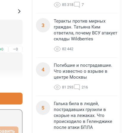
85 318
7
Теракты против мирных
3
граждан. Татьяна Ким
ответила, почему ВСУ атакует
склады Wildberries
82 442
+0
–0
Погибшие и пострадавшие.
4
Что известно о взрыве в
центре Москвы
+5
–0
81 293
216
Галька била в людей,
5
пострадавших грузили в
скорые на лежаках. Что
происходило в Геленджике
после атаки БПЛА
равить