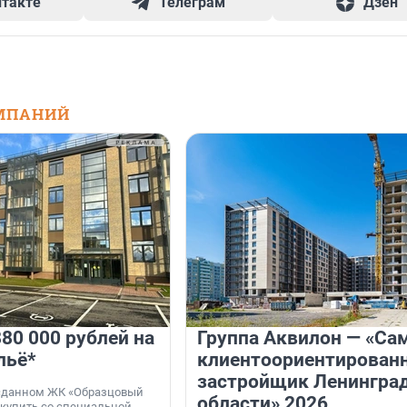
нтакте
Телеграм
Дзен
МПАНИЙ
80 000 рублей на
Группа Аквилон — «Са
льё*
клиентоориентирован
застройщик Ленингра
 сданном ЖК «Образцовый
области» 2026
 купить со специальной