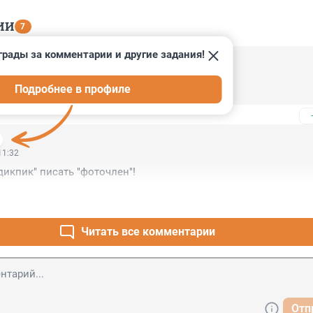
ИИ
7
грады за комментарии и другие задания!
13:01
Подробнее в профиле
на РЖД уже сняли за "недоглядел"?
11:32
дикпик" писать "фоточлен"!
Читать все комментарии
Отп