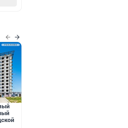
мый
«Лучший проект КРТ»
ный
Ленобласти — микрорайон
дской
«Город Звёзд»