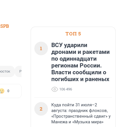
 SPB
ТОП 5
ВСУ ударили
1
дронами и ракетами
по одиннадцати
регионам России.
Власти сообщили о
осток
Развратные действия
погибших и раненых
106 496
0
Куда пойти 31 июля–2
2
августа: праздник флоксов,
«Пространственный сдвиг» у
Манежа и «Музыка мира»