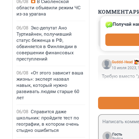
06/08
В Смоленской
области объявили режим ЧС
КОММЕНТАР
из-за урагана
Получай на
Гость
06/08
Экс-депутат Ано
10 июля 2023, 
Туртиайнен, получивший
Его начальника 
статус беженца в РФ,
обвиняется в Финляндии в
совершении финансовых
преступлений
Guddd-Head
10 июля 2023, 
06/08
«От этого зависит ваша
Требую вместо "
жизнь»: эксперт назвал
навык, который нужно
развивать людям старше 60
лет
06/08
Справится даже
школьник: пройдите тест по
географии, в котором очень
стыдно ошибиться
Гость
Войти