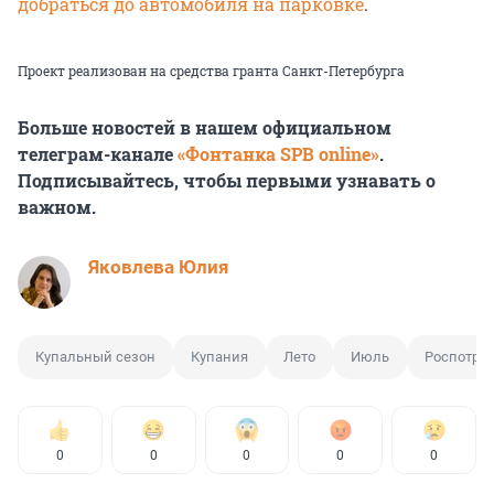
добраться до автомобиля на парковке
.
Проект реализован на средства гранта Санкт-Петербурга
Больше новостей в нашем официальном
телеграм-канале
«Фонтанка SPB online»
.
Подписывайтесь, чтобы первыми узнавать о
важном.
Яковлева Юлия
Купальный сезон
Купания
Лето
Июль
Роспотре
0
0
0
0
0