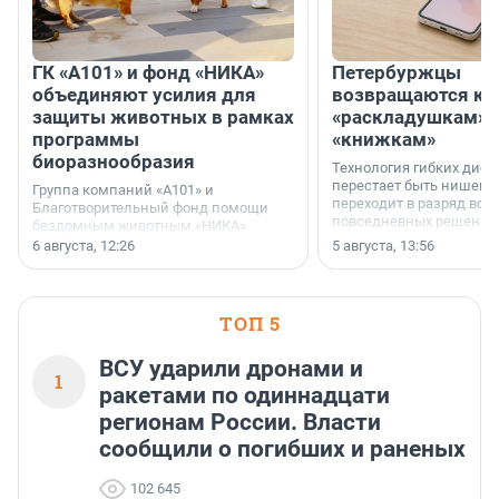
ГК «А101» и фонд «НИКА»
Петербуржцы
объединяют усилия для
возвращаются к
защиты животных в рамках
«раскладушкам» 
программы
«книжкам»
биоразнообразия
Технология гибких дисп
перестает быть нишевы
Группа компаний «А101» и
переходит в разряд вос
Благотворительный фонд помощи
повседневных решений
бездомным животным «НИКА»
заключили соглашение о
6 августа, 12:26
5 августа, 13:56
стратегическом сотрудничестве.
ТОП 5
ВСУ ударили дронами и
1
ракетами по одиннадцати
регионам России. Власти
сообщили о погибших и раненых
102 645