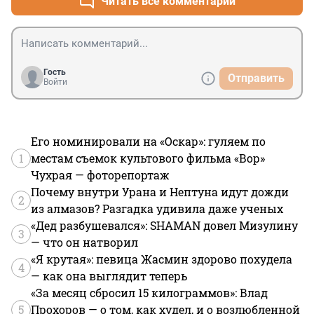
Читать все комментарии
Гость
Отправить
Войти
Его номинировали на «Оскар»: гуляем по
1
местам съемок культового фильма «Вор»
Чухрая — фоторепортаж
Почему внутри Урана и Нептуна идут дожди
2
из алмазов? Разгадка удивила даже ученых
«Дед разбушевался»: SHAMAN довел Мизулину
3
— что он натворил
«Я крутая»: певица Жасмин здорово похудела
4
— как она выглядит теперь
«За месяц сбросил 15 килограммов»: Влад
5
Прохоров — о том, как худел, и о возлюбленной