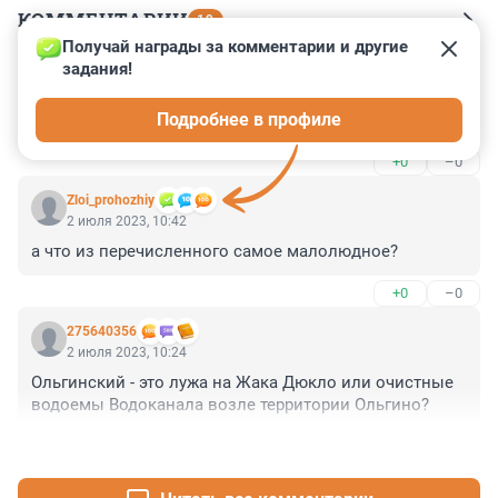
КОММЕНТАРИИ
19
Получай награды за комментарии и другие 
задания!
Гость
2 июля 2023, 12:46
Подробнее в профиле
А в Гатчинском районе?
+0
–0
Zloi_prohozhiy
2 июля 2023, 10:42
а что из перечисленного самое малолюдное?
+0
–0
275640356
2 июля 2023, 10:24
Ольгинский - это лужа на Жака Дюкло или очистные 
водоемы Водоканала возле территории Ольгино?
+0
–0